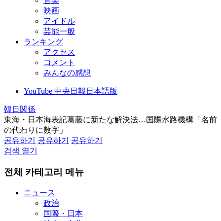
音楽
映画
アイドル
芸能一般
ランキング
アクセス
コメント
みんなの感想
YouTube 中央日報日本語版
韓日関係
東海・日本海表記葛藤に新たな解決法…国際水路機構「名前
の代わりに数字」
공유하기
공유하기
공유하기
검색 열기
전체 카테고리 메뉴
ニュース
政治
国際・日本