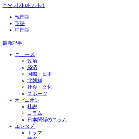
주요 기사 바로가기
韓国語
英語
中国語
最新記事
ニュース
政治
経済
国際・日本
北朝鮮
社会・文化
スポーツ
オピニオン
社説
コラム
日本関係のコラム
エンタメ
ドラマ