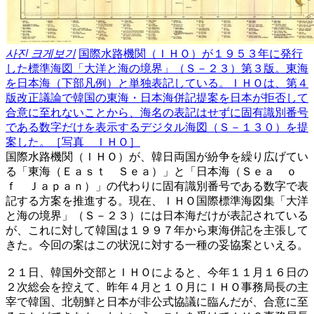
사진 크게보기
国際水路機関（ＩＨＯ）が１９５３年に発行
した標準海図「大洋と海の境界」（Ｓ－２３）第３版。東海
を日本海（下部凡例）と単独表記している。ＩＨＯは、第４
版改正議論で韓国の東海・日本海併記提案を日本が拒否して
合意に至れないことから、海名の表記はせずに固有識別番号
である数字だけを表示するデジタル海図（Ｓ－１３０）を提
案した。［写真 ＩＨＯ］
国際水路機関（ＩＨＯ）が、韓日両国が紛争を繰り広げてい
る「東海（Ｅａｓｔ Ｓｅａ）」と「日本海（Ｓｅａ ｏ
ｆ Ｊａｐａｎ）」の代わりに固有識別番号である数字で表
記する方案を推進する。現在、ＩＨＯ国際標準海図集「大洋
と海の境界」（Ｓ－２３）には日本海だけが表記されている
が、これに対して韓国は１９９７年から東海併記を主張して
きた。今回の案はこの状況に対する一種の妥協案といえる。
２１日、韓国外交部とＩＨＯによると、今年１１月１６日の
２次総会を控えて、昨年４月と１０月にＩＨＯ事務局長の主
宰で韓国、北朝鮮と日本が非公式協議に臨んだが、合意に至