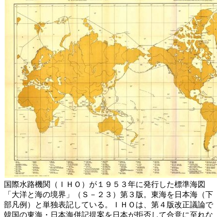
国際水路機関（ＩＨＯ）が１９５３年に発行した標準海図
「大洋と海の境界」（Ｓ－２３）第３版。東海を日本海（下
部凡例）と単独表記している。ＩＨＯは、第４版改正議論で
韓国の東海・日本海併記提案を日本が拒否して合意に至れな