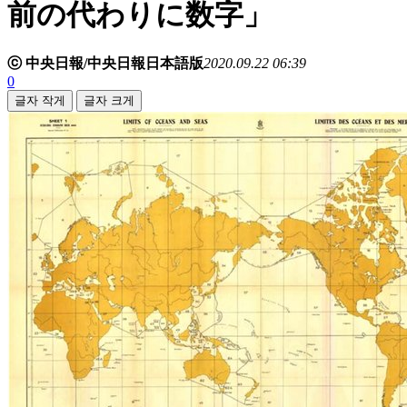
前の代わりに数字」
ⓒ 中央日報/中央日報日本語版
2020.09.22 06:39
0
글자 작게
글자 크게