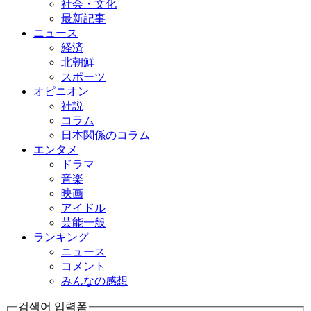
社会・文化
最新記事
ニュース
経済
北朝鮮
スポーツ
オピニオン
社説
コラム
日本関係のコラム
エンタメ
ドラマ
音楽
映画
アイドル
芸能一般
ランキング
ニュース
コメント
みんなの感想
검색어 입력폼