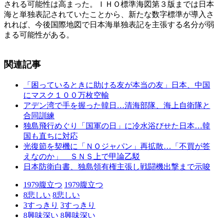
される可能性は高まった。ＩＨＯ標準海図第３版までは日本
海と単独表記されていたことから、新たな数字標準が導入さ
れれば、今後国際地図で日本海単独表記を主張する名分が弱
まる可能性がある。
関連記事
「困っているときに助ける友が本当の友」日本、中国
にマスク１００万枚空輸
アデン湾で手を握った韓日…清海部隊、海上自衛隊と
合同訓練
独島飛行めぐり「国軍の日」に冷水浴びせた日本…韓
国も直ちに対応
光復節を契機に「ＮＯジャパン」再拡散…「不買が答
えなのか」 ＳＮＳ上で甲論乙駁
日本防衛白書、独島領有権主張し戦闘機出撃まで示唆
1979
腹立つ
1979
腹立つ
8
悲しい
8
悲しい
3
すっきり
3
すっきり
8
興味深い
8
興味深い