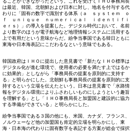
ることができなかったという。これを受けてＩＨＯ事務局長
は最近、韓国、北朝鮮および日本に対し、地名を付与する代
わりに「固有の数字で識別する体系（ａ ｓｙｓｔｅｍ ｏ
ｆ ｕｎｉｑｕｅ ｎｕｍｅｒｉｃａｌ ｉｄｅｎｔｉｆｉ
ｅｒｓ）」の導入を提案した。デジタル時代において、名前
より数字のほうが電子航海など地理情報システムに活用する
上で有用だという意味からだ。紛争当事国である韓日ともに
東海や日本海表記にこだわるなという意味でもある。
韓国政府はＩＨＯに提出した意見書で「新たなＩＨＯ標準は
デジタル化が進む環境で、使用者の必要を満たす上ではるか
に効果的」としながら「事務局長の提案を原則的に支持す
る」と明らかにした。北朝鮮も事務局長の提案を原則的に支
持するという立場を伝えたという。日本は意見書で「水路情
報をデジタル環境によりふさわしいものにしようという趣旨
を理解する」とし「ＩＨＯ事務局長と加盟国と建設的に協力
する準備ができている」と明らかにした。
紛争当事国である３国の他にも、米国、カナダ、フランス、
ノルウェーなど他の加盟国も肯定的立場を明らかにし、東
海・日本海の代わりに固有数字を表記する方案が総会で採択