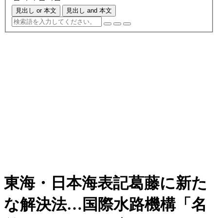
見出し or 本文
見出し and 本文
東海・日本海表記葛藤に新た
な解決法…国際水路機構「名