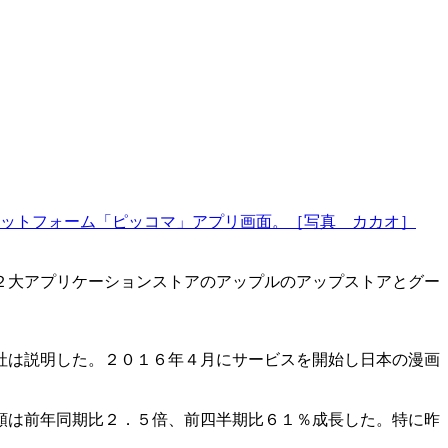
ットフォーム「ピッコマ」アプリ画面。［写真 カカオ］
２大アプリケーションストアのアップルのアップストアとグー
社は説明した。２０１６年４月にサービスを開始し日本の漫画
額は前年同期比２．５倍、前四半期比６１％成長した。特に昨