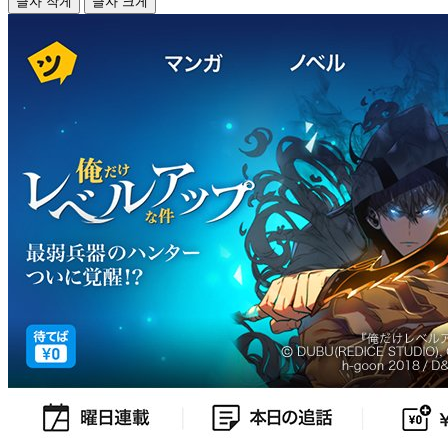
글자 작게
글자 크게