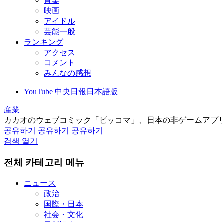
音楽
映画
アイドル
芸能一般
ランキング
アクセス
コメント
みんなの感想
YouTube 中央日報日本語版
産業
カカオのウェブコミック「ピッコマ」、日本の非ゲームアプ
공유하기
공유하기
공유하기
검색 열기
전체 카테고리 메뉴
ニュース
政治
国際・日本
社会・文化