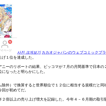
사진 크게보기
カカオジャパンのウェブコミックプラ
上げ１位を達成した。
アニーのリポートの結果、ピッコマが７月の月間基準で日本の
位になったと明らかにした。
ム除外）で換算すると世界順位で１２位に相当する規模だと同
今回が初めてだ。
年２倍以上の売り上げ増大を記録した。今年４－６月期の取引