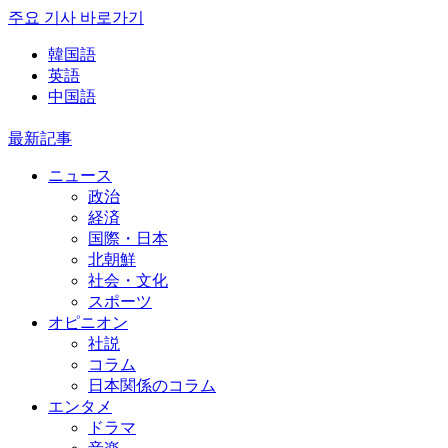
주요 기사 바로가기
韓国語
英語
中国語
最新記事
ニュース
政治
経済
国際・日本
北朝鮮
社会・文化
スポーツ
オピニオン
社説
コラム
日本関係のコラム
エンタメ
ドラマ