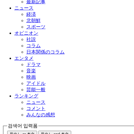
最新記事
ニュース
経済
北朝鮮
スポーツ
オピニオン
社説
コラム
日本関係のコラム
エンタメ
ドラマ
音楽
映画
アイドル
芸能一般
ランキング
ニュース
コメント
みんなの感想
검색어 입력폼