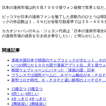
日本の漫画市場は約５兆７０００億ウォン規模で世界１位だ
ピッコマが日本の漫画ファンを魅了した原動力のひとつは韓
ックの作品数は１．３％だが全取引額基準では３５～４０％
カカオジャパンのキム・ジェヨン代表は「日本の漫画市場全
の漫画市場の成長を引き続き牽引したい」と明らかにした。
関連記事
漫画大国日本で韓国のウェブコミックが大ヒット…その
いつの間にか１００カ国で漫画アプリ１位…月１億ウォ
韓国ウェブトゥーンにハマった「漫画の国」日本
フランスでは国民ゲームに…Ｋゲーム輸出がＫ－ＰＯＰ
新型コロナ時代、Ｋ－ＰＯＰと違い鮮明のＪーＰＯＰ…
15
腹立つ
15
腹立つ
0
悲しい
0
悲しい
4
すっきり
4
すっきり
2
興味深い
2
興味深い