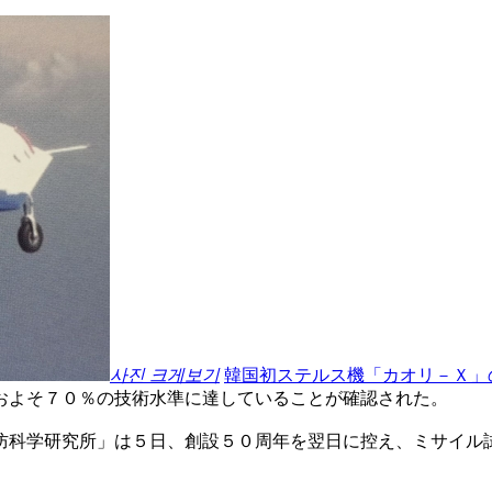
사진 크게보기
韓国初ステルス機「カオリ－Ｘ」
およそ７０％の技術水準に達していることが確認された。
防科学研究所」は５日、創設５０周年を翌日に控え、ミサイル