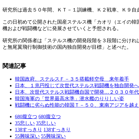
研究所は過去５０年間、ＫＴ－１訓練機、Ｋ２戦車、Ｋ９自
この日初めて公開された国産ステルス機「カオリ（エイの韓
機および戦闘機などに発展させていくと予想される。
研究所の関係者は「ステルス機の開発段階を３段階に分けれ
と無尾翼飛行制御技術の国内独自開発が目標」と述べた。
関連記事
韓国政府、ステルスＦ－３５搭載軽空母 来年着手
日本、１兆円投じて次世代ステルス戦闘機を独自開発へ
日本、次世代ステルス戦闘機自国で開発…２０３０年代
韓国海軍の「世界最高水準」潜水艦のりりしい姿
戦闘機に劣らぬ性能の韓国Ｔ－５０、東南アジアを越え
680
腹立つ
680
腹立つ
35
悲しい
35
悲しい
138
すっきり
138
すっきり
55
興味深い
55
興味深い