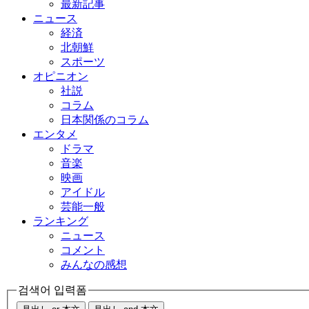
最新記事
ニュース
経済
北朝鮮
スポーツ
オピニオン
社説
コラム
日本関係のコラム
エンタメ
ドラマ
音楽
映画
アイドル
芸能一般
ランキング
ニュース
コメント
みんなの感想
검색어 입력폼