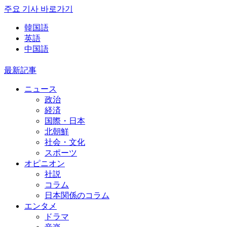
주요 기사 바로가기
韓国語
英語
中国語
最新記事
ニュース
政治
経済
国際・日本
北朝鮮
社会・文化
スポーツ
オピニオン
社説
コラム
日本関係のコラム
エンタメ
ドラマ