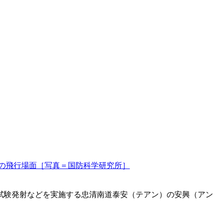
の飛行場面［写真＝国防科学研究所］
試験発射などを実施する忠清南道泰安（テアン）の安興（アン