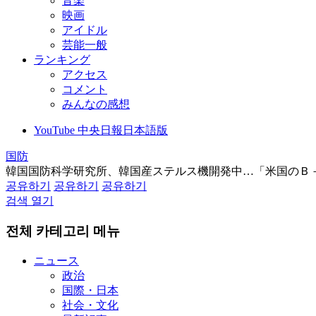
音楽
映画
アイドル
芸能一般
ランキング
アクセス
コメント
みんなの感想
YouTube 中央日報日本語版
国防
韓国国防科学研究所、韓国産ステルス機開発中…「米国のＢ
공유하기
공유하기
공유하기
검색 열기
전체 카테고리 메뉴
ニュース
政治
国際・日本
社会・文化