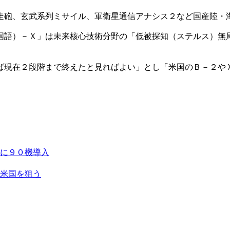
走砲、玄武系列ミサイル、軍衛星通信アナシス２など国産陸・
国語）－Ｘ」は未来核心技術分野の「低被探知（ステルス）無
ば現在２段階まで終えたと見ればよい」とし「米国のＢ－２や
に９０機導入
米国を狙う