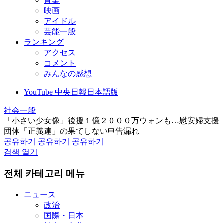
音楽
映画
アイドル
芸能一般
ランキング
アクセス
コメント
みんなの感想
YouTube 中央日報日本語版
社会一般
「小さい少女像」後援１億２０００万ウォンも…慰安婦支援
団体「正義連」の果てしない申告漏れ
공유하기
공유하기
공유하기
검색 열기
전체 카테고리 메뉴
ニュース
政治
国際・日本