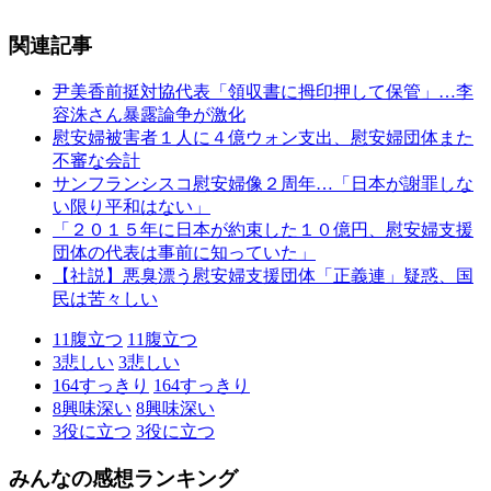
関連記事
尹美香前挺対協代表「領収書に拇印押して保管」…李
容洙さん暴露論争が激化
慰安婦被害者１人に４億ウォン支出、慰安婦団体また
不審な会計
サンフランシスコ慰安婦像２周年…「日本が謝罪しな
い限り平和はない」
「２０１５年に日本が約束した１０億円、慰安婦支援
団体の代表は事前に知っていた」
【社説】悪臭漂う慰安婦支援団体「正義連」疑惑、国
民は苦々しい
11
腹立つ
11
腹立つ
3
悲しい
3
悲しい
164
すっきり
164
すっきり
8
興味深い
8
興味深い
3
役に立つ
3
役に立つ
みんなの感想ランキング