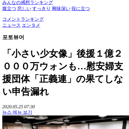
みんなの感想ランキング
腹立つ
悲しい
すっきり
興味深い
役に立つ
コメントランキング
ニュース
エンタメ
포토뷰어
「小さい少女像」後援１億２
０００万ウォンも…慰安婦支
援団体「正義連」の果てしな
い申告漏れ
2020.05.25 07:30
뉴스 메뉴 보기