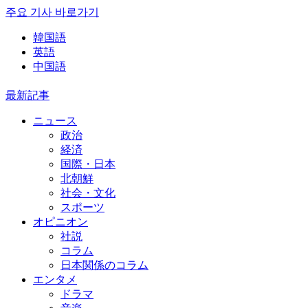
주요 기사 바로가기
韓国語
英語
中国語
最新記事
ニュース
政治
経済
国際・日本
北朝鮮
社会・文化
スポーツ
オピニオン
社説
コラム
日本関係のコラム
エンタメ
ドラマ