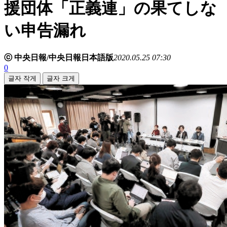
援団体「正義連」の果てしな
い申告漏れ
ⓒ 中央日報/中央日報日本語版
2020.05.25 07:30
0
글자 작게
글자 크게