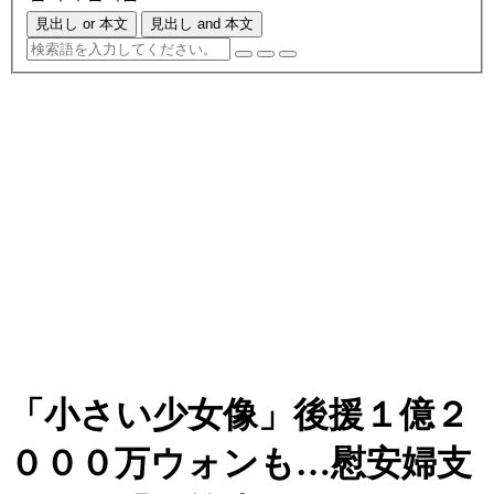
見出し or 本文
見出し and 本文
「小さい少女像」後援１億２
０００万ウォンも…慰安婦支