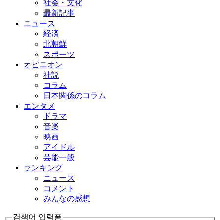
社会・文化
最新記事
ニュース
経済
北朝鮮
スポーツ
オピニオン
社説
コラム
日本関係のコラム
エンタメ
ドラマ
音楽
映画
アイドル
芸能一般
ランキング
ニュース
コメント
みんなの感想
검색어 입력폼