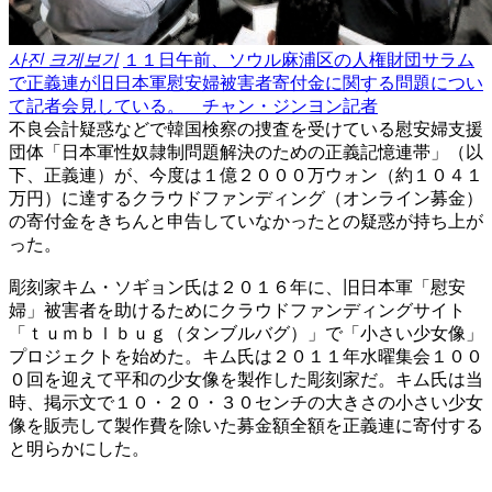
사진 크게보기
１１日午前、ソウル麻浦区の人権財団サラム
で正義連が旧日本軍慰安婦被害者寄付金に関する問題につい
て記者会見している。 チャン・ジンヨン記者
不良会計疑惑などで韓国検察の捜査を受けている慰安婦支援
団体「日本軍性奴隷制問題解決のための正義記憶連帯」（以
下、正義連）が、今度は１億２０００万ウォン（約１０４１
万円）に達するクラウドファンディング（オンライン募金）
の寄付金をきちんと申告していなかったとの疑惑が持ち上が
った。
彫刻家キム・ソギョン氏は２０１６年に、旧日本軍「慰安
婦」被害者を助けるためにクラウドファンディングサイト
「ｔｕｍｂｌｂｕｇ（タンブルバグ）」で「小さい少女像」
プロジェクトを始めた。キム氏は２０１１年水曜集会１００
０回を迎えて平和の少女像を製作した彫刻家だ。キム氏は当
時、掲示文で１０・２０・３０センチの大きさの小さい少女
像を販売して製作費を除いた募金額全額を正義連に寄付する
と明らかにした。