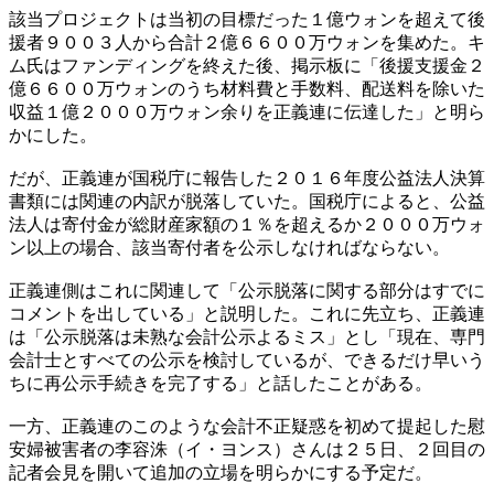
該当プロジェクトは当初の目標だった１億ウォンを超えて後
援者９００３人から合計２億６６００万ウォンを集めた。キ
ム氏はファンディングを終えた後、掲示板に「後援支援金２
億６６００万ウォンのうち材料費と手数料、配送料を除いた
収益１億２０００万ウォン余りを正義連に伝達した」と明ら
かにした。
だが、正義連が国税庁に報告した２０１６年度公益法人決算
書類には関連の内訳が脱落していた。国税庁によると、公益
法人は寄付金が総財産家額の１％を超えるか２０００万ウォ
ン以上の場合、該当寄付者を公示しなければならない。
正義連側はこれに関連して「公示脱落に関する部分はすでに
コメントを出している」と説明した。これに先立ち、正義連
は「公示脱落は未熟な会計公示よるミス」とし「現在、専門
会計士とすべての公示を検討しているが、できるだけ早いう
ちに再公示手続きを完了する」と話したことがある。
一方、正義連のこのような会計不正疑惑を初めて提起した慰
安婦被害者の李容洙（イ・ヨンス）さんは２５日、２回目の
記者会見を開いて追加の立場を明らかにする予定だ。