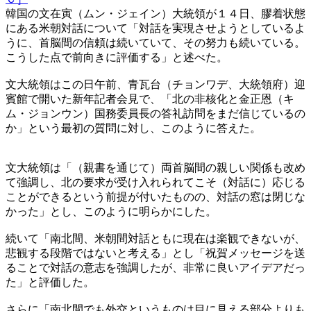
韓国の文在寅（ムン・ジェイン）大統領が１４日、膠着状態
にある米朝対話について「対話を実現させようとしているよ
うに、首脳間の信頼は続いていて、その努力も続いている。
こうした点で前向きに評価する」と述べた。
文大統領はこの日午前、青瓦台（チョンワデ、大統領府）迎
賓館で開いた新年記者会見で、「北の非核化と金正恩（キ
ム・ジョンウン）国務委員長の答礼訪問をまだ信じているの
か」という最初の質問に対し、このように答えた。
文大統領は「（親書を通じて）両首脳間の親しい関係も改め
て強調し、北の要求が受け入れられてこそ（対話に）応じる
ことができるという前提が付いたものの、対話の窓は閉じな
かった」とし、このように明らかにした。
続いて「南北間、米朝間対話ともに現在は楽観できないが、
悲観する段階ではないと考える」とし「祝賀メッセージを送
ることで対話の意志を強調したが、非常に良いアイデアだっ
た」と評価した。
さらに「南北間でも外交というものは目に見える部分よりも