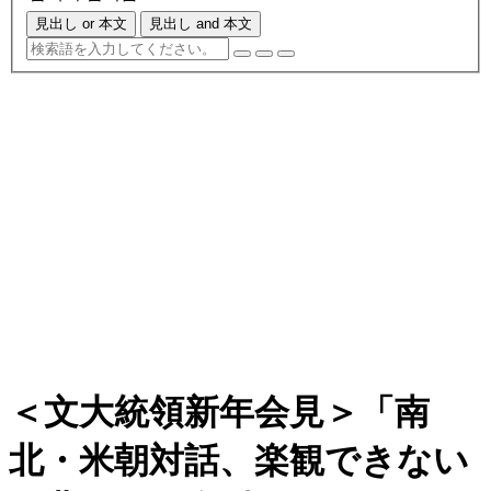
見出し or 本文
見出し and 本文
＜文大統領新年会見＞「南
北・米朝対話、楽観できない