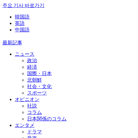
주요 기사 바로가기
韓国語
英語
中国語
最新記事
ニュース
政治
経済
国際・日本
北朝鮮
社会・文化
スポーツ
オピニオン
社説
コラム
日本関係のコラム
エンタメ
ドラマ