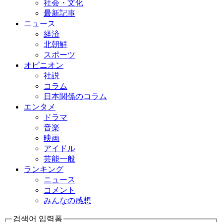
社会・文化
最新記事
ニュース
経済
北朝鮮
スポーツ
オピニオン
社説
コラム
日本関係のコラム
エンタメ
ドラマ
音楽
映画
アイドル
芸能一般
ランキング
ニュース
コメント
みんなの感想
검색어 입력폼