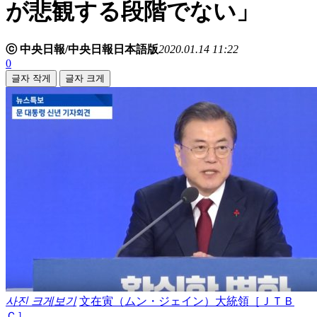
が悲観する段階でない」
ⓒ 中央日報/中央日報日本語版
2020.01.14 11:22
0
글자 작게
글자 크게
사진 크게보기
文在寅（ムン・ジェイン）大統領［ＪＴＢ
Ｃ］