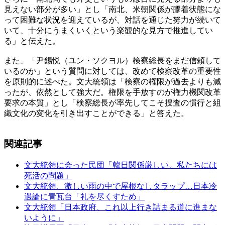
見えない部分が多い」とし「南北、米朝関係が膠着状態にな
って困難な状況を迎えているが、対話を通じた努力が続いて
いて、十分にうまくいくという楽観的な見方で推進してい
る」と伝えた。
また、「尹錫悦（ユン・ソクヨル）検察総長をまだ信頼して
いるのか」という質問に対しては、改めて検察改革の重要性
を原則的に述べた。文大統領は「検察の権限が過去よりも減
ったが、依然として強大だ。権限を手放すのが権力機関改革
要求の本質」とし「検察総長が率先してこそ捜査の慣行と組
織文化の変化を引き出すことができる」と答えた。
関連記事
文大統領に会った民団「韓日関係厳しい、私たちには
死活の問題」
文大統領、激しい雨の中で屋根なしタラップ…日本冷
遇論に青瓦台「礼を尽くすため」
文大統領「日本政府、これ以上行き詰まる道に進まな
いように」