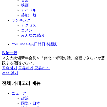
音楽
映画
アイドル
芸能一般
ランキング
アクセス
コメント
みんなの感想
YouTube 中央日報日本語版
政治一般
＜文大統領新年会見＞「南北・米朝対話、楽観できないが悲
観する段階でない」
공유하기
공유하기
공유하기
검색 열기
전체 카테고리 메뉴
ニュース
政治
国際・日本