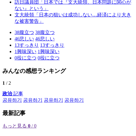
訪日議員団「日本では『文大統領、日本問題に関心が
ない』という」
文大統領「日本の狙いは成功しない…経済により大き
な被害警告」
38
腹立つ
38
腹立つ
46
悲しい
46
悲しい
13
すっきり
13
すっきり
1
興味深い
1
興味深い
0
役に立つ
0
役に立つ
みんなの感想ランキング
1
/ 2
政治
記事
공유하기
공유하기
공유하기
공유하기
最新記事
もっと見る
0
/ 0