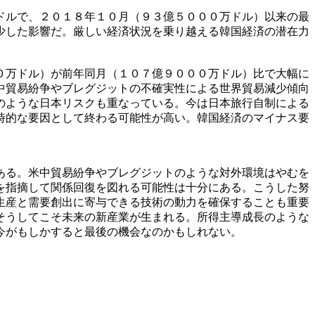
ドルで、２０１８年１０月（９３億５０００万ドル）以来の最
少した影響だ。厳しい経済状況を乗り越える韓国経済の潜在力
０万ドル）が前年同月（１０７億９０００万ドル）比で大幅に
中貿易紛争やブレグジットの不確実性による世界貿易減少傾向
のような日本リスクも重なっている。今は日本旅行自制による
時的な要因として終わる可能性が高い。韓国経済のマイナス要
ある。米中貿易紛争やブレグジットのような対外環境はやむを
を指摘して関係回復を図れる可能性は十分にある。こうした努
生産と需要創出に寄与できる技術の動力を確保することも重要
そうしてこそ未来の新産業が生まれる。所得主導成長のような
今がもしかすると最後の機会なのかもしれない。