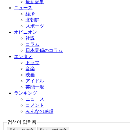
最新記事
ニュース
経済
北朝鮮
スポーツ
オピニオン
社説
コラム
日本関係のコラム
エンタメ
ドラマ
音楽
映画
アイドル
芸能一般
ランキング
ニュース
コメント
みんなの感想
검색어 입력폼