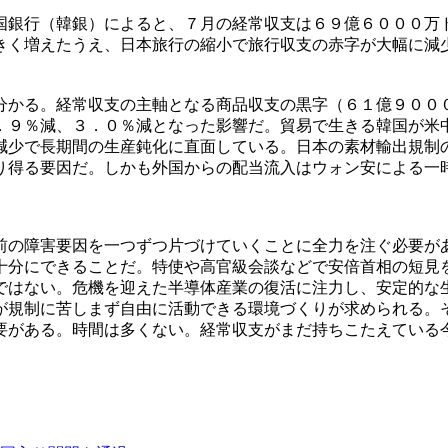
国銀行（韓銀）によると、７月の経常収支は６９億６０００万
きく増えたうえ、日本旅行の縮小で旅行収支の赤字が大幅に減
分かる。経常収支の主軸となる商品収支の黒字（６１億９００
．９％減、３．０％減となった影響だ。貿易で生きる韓国が米
減少で長期間の生産鈍化に直面している。日本の素材輸出規制
り得る要因だ。しかも外国からの配当流入はウォン安による一
前の障害要因を一つずつ片づけていくことに全力を注ぐ必要が
十分にできることだ。特使や高官級会談などで安倍首相の短見
ではない。危機を迎えた半導体産業の復活に注力し、安定的な
が規制に苦しまず自由に活動できる環境づくりが求められる。
要がある。時間は多くない。経常収支がまだ持ちこたえている