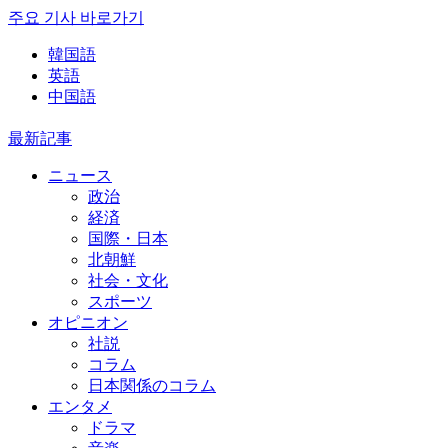
주요 기사 바로가기
韓国語
英語
中国語
最新記事
ニュース
政治
経済
国際・日本
北朝鮮
社会・文化
スポーツ
オピニオン
社説
コラム
日本関係のコラム
エンタメ
ドラマ