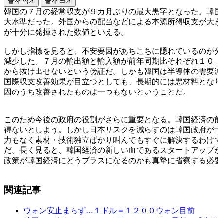
글자 작게
글자 크게
韓国の７月の経常収支が９カ月ぶりの最大黒字となった。韓
大水準だった。外国からの配当などによる本源所得収支が大
が十分に発揮された数値といえる。
しかし指標を見ると、不安要因があちこちに隠れているのが
減少した。７月の輸出額と輸入額が前年同期比それぞれ１０
から抜け出せないという傍証だ。しかも韓国は半導体の需要
国際収支改善効果が目立つとしても、長期的には悪材料とな
因のうち改善されたものは一つもないということだ。
このため今後の政府の役割がさらに重要となる。韓国経済の
得ないとしよう。しかし日本リスクを減らすのは韓国政府が
力もなく素材・技術独立ばかり叫んでもすぐに解決するわけ
だ。長く見ると、韓国経済の新しい血であるスタートアップ
政策が韓国経済にどうプラスになるのかも真摯に省察する必
関連記事
ウォン安止まらず…１ドル＝１２００ウォン目前