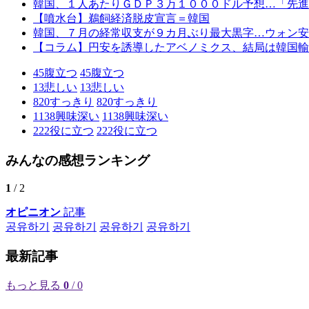
韓国、１人あたりＧＤＰ３万１０００ドル予想…「先進
【噴水台】鵜飼経済脱皮宣言＝韓国
韓国、７月の経常収支が９カ月ぶり最大黒字…ウォン安
【コラム】円安を誘導したアベノミクス、結局は韓国輸
45
腹立つ
45
腹立つ
13
悲しい
13
悲しい
820
すっきり
820
すっきり
1138
興味深い
1138
興味深い
222
役に立つ
222
役に立つ
みんなの感想ランキング
1
/ 2
オピニオン
記事
공유하기
공유하기
공유하기
공유하기
最新記事
もっと見る
0
/ 0