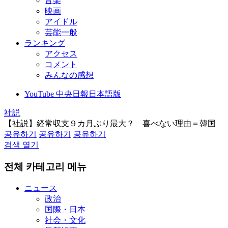
音楽
映画
アイドル
芸能一般
ランキング
アクセス
コメント
みんなの感想
YouTube 中央日報日本語版
社説
【社説】経常収支９カ月ぶり最大？ 喜べない理由＝韓国
공유하기
공유하기
공유하기
검색 열기
전체 카테고리 메뉴
ニュース
政治
国際・日本
社会・文化