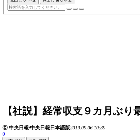
見出し or 本文
見出し and 本文
【社説】経常収支９カ月ぶり
ⓒ 中央日報/中央日報日本語版
2019.09.06 10:39
0