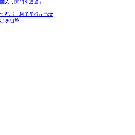
国入り関門を通過」
で配当・利子所得が急増
出を狙撃