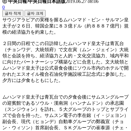
ⓒ 中央日報/中央日報日本語版
2019.06.27 08:06
0
글자 작게
글자 크게
サウジアラビアの実権を握るムハンマド・ビン・サルマン皇
太子が２６日、韓国企業に８３億ドル（約８８８７億円）規
模の経済協力を約束した。
２日間の日程でこの日訪韓したムハンマド皇太子は青瓦台
（チョンワデ、大統領府）で文在寅（ムン・ジェイン）大統
領と会談を持ち、経済協力と人的・文化交流協力、域内平和
に向けたパートナーシップ構築などに合意した。文大統領と
ムハンマド皇太子は公式昼食会後にソウル市内のホテルで開
かれたエスオイル複合石油化学施設竣工記念式に参加した。
夕方には夕食もともにした。
ムハンマド皇太子は青瓦台での夕食会後にサムスングループ
の迎賓館であるソウル・漢南洞（ハンナムドン）の承志園
（スンジウォン）を訪れ、５大グループのトップとサプライ
ズで会合を持った。サムスン電子の李在鎔（イ・ジェヨン）
副会長、現代（ヒョンデ）自動車グループの鄭義宣（チョ
ン・ウィソン）首席副会長、ＳＫグループの崔泰源（チェ・