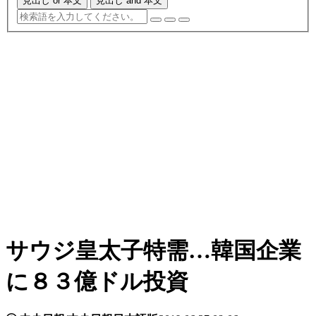
見出し or 本文
見出し and 本文
サウジ皇太子特需…韓国企業
に８３億ドル投資