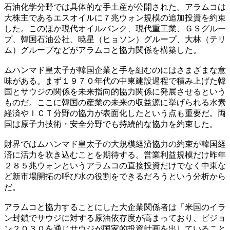
石油化学分野では具体的な手土産が公開された。アラムコは
大株主であるエスオイルに７兆ウォン規模の追加投資を約束
した。このほか現代オイルバンク、現代重工業、ＧＳグルー
プ、韓国石油公社、暁星（ヒョソン）グループ、大林（テリ
ム）グループなどがアラムコと協力関係を構築した。
ムハンマド皇太子が韓国企業と手を組むのにはさまざまな意
味がある。まず１９７０年代の中東建設過程で積み上げた韓
国とサウジの関係を未来指向的協力関係に発展させるという
ものだ。ここに韓国の産業の未来の収益源に挙げられる水素
経済やＩＣＴ分野の協力が表面化したという点も重要だ。両
国は原子力技術・安全分野でも持続的な協力を約束した。
財界ではムハンマド皇太子の大規模経済協力の約束が韓国経
済に活力を吹き込むことを期待する。営業利益規模だけ昨年
２８５兆ウォンというアラムコの直接投資だけでなく中東な
ど新市場開拓の呼び水の役割をできるだろうという分析から
だ。
アラムコと協力することにした大企業関係者は「米国のイラ
ン封鎖でサウジに対する原油依存度が高まっており、ビジョ
ン２０３０を通じサウジが国家的投資計画を出していること