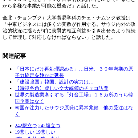
から多様な事業が可能な機会だ」と話した。
全北（チョンブク）大学貿易学科のチェ・ナムソク教授は
「中東ビジネスには多くの変数が作用する。サウジ内外の政
治的状況に揺らがずに実質的相互利益を引き出せるよう持続
して管理して対応しなければならない」と話した。
関連記事
「日本にだけ再処理認める」…日米、３０年満期の原
子力協定を静かに延長
「建設強国」韓国、設計の実力は…
【時視各角】虚しい文大統領のチェコ訪問
世界の製造業牽引する「灯台工場」１６カ所のうち韓
国企業はなく
韓国が注力したサウジ原発に異常兆候…他の受注はな
く
242
腹立つ
242
腹立つ
19
悲しい
19
悲しい