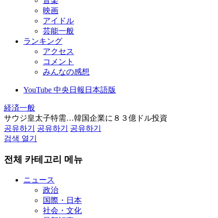
音楽
映画
アイドル
芸能一般
ランキング
アクセス
コメント
みんなの感想
YouTube 中央日報日本語版
経済一般
サウジ皇太子特需…韓国企業に８３億ドル投資
공유하기
공유하기
공유하기
검색 열기
전체 카테고리 메뉴
ニュース
政治
国際・日本
社会・文化