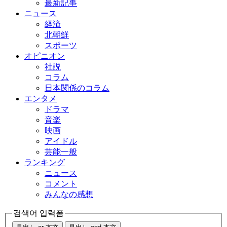
最新記事
ニュース
経済
北朝鮮
スポーツ
オピニオン
社説
コラム
日本関係のコラム
エンタメ
ドラマ
音楽
映画
アイドル
芸能一般
ランキング
ニュース
コメント
みんなの感想
검색어 입력폼