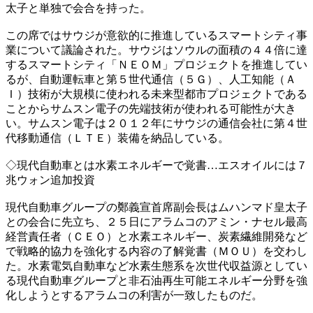
太子と単独で会合を持った。
この席ではサウジが意欲的に推進しているスマートシティ事
業について議論された。サウジはソウルの面積の４４倍に達
するスマートシティ「ＮＥＯＭ」プロジェクトを推進してい
るが、自動運転車と第５世代通信（５Ｇ）、人工知能（Ａ
Ｉ）技術が大規模に使われる未来型都市プロジェクトである
ことからサムスン電子の先端技術が使われる可能性が大き
い。サムスン電子は２０１２年にサウジの通信会社に第４世
代移動通信（ＬＴＥ）装備を納品している。
◇現代自動車とは水素エネルギーで覚書…エスオイルには７
兆ウォン追加投資
現代自動車グループの鄭義宣首席副会長はムハンマド皇太子
との会合に先立ち、２５日にアラムコのアミン・ナセル最高
経営責任者（ＣＥＯ）と水素エネルギー、炭素繊維開発など
で戦略的協力を強化する内容の了解覚書（ＭＯＵ）を交わし
た。水素電気自動車など水素生態系を次世代収益源としてい
る現代自動車グループと非石油再生可能エネルギー分野を強
化しようとするアラムコの利害が一致したものだ。