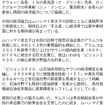
テウォン）会長、ＬＧの具光謨（ク・グァンモ）代表、ロッ
テグループの辛東彬（シン・ドンビン、重光昭夫）会長らが
参加し両国の経済協力について協議した。
今回の経済協力はムハンマド皇太子の訪韓とともに速戦即決
で表面化した。期待以上の「手土産」に経済界では新中東特
需に対する期待感が高まっている。
ムハンマド皇太子は今回の訪韓で国営石油企業のアラムコを
前面に出し８社と１２件の事業協約を締結した。アラムコは
２０１７年基準で売り上げがサウジの国内総生産（ＧＤＰ）
の７０％に相当する巨大企業だ。彼はいわゆる「ビジョン２
０３０」の核心産業分野協力を約束した。
「ビジョン２０３０」は石油依存的なサウジの経済構造を改
編し、２０３０年までに情報通信技術（ＩＣＴ）や再生可能
エネルギーなど非石油分野の新産業を育成するという戦略
だ。石油分野でも既存の原油探査・生産から脱却し、高付加
価値石油化学製品に産業構造をシフトしようとしている。
個別の企業との協力も続いた。サムスンは李在鎔副会長が今
回の承志園での財界会合を主管したのに続き、ムハンマド皇