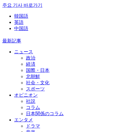
주요 기사 바로가기
韓国語
英語
中国語
最新記事
ニュース
政治
経済
国際・日本
北朝鮮
社会・文化
スポーツ
オピニオン
社説
コラム
日本関係のコラム
エンタメ
ドラマ