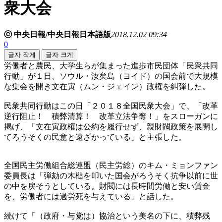
衆大会
ⓒ 中央日報/中央日報日本語版
2018.12.02 09:34
0
글자 작게
글자 크게
労働者と農民、大学生らが集まった進歩市民団体「民衆共同
行動」が１日、ソウル・汝矣島（ヨイド）の国会前で大規模
な集会を開き文在寅（ムン・ジェイン）政権を糾弾した。
民衆共同行動はこの日「２０１８全国民衆大会」で、「改革
逆行阻止！ 積弊清算！ 改革立法争奪！」をスローガンに
掲げ、「文在寅政権は公約を履行せず、親財閥政策を展開し
てろうそくの民意と遠ざかっている」と主張した。
全国民主労働組合総連盟（民主労総）のキム・ミョンファン
委員長は「弾劾の木槌を叩いた国会がろうそく抗争以前に世
の中を戻そうとしている。財閥には長時間労働と安い賃金
を、労働者には過労死を与えている」と話した。
続けて「（政府・与党は）協治という美名の下に、積弊残