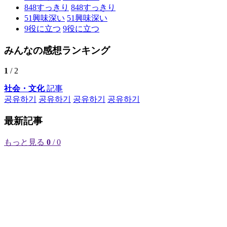
848
すっきり
848
すっきり
51
興味深い
51
興味深い
9
役に立つ
9
役に立つ
みんなの感想ランキング
1
/ 2
社会・文化
記事
공유하기
공유하기
공유하기
공유하기
最新記事
もっと見る
0
/ 0