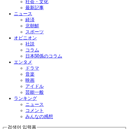
社会・文化
最新記事
ニュース
経済
北朝鮮
スポーツ
オピニオン
社説
コラム
日本関係のコラム
エンタメ
ドラマ
音楽
映画
アイドル
芸能一般
ランキング
ニュース
コメント
みんなの感想
검색어 입력폼