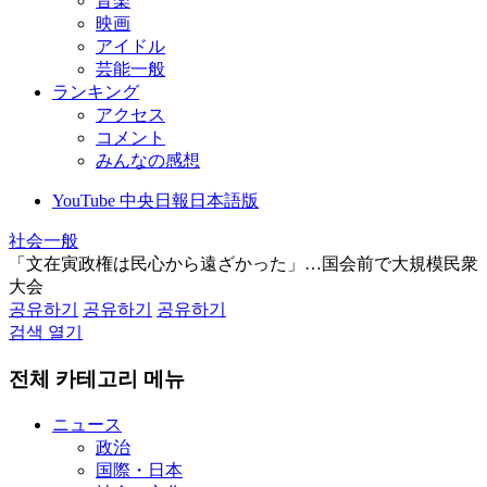
音楽
映画
アイドル
芸能一般
ランキング
アクセス
コメント
みんなの感想
YouTube 中央日報日本語版
社会一般
「文在寅政権は民心から遠ざかった」…国会前で大規模民衆
大会
공유하기
공유하기
공유하기
검색 열기
전체 카테고리 메뉴
ニュース
政治
国際・日本