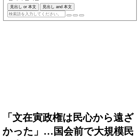
見出し or 本文
見出し and 本文
「文在寅政権は民心から遠ざ
かった」…国会前で大規模民