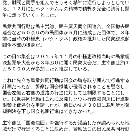
党、財閥と両手を組んでろうそく精神に逆行しようとしてい
る。１２月にはペク・ナムギの精神で積弊を完全に清算し闘
争に走っていく」とした。
民衆共同行動は民主労総、民主露天商全国連合、全国撤去民
連合など５０余りの市民団体が５月に結成した団体で、３年
前に当時の朴槿恵（パク・クネ）政権を批判した民衆総決起
闘争本部の後身だ。
この日の集会は２０１５年１１月の朴槿恵政権当時の民衆総
決起闘争大会から３年ぶりに開く民衆大会だ。主宰側は約１
万５０００人が参加したと推定している。
これに先立ち民衆共同行動は国会の塀を取り囲んで行進する
計画だったが、警察は国会機能が侵害されることを懸念し、
国会左側と右側の道路の行進に対しては制限することにし
た。民衆共同行動はこれに反発しソウル行政裁判所に行進制
限禁止仮処分を申請したが、前日の先月３０日に裁判所が棄
却判決を下し国会包囲行進はできなかった。
主宰側は「国会包囲」を強行するか議論したが認められた地
域だけで行進することに決めた。警察はこの日民衆共同行動