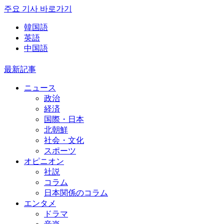
주요 기사 바로가기
韓国語
英語
中国語
最新記事
ニュース
政治
経済
国際・日本
北朝鮮
社会・文化
スポーツ
オピニオン
社説
コラム
日本関係のコラム
エンタメ
ドラマ