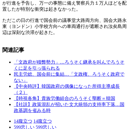
が行進を予告し、万一の事態に備え警察兵力１万人ほどを配
置したが特別な衝突は起きなかった。
ただこの日の行進で国会前の議事堂大路両方向、国会大路永
東（ヨンドン）小学校方向への車両通行が遮断され汝矣島周
辺は深刻な渋滞が起きた。
関連記事
「文政府が積弊勢力」…ろうそく継承を叫んでろうそ
くに足を引っ張られる
民主労総、国会前に集結…「文政権、ろうそく政府で
ない」
【中央時評】韓国政府の偶像になった所得主導成長
（２）
【時視各角】貴族労働組合のろうそく壟断＝韓国
【社説】政策混乱が招いた文大統領の支持率下落…国
政基調を省みる時
14
腹立つ
14
腹立つ
599
悲しい
599
悲しい