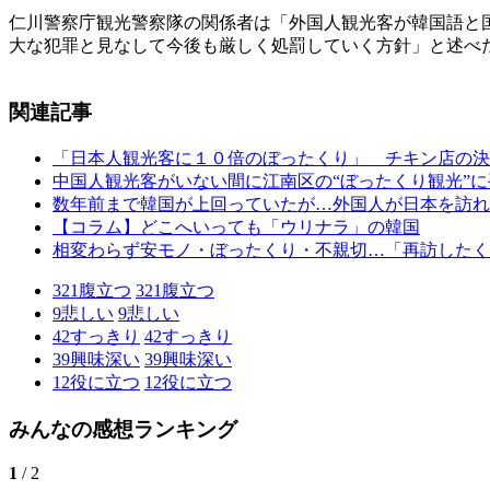
仁川警察庁観光警察隊の関係者は「外国人観光客が韓国語と
大な犯罪と見なして今後も厳しく処罰していく方針」と述べ
関連記事
「日本人観光客に１０倍のぼったくり」 チキン店の決
中国人観光客がいない間に江南区の“ぼったくり観光”
数年前まで韓国が上回っていたが…外国人が日本を訪れ
【コラム】どこへいっても「ウリナラ」の韓国
相変わらず安モノ・ぼったくり・不親切…「再訪したく
321
腹立つ
321
腹立つ
9
悲しい
9
悲しい
42
すっきり
42
すっきり
39
興味深い
39
興味深い
12
役に立つ
12
役に立つ
みんなの感想ランキング
1
/ 2