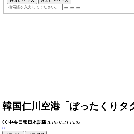
見出し or 本文
見出し and 本文
韓国仁川空港「ぼったくりタ
ⓒ 中央日報日本語版
2018.07.24 15:02
0