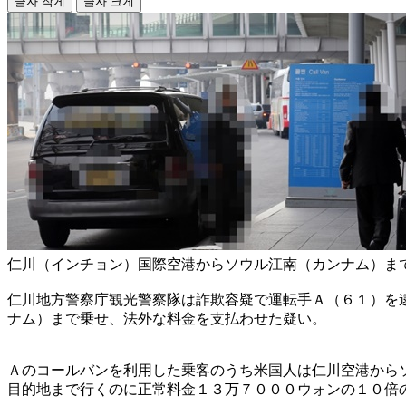
글자 작게
글자 크게
仁川（インチョン）国際空港からソウル江南（カンナム）ま
仁川地方警察庁観光警察隊は詐欺容疑で運転手Ａ（６１）を
ナム）まで乗せ、法外な料金を支払わせた疑い。
Ａのコールバンを利用した乗客のうち米国人は仁川空港から
目的地まで行くのに正常料金１３万７０００ウォンの１０倍