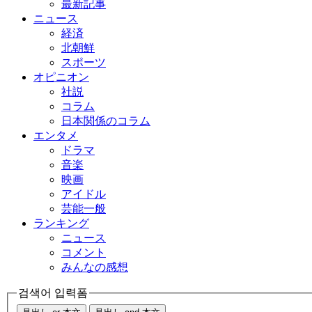
最新記事
ニュース
経済
北朝鮮
スポーツ
オピニオン
社説
コラム
日本関係のコラム
エンタメ
ドラマ
音楽
映画
アイドル
芸能一般
ランキング
ニュース
コメント
みんなの感想
검색어 입력폼