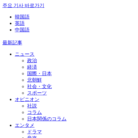
주요 기사 바로가기
韓国語
英語
中国語
最新記事
ニュース
政治
経済
国際・日本
北朝鮮
社会・文化
スポーツ
オピニオン
社説
コラム
日本関係のコラム
エンタメ
ドラマ