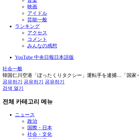
音楽
映画
アイドル
芸能一般
ランキング
アクセス
コメント
みんなの感想
YouTube 中央日報日本語版
社会一般
韓国仁川空港「ぼったくりタクシー」運転手を逮捕…「国家
공유하기
공유하기
공유하기
검색 열기
전체 카테고리 메뉴
ニュース
政治
国際・日本
社会・文化