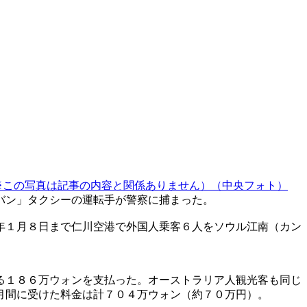
※この写真は記事の内容と関係ありません）（中央フォト）
バン」タクシーの運転手が警察に捕まった。
年１月８日まで仁川空港で外国人乗客６人をソウル江南（カン
る１８６万ウォンを支払った。オーストラリア人観光客も同じ
月間に受けた料金は計７０４万ウォン（約７０万円）。