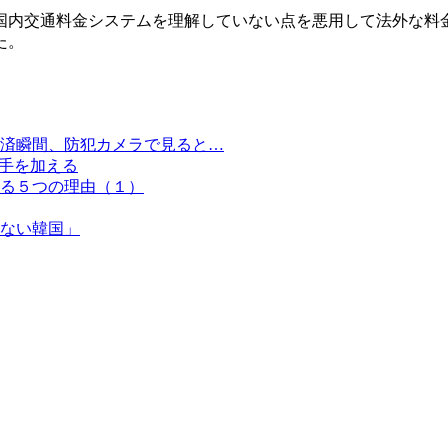
国内交通料金システムを理解していない点を悪用して法外な料
た。
済瞬間、防犯カメラで見ると…
に手を加える
る５つの理由（１）
ない韓国」