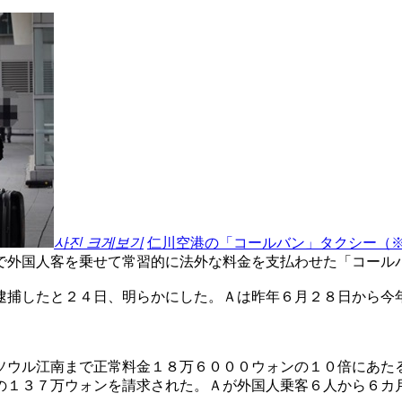
사진 크게보기
仁川空港の「コールバン」タクシー（
で外国人客を乗せて常習的に法外な料金を支払わせた「コール
逮捕したと２４日、明らかにした。Ａは昨年６月２８日から今
ソウル江南まで正常料金１８万６０００ウォンの１０倍にあた
の１３７万ウォンを請求された。Ａが外国人乗客６人から６カ