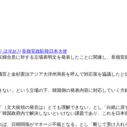
진 크게보기
長嶺安政駐韓日本大使
安婦合意に対する立場表明文を発表したことに関連し、長嶺安
議官と金杉憲治アジア大洋州局長を呼んで対応策を協議したと
きない」という立場の下、韓国側の発表内容に対応していく方
「（文大統領の発言は）とても理解できない」とし「白紙に戻
「韓国政府内で解決しないといけない課題であり、これを日本
れば、日韓関係がマネージ不能となる」とし「断じて受け入れ