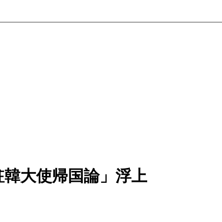
駐韓大使帰国論」浮上