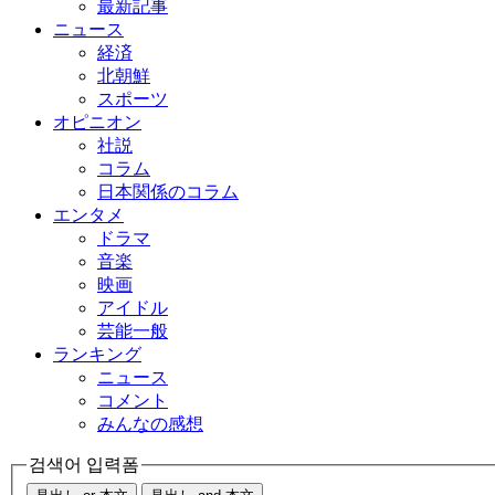
最新記事
ニュース
経済
北朝鮮
スポーツ
オピニオン
社説
コラム
日本関係のコラム
エンタメ
ドラマ
音楽
映画
アイドル
芸能一般
ランキング
ニュース
コメント
みんなの感想
검색어 입력폼