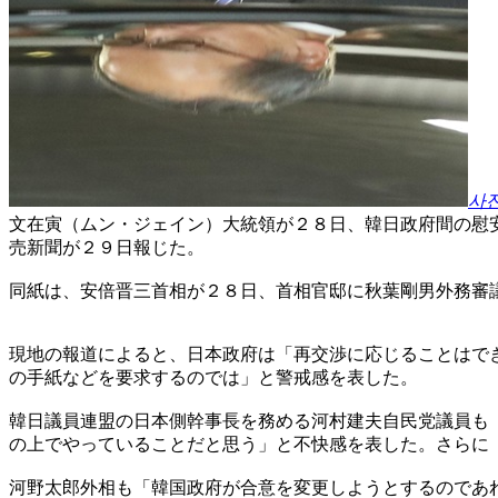
사
文在寅（ムン・ジェイン）大統領が２８日、韓日政府間の慰
売新聞が２９日報じた。
同紙は、安倍晋三首相が２８日、首相官邸に秋葉剛男外務審
現地の報道によると、日本政府は「再交渉に応じることはで
の手紙などを要求するのでは」と警戒感を表した。
韓日議員連盟の日本側幹事長を務める河村建夫自民党議員も
の上でやっていることだと思う」と不快感を表した。さらに
河野太郎外相も「韓国政府が合意を変更しようとするのであ