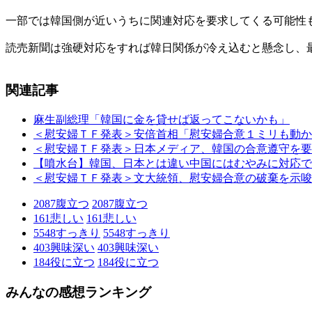
一部では韓国側が近いうちに関連対応を要求してくる可能性
読売新聞は強硬対応をすれば韓日関係が冷え込むと懸念し、
関連記事
麻生副総理「韓国に金を貸せば返ってこないかも」
＜慰安婦ＴＦ発表＞安倍首相「慰安婦合意１ミリも動か
＜慰安婦ＴＦ発表＞日本メディア、韓国の合意遵守を要
【噴水台】韓国、日本とは違い中国にはむやみに対応で
＜慰安婦ＴＦ発表＞文大統領、慰安婦合意の破棄を示唆
2087
腹立つ
2087
腹立つ
161
悲しい
161
悲しい
5548
すっきり
5548
すっきり
403
興味深い
403
興味深い
184
役に立つ
184
役に立つ
みんなの感想ランキング