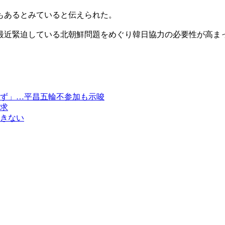
もあるとみていると伝えられた。
最近緊迫している北朝鮮問題をめぐり韓日協力の必要性が高ま
ず」…平昌五輪不参加も示唆
求
きない