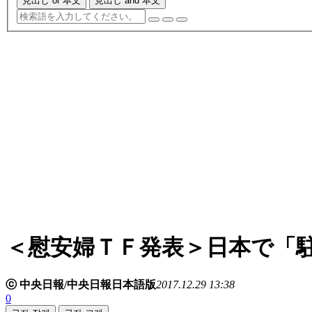
見出し or 本文
見出し and 本文
＜慰安婦ＴＦ発表＞日本で「
ⓒ 中央日報/中央日報日本語版
2017.12.29 13:38
0