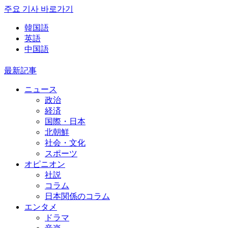
주요 기사 바로가기
韓国語
英語
中国語
最新記事
ニュース
政治
経済
国際・日本
北朝鮮
社会・文化
スポーツ
オピニオン
社説
コラム
日本関係のコラム
エンタメ
ドラマ