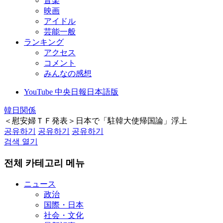
音楽
映画
アイドル
芸能一般
ランキング
アクセス
コメント
みんなの感想
YouTube 中央日報日本語版
韓日関係
＜慰安婦ＴＦ発表＞日本で「駐韓大使帰国論」浮上
공유하기
공유하기
공유하기
검색 열기
전체 카테고리 메뉴
ニュース
政治
国際・日本
社会・文化