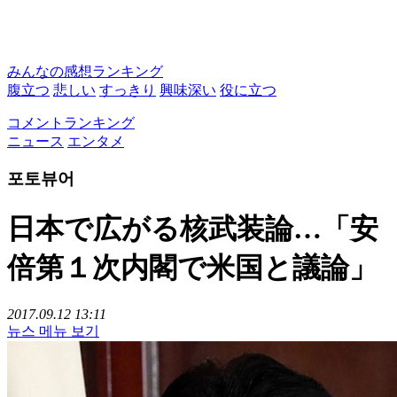
みんなの感想ランキング
腹立つ
悲しい
すっきり
興味深い
役に立つ
コメントランキング
ニュース
エンタメ
포토뷰어
日本で広がる核武装論…「安
倍第１次内閣で米国と議論」
2017.09.12 13:11
뉴스 메뉴 보기