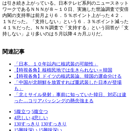
は引き続き上がっている。日本テレビ系列のニュースネット
ワークであるＮＮＮが８～１０日、実施した世論調査で安倍
内閣の支持率は前月より６．５％ポイント上がった４２．
１％だった。「支持しない」という６．３％ポイント減った
４１％だった。ＮＮＮ調査で「支持する」という回答が「支
持しない」より多いのは５月以降４カ月ぶりだ。
関連記事
「日本、１０年以内に核武装の可能性」
【時視各角】核植民地では生きられない＝韓国
【時視各角】ドイツの核武装論、韓国の運命分ける
「中国が北朝鮮を放置すれば重武装した日本が登場
も」
「北ミサイル発射」事前に知っていた韓日、対応は違
った…コリアパッシングの懸念強まる
5
腹立つ
5
腹立つ
4
悲しい
4
悲しい
130
すっきり
130
すっきり
15
興味深い
15
興味深い