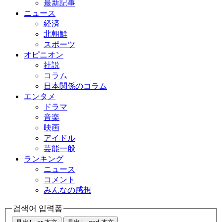
最新記事
ニュース
経済
北朝鮮
スポーツ
オピニオン
社説
コラム
日本関係のコラム
エンタメ
ドラマ
音楽
映画
アイドル
芸能一般
ランキング
ニュース
コメント
みんなの感想
검색어 입력폼