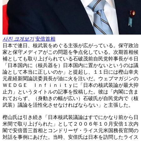
사진 크게보기
安倍首相
日本で連日、核武装をめぐる主張が広がっている。保守政治
家と保守メディアがこの問題を争点化している。次期首相候
補としても取り上げられている石破茂前自民党幹事長が６日
「日本国内に（核兵器を）日本国内に置かないというのは議
論として本当に正しいのか」と提起し、１１日には樫山幸夫
元産経新聞論説委員長が油に火を注いだ。ウェブマガジンの
ＷＥＤＧＥ Ｉｎｆｉｎｉｔｙに「日本の核武装論が最大抑
止力」というタイトルの記事を投稿した。彼は「内閣に含ま
れておらず、（身動きの幅が広い）石破氏が自民党内で（核
武装）議論を活性化させなければならない」と主張した。
樫山氏は引き続き「日本核武装議論はすでにかなり前から日
米間で取り上げられた」として２００６年１０月安倍１次内
閣で安倍晋三首相とコンドリーザ・ライス元米国務長官間の
対話を事例にあげた。当時、安倍氏は日本を訪問したライス