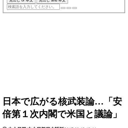
見出し or 本文
見出し and 本文
日本で広がる核武装論…「安
倍第１次内閣で米国と議論」