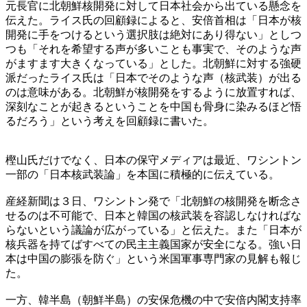
元長官に北朝鮮核開発に対して日本社会から出ている懸念を
伝えた。ライス氏の回顧録によると、安倍首相は「日本が核
開発に手をつけるという選択肢は絶対にあり得ない」としつ
つも「それを希望する声が多いことも事実で、そのような声
がますます大きくなっている」とした。北朝鮮に対する強硬
派だったライス氏は「日本でそのような声（核武装）が出る
のは意味がある。北朝鮮が核開発をするように放置すれば、
深刻なことが起きるということを中国も骨身に染みるほど悟
るだろう」という考えを回顧録に書いた。
樫山氏だけでなく、日本の保守メディアは最近、ワシントン
一部の「日本核武装論」を本国に積極的に伝えている。
産経新聞は３日、ワシントン発で「北朝鮮の核開発を断念さ
せるのは不可能で、日本と韓国の核武装を容認しなければな
らないという議論が広がっている」と伝えた。また「日本が
核兵器を持てばすべての民主主義国家が安全になる。強い日
本は中国の膨張を防ぐ」という米国軍事専門家の見解も報じ
た。
一方、韓半島（朝鮮半島）の安保危機の中で安倍内閣支持率