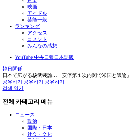
音楽
映画
アイドル
芸能一般
ランキング
アクセス
コメント
みんなの感想
YouTube 中央日報日本語版
韓日関係
日本で広がる核武装論…「安倍第１次内閣で米国と議論」
공유하기
공유하기
공유하기
검색 열기
전체 카테고리 메뉴
ニュース
政治
国際・日本
社会・文化