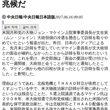
兆候だ
ⓒ 中央日報/中央日報日本語版
2017.06.16 09:05
0
글자 작게
글자 크게
米国共和党の大物ジョン・マケイン上院軍事委員長が文在寅
（ムン・ジェイン）大統領側の冷遇を懸念して訪韓を取りや
めていたという報道が出た。昨日、日本のメディアによる
と、先月末に訪韓を予定していたマケイン委員長が文大統領
との面会が確約しなかったことから訪韓を取りやめたという
ことだ。これを受け、外交部側は「面会の要請が受け付けら
れて一週間後、大統領と会うことが可能だと通知したとこ
ろ、マケイン側から他の日程が決まったとして訪韓を取り消
した」と釈明した。
理由はどうであれ、北核危機とＴＨＡＡＤ対立が依然として
くすぶっている中で、米大物政治家の訪韓が不発に終わった
というのは残念なことだ。５選上院議員であるマケイン氏は
２００８年、米大統領選で共和党候補に選出された米国の代
表的な保守派政治家だ。今は北核対応とＴＨＡＡＤ配備を含
み、米国防政策を左右する強大な権力をもつ上院軍事委員長