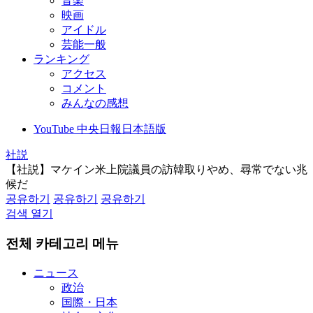
音楽
映画
アイドル
芸能一般
ランキング
アクセス
コメント
みんなの感想
YouTube 中央日報日本語版
社説
【社説】マケイン米上院議員の訪韓取りやめ、尋常でない兆
候だ
공유하기
공유하기
공유하기
검색 열기
전체 카테고리 메뉴
ニュース
政治
国際・日本