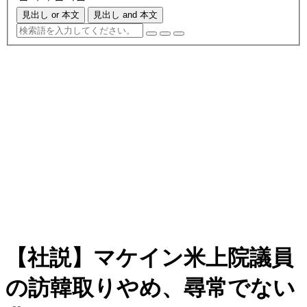
見出し or 本文
見出し and 本文
【社説】マケイン米上院議員
の訪韓取りやめ、尋常でない