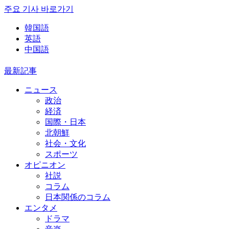
주요 기사 바로가기
韓国語
英語
中国語
最新記事
ニュース
政治
経済
国際・日本
北朝鮮
社会・文化
スポーツ
オピニオン
社説
コラム
日本関係のコラム
エンタメ
ドラマ