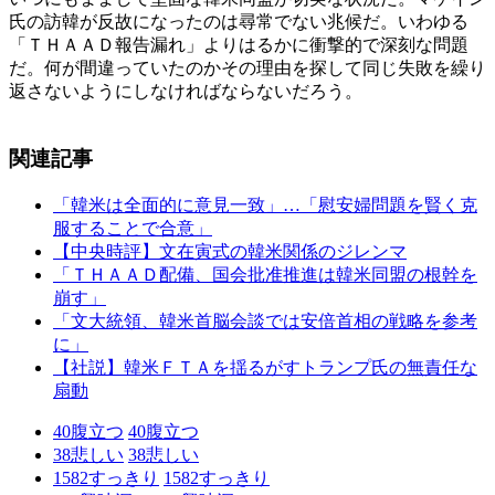
氏の訪韓が反故になったのは尋常でない兆候だ。いわゆる
「ＴＨＡＡＤ報告漏れ」よりはるかに衝撃的で深刻な問題
だ。何が間違っていたのかその理由を探して同じ失敗を繰り
返さないようにしなければならないだろう。
関連記事
「韓米は全面的に意見一致」…「慰安婦問題を賢く克
服することで合意」
【中央時評】文在寅式の韓米関係のジレンマ
「ＴＨＡＡＤ配備、国会批准推進は韓米同盟の根幹を
崩す」
「文大統領、韓米首脳会談では安倍首相の戦略を参考
に」
【社説】韓米ＦＴＡを揺るがすトランプ氏の無責任な
扇動
40
腹立つ
40
腹立つ
38
悲しい
38
悲しい
1582
すっきり
1582
すっきり