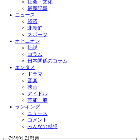
社会・文化
最新記事
ニュース
経済
北朝鮮
スポーツ
オピニオン
社説
コラム
日本関係のコラム
エンタメ
ドラマ
音楽
映画
アイドル
芸能一般
ランキング
ニュース
コメント
みんなの感想
검색어 입력폼