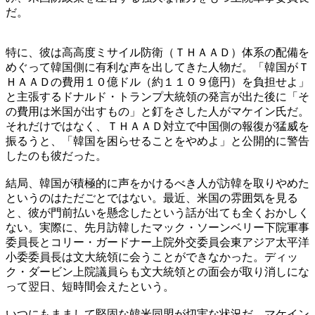
だ。
特に、彼は高高度ミサイル防衛（ＴＨＡＡＤ）体系の配備を
めぐって韓国側に有利な声を出してきた人物だ。「韓国がＴ
ＨＡＡＤの費用１０億ドル（約１１０９億円）を負担せよ」
と主張するドナルド・トランプ大統領の発言が出た後に「そ
の費用は米国が出すもの」と釘をさした人がマケイン氏だ。
それだけではなく、ＴＨＡＡＤ対立で中国側の報復が猛威を
振るうと、「韓国を困らせることをやめよ」と公開的に警告
したのも彼だった。
結局、韓国が積極的に声をかけるべき人が訪韓を取りやめた
というのはただごとではない。最近、米国の雰囲気を見る
と、彼が門前払いを懸念したという話が出ても全くおかしく
ない。実際に、先月訪韓したマック・ソーンベリー下院軍事
委員長とコリー・ガードナー上院外交委員会東アジア太平洋
小委委員長は文大統領に会うことができなかった。ディッ
ク・ダービン上院議員らも文大統領との面会が取り消しにな
って翌日、短時間会えたという。
いつにもままして堅固な韓米同盟が切実な状況だ。マケイン