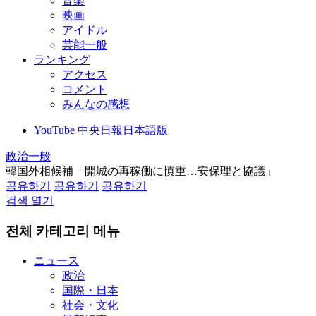
音楽
映画
アイドル
芸能一般
ランキング
アクセス
コメント
みんなの感想
YouTube 中央日報日本語版
政治一般
韓国外相候補「開城の再稼働に慎重…安保理と協議」
공유하기
공유하기
공유하기
검색 열기
전체 카테고리 메뉴
ニュース
政治
国際・日本
社会・文化