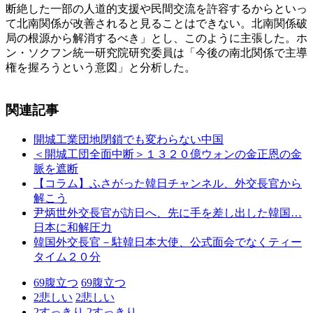
断絶した一部の人道的支援や民間交流を許容するからといっ
て北南関係が改善されると見ることはできない。北南関係破
局の根源から解消するべき」とし、このように主張した。ホ
ン・ソクフン統一研究院研究委員は「今後の南北関係で主導
権を握ろうという意図」と分析した。
関連記事
開城工業団地閉鎖でも変わらない中国
＜開城工団全面中断＞１３２０億ウォンの金正恩の金
脈を遮断
【コラム】ふさがった韓日チャンネル、外交長官から
解こう
尹炳世外交長官が訪日へ、先に手を差し出した韓国…
日本に和解圧力
韓国外交長官－駐韓日本大使、公式面会でなくティー
タイム２０分
69
腹立つ
69
腹立つ
2
悲しい
2
悲しい
2
すっきり
2
すっきり