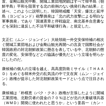
置、金剛山観光中断、開城工業団地閉鎖はすべて韓半島（朝
鮮半島）平和を阻害する北の前例のない挑発行為の結果」と
述べ、このように説明した。韓国哨戒艦「天安」爆沈と延坪
島（ヨンピョンド）砲撃挑発は「北の武力攻撃による明白な
軍事挑発」であり「国連憲章と停戦協定、南北基本合意書な
どを深刻に違反した不法平和破壊行為」と規定した。
文正仁（ムン・ジョンイン）大統領統一外交安保特補の相次
ぐ開城工業団地および金剛山観光再開への言及で国際社会が
韓国政府の対北朝鮮政策に懸念を表している中、北朝鮮の態
度の変化、安保理などとの協議が優先だという立場を明らか
にしたのだ。
康候補の個人の立場を越え、高高度防衛ミサイル（ＴＨＡＡ
Ｄ）をめぐる韓米外交の乱気流の中で文在寅（ムン・ジェイ
ン）政権が提示した対北朝鮮政策モードという点で注目され
る。
康候補は「朴槿恵（パク・クネ）政権が主張したように開城
工業団地、北勤労者の賃金の７０％ほどが北の大量破壊兵器
（ＷＭＤ）開発に使われたと思うか」という姜昌一（カン・