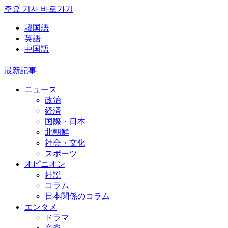
주요 기사 바로가기
韓国語
英語
中国語
最新記事
ニュース
政治
経済
国際・日本
北朝鮮
社会・文化
スポーツ
オピニオン
社説
コラム
日本関係のコラム
エンタメ
ドラマ