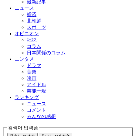
最新記事
ニュース
経済
北朝鮮
スポーツ
オピニオン
社説
コラム
日本関係のコラム
エンタメ
ドラマ
音楽
映画
アイドル
芸能一般
ランキング
ニュース
コメント
みんなの感想
검색어 입력폼