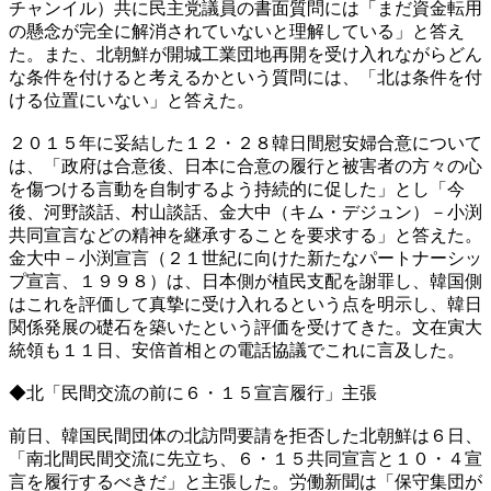
チャンイル）共に民主党議員の書面質問には「まだ資金転用
の懸念が完全に解消されていないと理解している」と答え
た。また、北朝鮮が開城工業団地再開を受け入れながらどん
な条件を付けると考えるかという質問には、「北は条件を付
ける位置にいない」と答えた。
２０１５年に妥結した１２・２８韓日間慰安婦合意について
は、「政府は合意後、日本に合意の履行と被害者の方々の心
を傷つける言動を自制するよう持続的に促した」とし「今
後、河野談話、村山談話、金大中（キム・デジュン）－小渕
共同宣言などの精神を継承することを要求する」と答えた。
金大中－小渕宣言（２１世紀に向けた新たなパートナーシッ
プ宣言、１９９８）は、日本側が植民支配を謝罪し、韓国側
はこれを評価して真摯に受け入れるという点を明示し、韓日
関係発展の礎石を築いたという評価を受けてきた。文在寅大
統領も１１日、安倍首相との電話協議でこれに言及した。
◆北「民間交流の前に６・１５宣言履行」主張
前日、韓国民間団体の北訪問要請を拒否した北朝鮮は６日、
「南北間民間交流に先立ち、６・１５共同宣言と１０・４宣
言を履行するべきだ」と主張した。労働新聞は「保守集団が