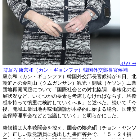
사진 크
게보기
康京和（カン・ギョンファ）韓国外交部長官候補
康京和（カン・ギョンファ）韓国外交部長官候補が６日、北
朝鮮との金剛山（クムガンサン）観光・開城（ケソン）工業
団地再開問題について「国際社会との対北協調、非核化の進
展状況など、いくつかの要素を考慮しなければならず、均衡
感を持って慎重に検討していくべき」と述べた。続いて「今
後、開城工業団地再稼働議論が本格的に始まる場合、国連安
全保障理事会などと協議していく」と明らかにした。
康候補は人事聴聞会を控え、国会の鄭亮碩（チョン・ヤンソ
ク）正しい政党議員に提出した書面答弁で、「５・２４措