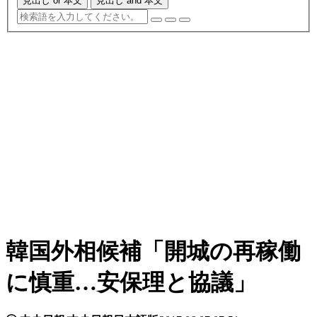
見出し or 本文
見出し and 本文
韓国外相候補「開城の再稼働
に慎重…安保理と協議」