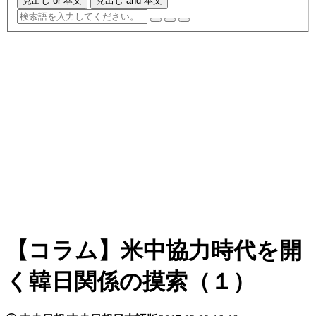
見出し or 本文
見出し and 本文
【コラム】米中協力時代を開
く韓日関係の摸索（１）