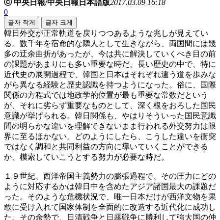
ⓒ 中央日報/中央日報日本語版
2017.03.09 16:18
0
글자 작게
글자 크게
韓日外交が正常軌道を戻りつつあるような兆しが見えてい
る。数千年を宿命的な隣人として生きながら、両国間には幾
多の迂余曲折があったが、今は共に解決していくべき目の前
の課題があまりにも多い重要な時だ。長い歴史の中で、特に
近代史の展開過程で、韓国と日本はそれぞれ違う道を歩みな
がら異なる経験と歴史認識を持つようになった。俗に、国際
関係の方程式では地政学的位置が最も重要な常数だという
が、それに劣らず重要なものとして、深く根をおろした国民
意識が挙げられる。韓日関係も、やはりそういった国民意識
間の明らかな違いを理解できないまま行われる外交努力は限
界に至るほかない。どのようにしたら、こうした違いを衝突
ではなく調和と共同利益の方向に導いていくことができる
か、模索していこうとする努力が必要な時だ。
１９世紀、西洋帝国主義勢力の膨張過程で、その圧力にどの
ように対応するかは韓日中を含めたアジア諸国最大の課題だ
った。そのような危機状況で、唯一日本だけが西洋文物を果
敢に受け入れて国家体制を全面的に改造する近代化に成功し
た。その余勢で、日清戦争と日露戦争に勝利して強大国の仲