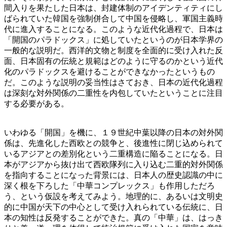
間入りを果たした日本は、封建体制のアイデンティティにし
ばられていた韓国を強制併合して中国を侵略し、軍国主義時
代に進入することになる。このような近代化過程で、日本は
「開国のパラドックス」に処していたというのが日本学界の
一般的な説明だ。西洋的文物と制度を全面的に受け入れた反
面、日本固有の伝統と規範はどのように守るのかという近代
化のパラドックスを避けることができなかったというもの
だ。このような説明の妥当性はさておき、日本の近代化過程
は深刻な対外関係の二重性を内包していたということに注目
する必要がある。
いわゆる「開国」を機に、１９世紀中葉以降の日本の対外関
係は、先進化した西欧との競争と、後進性に閉じ込められて
いるアジアとの差別化という二重構造に陥ることになる。日
本がアジアから抜け出て西欧隊列に入り込む二重的対外関係
を指向することになった背景には、日本人の歴史認識の中に
深く根を下ろした「中華コンプレックス」も作用しただろ
う、という仮設を考えてみよう。地理的に、あるいは文明史
的に中国が天下の中心として受け入れられている伝統に、日
本の知性は反発することができた。真の「中華」は、はっき