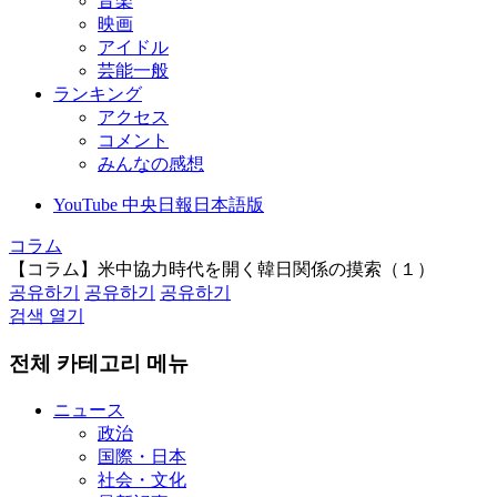
音楽
映画
アイドル
芸能一般
ランキング
アクセス
コメント
みんなの感想
YouTube 中央日報日本語版
コラム
【コラム】米中協力時代を開く韓日関係の摸索（１）
공유하기
공유하기
공유하기
검색 열기
전체 카테고리 메뉴
ニュース
政治
国際・日本
社会・文化