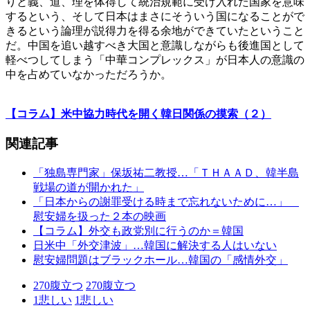
りと義、道、理を体得して統治規範に受け入れた国家を意味
するという、そして日本はまさにそういう国になることがで
きるという論理が説得力を得る余地ができていたということ
だ。中国を追い越すべき大国と意識しながらも後進国として
軽べつしてしまう「中華コンプレックス」が日本人の意識の
中を占めていなかっただろうか。
【コラム】米中協力時代を開く韓日関係の摸索（２）
関連記事
「独島専門家」保坂祐二教授…「ＴＨＡＡＤ、韓半島
戦場の道が開かれた」
「日本からの謝罪受ける時まで忘れないために…」
慰安婦を扱った２本の映画
【コラム】外交も政党別に行うのか＝韓国
日米中「外交津波」…韓国に解決する人はいない
慰安婦問題はブラックホール…韓国の「感情外交」
270
腹立つ
270
腹立つ
1
悲しい
1
悲しい