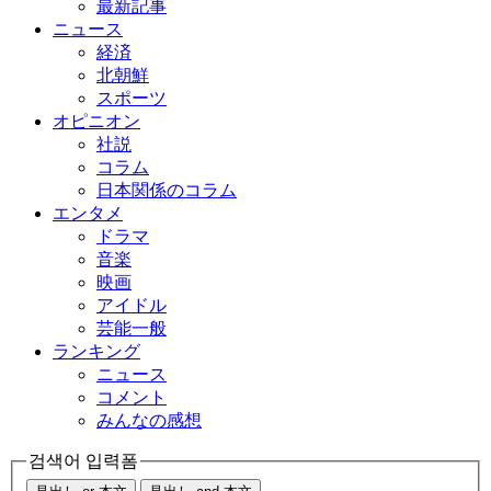
最新記事
ニュース
経済
北朝鮮
スポーツ
オピニオン
社説
コラム
日本関係のコラム
エンタメ
ドラマ
音楽
映画
アイドル
芸能一般
ランキング
ニュース
コメント
みんなの感想
검색어 입력폼