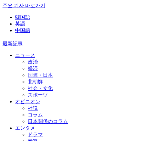
주요 기사 바로가기
韓国語
英語
中国語
最新記事
ニュース
政治
経済
国際・日本
北朝鮮
社会・文化
スポーツ
オピニオン
社説
コラム
日本関係のコラム
エンタメ
ドラマ