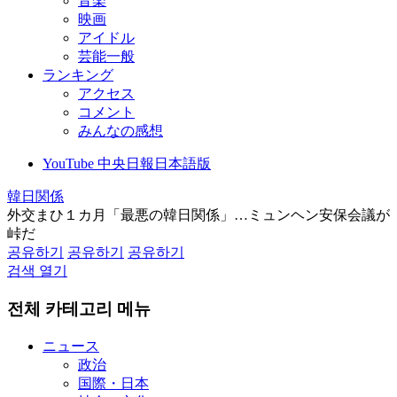
音楽
映画
アイドル
芸能一般
ランキング
アクセス
コメント
みんなの感想
YouTube 中央日報日本語版
韓日関係
外交まひ１カ月「最悪の韓日関係」…ミュンヘン安保会議が
峠だ
공유하기
공유하기
공유하기
검색 열기
전체 카테고리 메뉴
ニュース
政治
国際・日本