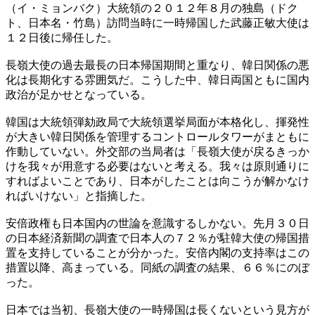
（イ・ミョンバク）大統領の２０１２年８月の独島（ドク
ト、日本名・竹島）訪問当時に一時帰国した武藤正敏大使は
１２日後に帰任した。
長嶺大使の過去最長の日本帰国期間と重なり、韓日関係の悪
化は長期化する雰囲気だ。こうした中、韓日両国ともに国内
政治が足かせとなっている。
韓国は大統領弾劾政局で大統領選挙局面が本格化し、揮発性
が大きい韓日関係を管理するコントロールタワーがまともに
作動していない。外交部の当局者は「長嶺大使が戻るきっか
けを我々が用意する必要はないと考える。我々は原則通りに
すればよいことであり、日本がしたことは向こうが解かなけ
ればいけない」と指摘した。
安倍政権も日本国内の世論を意識するしかない。先月３０日
の日本経済新聞の調査で日本人の７２％が駐韓大使の帰国措
置を支持していることが分かった。安倍内閣の支持率はこの
措置以降、高まっている。同紙の調査の結果、６６％にのぼ
った。
日本では当初、長嶺大使の一時帰国は長くないという見方が