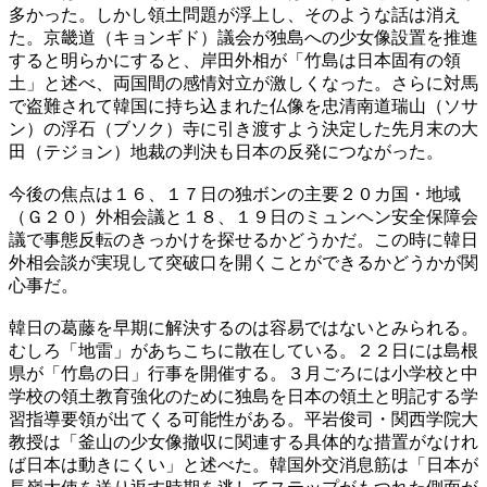
多かった。しかし領土問題が浮上し、そのような話は消え
た。京畿道（キョンギド）議会が独島への少女像設置を推進
すると明らかにすると、岸田外相が「竹島は日本固有の領
土」と述べ、両国間の感情対立が激しくなった。さらに対馬
で盗難されて韓国に持ち込まれた仏像を忠清南道瑞山（ソサ
ン）の浮石（ブソク）寺に引き渡すよう決定した先月末の大
田（テジョン）地裁の判決も日本の反発につながった。
今後の焦点は１６、１７日の独ボンの主要２０カ国・地域
（Ｇ２０）外相会議と１８、１９日のミュンヘン安全保障会
議で事態反転のきっかけを探せるかどうかだ。この時に韓日
外相会談が実現して突破口を開くことができるかどうかが関
心事だ。
韓日の葛藤を早期に解決するのは容易ではないとみられる。
むしろ「地雷」があちこちに散在している。２２日には島根
県が「竹島の日」行事を開催する。３月ごろには小学校と中
学校の領土教育強化のために独島を日本の領土と明記する学
習指導要領が出てくる可能性がある。平岩俊司・関西学院大
教授は「釜山の少女像撤収に関連する具体的な措置がなけれ
ば日本は動きにくい」と述べた。韓国外交消息筋は「日本が