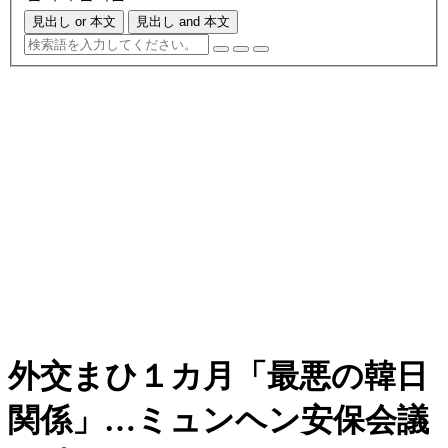
見出し or 本文
見出し and 本文
外交まひ１カ月「最悪の韓日
関係」…ミュンヘン安保会議