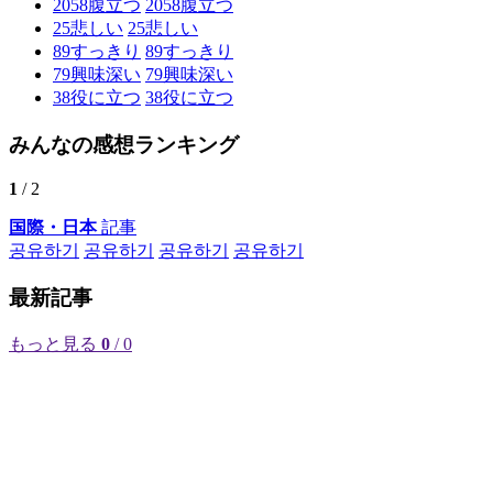
2058
腹立つ
2058
腹立つ
25
悲しい
25
悲しい
89
すっきり
89
すっきり
79
興味深い
79
興味深い
38
役に立つ
38
役に立つ
みんなの感想ランキング
1
/ 2
国際・日本
記事
공유하기
공유하기
공유하기
공유하기
最新記事
もっと見る
0
/ 0