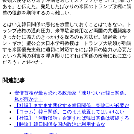
長嶺大使を送り返す時期を逃してステップがもつれた側面が
ある」と伝えた。発足したばかりの米国のトランプ政権に調
整の役割を期待するのも難しい。
とはいえ韓日関係の悪化を放置しておくことはできない。ト
ランプ政権の通商圧力、米軍駐留費用など両国の共通懸案を
きっかけに協力のきっかけを探るのも方法だ。梁起豪（ヤ
ン・ギホ）聖公会大日本学科教授は「トランプ大統領が強調
する米国優先主義に適切に対応するには韓日の協力が必要だ
という共同の利害を浮き彫りにすれば関係の改善に役に立つ
だろう」と述べた。
関連記事
安倍首相が最も恐れる政治家「凍りついた韓日関係、
私が溶かす」
【社説】ますます悪化する韓日関係、突破口が必要だ
【コラム】韓日関係、このまま放置してはいけない
【社説】「河野談話」否定すれば韓日関係は破綻する
【時論】韓日関係を国内政治に利用するな