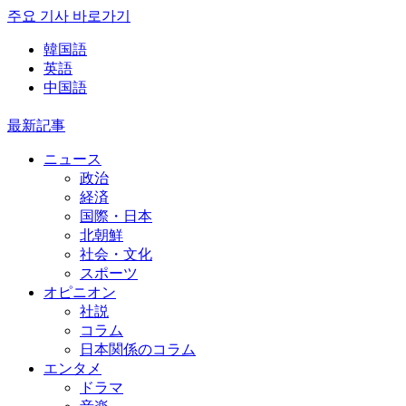
주요 기사 바로가기
韓国語
英語
中国語
最新記事
ニュース
政治
経済
国際・日本
北朝鮮
社会・文化
スポーツ
オピニオン
社説
コラム
日本関係のコラム
エンタメ
ドラマ