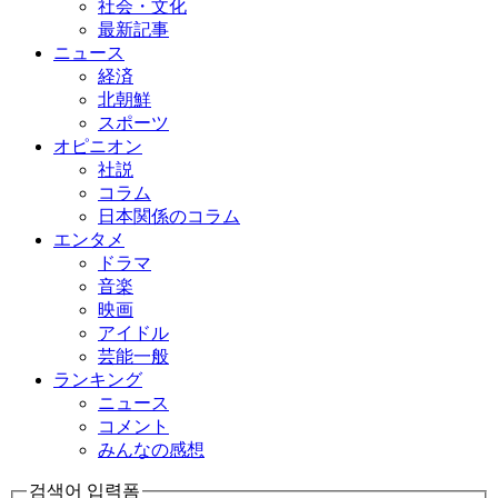
社会・文化
最新記事
ニュース
経済
北朝鮮
スポーツ
オピニオン
社説
コラム
日本関係のコラム
エンタメ
ドラマ
音楽
映画
アイドル
芸能一般
ランキング
ニュース
コメント
みんなの感想
검색어 입력폼