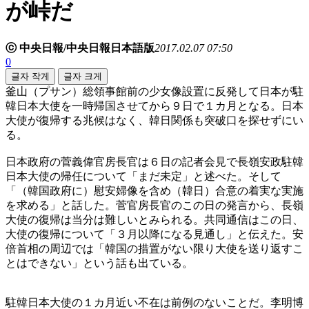
が峠だ
ⓒ 中央日報/中央日報日本語版
2017.02.07 07:50
0
글자 작게
글자 크게
釜山（プサン）総領事館前の少女像設置に反発して日本が駐
韓日本大使を一時帰国させてから９日で１カ月となる。日本
大使が復帰する兆候はなく、韓日関係も突破口を探せずにい
る。
日本政府の菅義偉官房長官は６日の記者会見で長嶺安政駐韓
日本大使の帰任について「まだ未定」と述べた。そして
「（韓国政府に）慰安婦像を含め（韓日）合意の着実な実施
を求める」と話した。菅官房長官のこの日の発言から、長嶺
大使の復帰は当分は難しいとみられる。共同通信はこの日、
大使の復帰について「３月以降になる見通し」と伝えた。安
倍首相の周辺では「韓国の措置がない限り大使を送り返すこ
とはできない」という話も出ている。
駐韓日本大使の１カ月近い不在は前例のないことだ。李明博