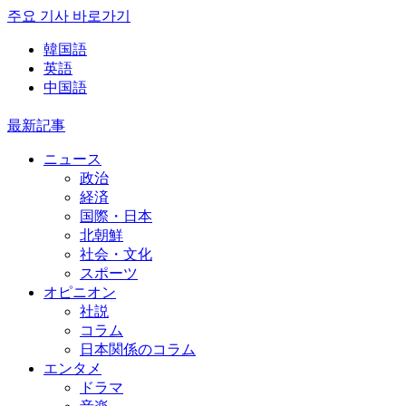
주요 기사 바로가기
韓国語
英語
中国語
最新記事
ニュース
政治
経済
国際・日本
北朝鮮
社会・文化
スポーツ
オピニオン
社説
コラム
日本関係のコラム
エンタメ
ドラマ