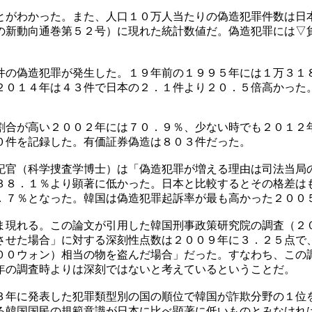
とがわかった。また、人口１０万人当たりの偽造犯罪件数は日
の新動向通巻第５２号）に現れた統計数値だ。偽造犯罪には▽
件の偽造犯罪が発生した。１９年前の１９９５年には１万３１
２０１４年は４３件で日本の２．１件より２０．５倍高かった
割合が高い２００２年には７０．９％、少ない時でも２０１２
０件を記録した。有価証券偽造は８０３件だった。
記官（科学捜査学博士）は「偽造犯罪が増える理由は司法当局
３８．１％より顕著に低かった。日本と比較するとその格差は
．７％となった。韓国は偽造犯罪起訴率が最も高かった２００
ま現れる。この論文が引用した韓国刑事政策研究院の調査（２
させた場合」に対する深刻性点数は２００９年に３．２５点で
００ウォン）相当の物を盗んだ場合」だった。すなわち、この
年の調査時よりは深刻ではないと考えているということだ。
３年に発表した犯罪類型別の国の順位で韓国が詐欺分野の１位
る韓国国民の規範意識が日本に比べ顕著に低いものとみなけれ