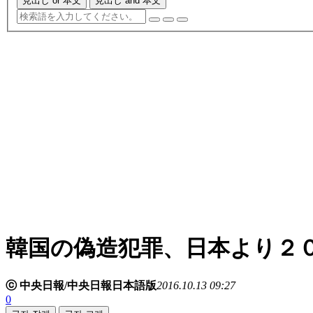
見出し or 本文
見出し and 本文
韓国の偽造犯罪、日本より２
ⓒ 中央日報/中央日報日本語版
2016.10.13 09:27
0