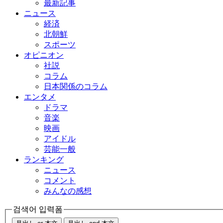
最新記事
ニュース
経済
北朝鮮
スポーツ
オピニオン
社説
コラム
日本関係のコラム
エンタメ
ドラマ
音楽
映画
アイドル
芸能一般
ランキング
ニュース
コメント
みんなの感想
검색어 입력폼