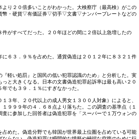
本より２０倍多いことがわかった。大検察庁（最高検）がこの
貨幣・硬貨▽有価証券▽切手▽文書▽ナンバープレートなどの
８件がすべてだった。２０年ほどの間に２倍以上急増したの
。
年に６３．９％を占めた。通貨偽造は２０１２年に８３２１件
の『軽い処罰』と国民の低い犯罪認識のため」と分析した。実
もっと大きくなる。日本の文書偽造犯罪起訴率は最も高い２０
５年でも３９．１％にすぎなかった。
０１３年、２０代以上の成人男女１３００人対象）によると、
、１９９９年の４．６８点より落ちた。この調査の基準点（１
調査に参加した回答者は偽造犯罪を「スーパーで１万ウォンの
を占めた。偽造分野でも韓国が世界最上位圏を占めている可能
ばならない。偽造犯罪は瞬間的な憤怒や極端な空腹のために行