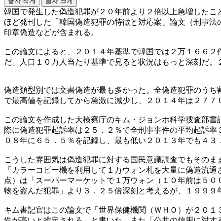
글자 작게
글자 크게
韓国で発生した偽造犯罪が２０年前より２倍以上急増したこ
ほど発刊した「韓国偽造犯罪の特徴と対応案」論文（刑事法
印章偽造などが含まれる。
この論文によると、２０１４年基準で韓国では２万１６６２
だ。人口１０万人当たり基準で見ると状況はもっと深刻だ。
偽造類型別では文書偽造が最も多かった。全偽造犯罪のうち
で最高値を記録してから急激に減少し、２０１４年は２７７
この論文を作成した大検察庁のキム・ジョンホ科学捜査部書
際に偽造犯罪起訴率は２５．２％で全刑事事件の平均起訴率
０８年に６５．５％を記録し、最も低い２０１３年でも４３
こうした雰囲気は偽造犯罪に対する国民意識調査でもそのま
「カラーコピー機を利用して１万ウォン札を大量に偽造流通
点）は「スーパーマーケットで１万ウォン（１０年前は５０
物を盗んだ犯罪」より３．２５倍深刻と考えるが、１９９９
キム書記官はこの論文で「世界保健機関（ＷＨＯ）が２０１
性が高いと推定される」と書いた。また「公共の信用に対す