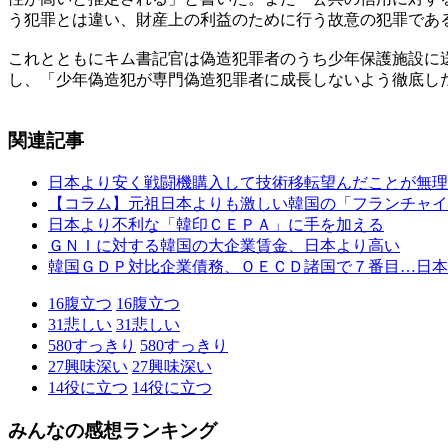
う犯罪とは違い、財産上の利益のために行う故意の犯罪であ
これとともにキム書記官は偽造犯罪者のうち少年保護施設に
し、「少年偽造犯が専門偽造犯罪者に成長しないよう徹底し
関連記事
日本より安く戦闘機購入して技術移転望んだことが無理
【コラム】元祖日本よりも激しい韓国の「フランチャイ
日本より不利な「韓印ＣＥＰＡ」に手を加える
ＧＮＩに対する韓国の大企業賃金、日本より高い
韓国ＧＤＰ対比企業債務、ＯＥＣＤ諸国で７番目…日本
16
腹立つ
16
腹立つ
31
悲しい
31
悲しい
580
すっきり
580
すっきり
27
興味深い
27
興味深い
14
役に立つ
14
役に立つ
みんなの感想ランキング