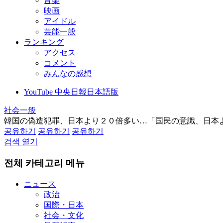
音楽
映画
アイドル
芸能一般
ランキング
アクセス
コメント
みんなの感想
YouTube 中央日報日本語版
社会一般
韓国の偽造犯罪、日本より２０倍多い…「国民の意識、日本
공유하기
공유하기
공유하기
검색 열기
전체 카테고리 메뉴
ニュース
政治
国際・日本
社会・文化