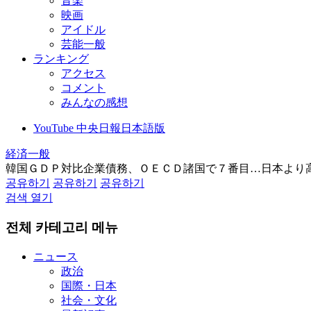
音楽
映画
アイドル
芸能一般
ランキング
アクセス
コメント
みんなの感想
YouTube 中央日報日本語版
経済一般
韓国ＧＤＰ対比企業債務、ＯＥＣＤ諸国で７番目…日本より
공유하기
공유하기
공유하기
검색 열기
전체 카테고리 메뉴
ニュース
政治
国際・日本
社会・文化