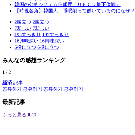
韓国の公的システム信頼度「ＯＥＣＤ最下位圏」
【時視各角】韓国人、睡眠削って働いているのになぜ？
2
腹立つ
2
腹立つ
7
悲しい
7
悲しい
195
すっきり
195
すっきり
16
興味深い
16
興味深い
6
役に立つ
6
役に立つ
みんなの感想ランキング
1
/ 2
経済
記事
공유하기
공유하기
공유하기
공유하기
最新記事
もっと見る
0
/ 0