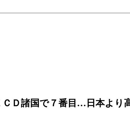
ＥＣＤ諸国で７番目…日本より