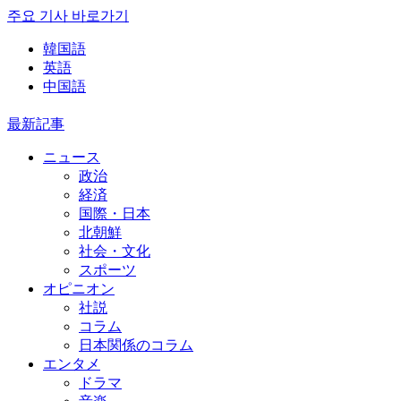
주요 기사 바로가기
韓国語
英語
中国語
最新記事
ニュース
政治
経済
国際・日本
北朝鮮
社会・文化
スポーツ
オピニオン
社説
コラム
日本関係のコラム
エンタメ
ドラマ