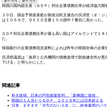
글자 작게
글자 크게
韓国の国内総生産（ＧＤＰ）対比企業債務比率が経済協力開
２０日、国会予算政策処が新政治民主連合の呉済世（オ・ジ
は１０５％で、ＯＥＣＤ主要１５カ国中７番目に高かった。
ＧＤＰ対比企業債務比率が最も高い国はアイルランドで１８
た。
韓国銀行の企業債務現況資料によれば昨年の韓国全体の企業
呉済世議員は「政府と公共機関の債務急増で財政健全性が悪
下げる」と明らかにした。
関連記事
朴大統領、日本の円安政策批判…「新興国に負担」
韓国の１人当たりＧＤＰ、２０１９年には日本超える
日本、ますます「夕方のない人生」に…終身雇用のパラ