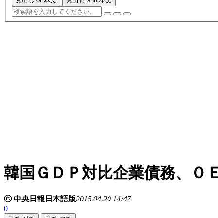
見出し or 本文
見出し and 本文
韓国ＧＤＰ対比企業債務、Ｏ
ⓒ 中央日報日本語版
2015.04.20 14:47
0