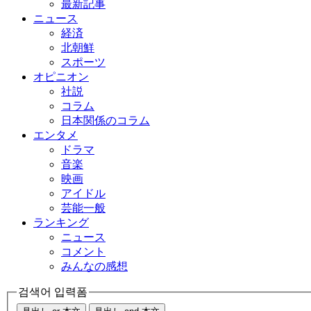
最新記事
ニュース
経済
北朝鮮
スポーツ
オピニオン
社説
コラム
日本関係のコラム
エンタメ
ドラマ
音楽
映画
アイドル
芸能一般
ランキング
ニュース
コメント
みんなの感想
검색어 입력폼