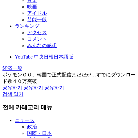
音楽
映画
アイドル
芸能一般
ランキング
アクセス
コメント
みんなの感想
YouTube 中央日報日本語版
経済一般
ポケモンＧＯ、韓国で正式配信まだだが…すでにダウンロー
ド数４０万突破
공유하기
공유하기
공유하기
검색 열기
전체 카테고리 메뉴
ニュース
政治
国際・日本