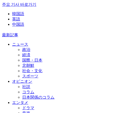
주요 기사 바로가기
韓国語
英語
中国語
最新記事
ニュース
政治
経済
国際・日本
北朝鮮
社会・文化
スポーツ
オピニオン
社説
コラム
日本関係のコラム
エンタメ
ドラマ