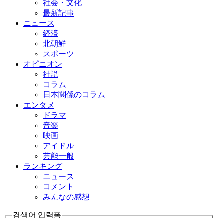
社会・文化
最新記事
ニュース
経済
北朝鮮
スポーツ
オピニオン
社説
コラム
日本関係のコラム
エンタメ
ドラマ
音楽
映画
アイドル
芸能一般
ランキング
ニュース
コメント
みんなの感想
검색어 입력폼