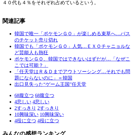
４０代も４％をそれぞれ占めているという。
関連記事
韓国で唯一「ポケモンＧＯ」が楽しめる束草へ…バス
のチケット売り切れ
韓国でも「ポケモンＧＯ」人気…ＥＸＯチャニョルな
ど芸能人も熱狂
ポケモンＧＯ、韓国ではできないはずだが…「なぜこ
こでは可能？」
「任天堂はＲ＆Ｄまでアウトソーシング…それでも問
題にならないのに」＝韓国
出口見失った“ゲーム王国”任天堂
68
腹立つ
68
腹立つ
4
悲しい
4
悲しい
2
すっきり
2
すっきり
10
興味深い
10
興味深い
4
役に立つ
4
役に立つ
みんなの感想ランキング