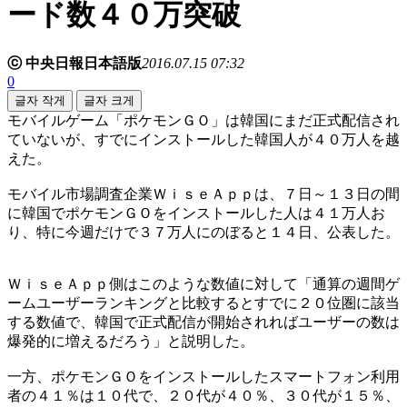
ード数４０万突破
ⓒ 中央日報日本語版
2016.07.15 07:32
0
글자 작게
글자 크게
モバイルゲーム「ポケモンＧＯ」は韓国にまだ正式配信され
ていないが、すでにインストールした韓国人が４０万人を越
えた。
モバイル市場調査企業ＷｉｓｅＡｐｐは、７日～１３日の間
に韓国でポケモンＧＯをインストールした人は４１万人お
り、特に今週だけで３７万人にのぼると１４日、公表した。
ＷｉｓｅＡｐｐ側はこのような数値に対して「通算の週間ゲ
ームユーザーランキングと比較するとすでに２０位圏に該当
する数値で、韓国で正式配信が開始されればユーザーの数は
爆発的に増えるだろう」と説明した。
一方、ポケモンＧＯをインストールしたスマートフォン利用
者の４１％は１０代で、２０代が４０％、３０代が１５％、