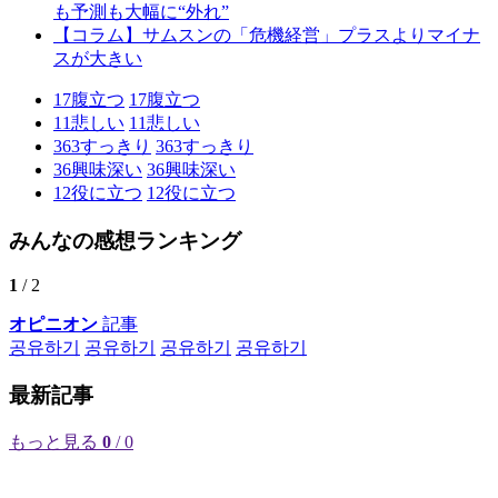
も予測も大幅に“外れ”
【コラム】サムスンの「危機経営」プラスよりマイナ
スが大きい
17
腹立つ
17
腹立つ
11
悲しい
11
悲しい
363
すっきり
363
すっきり
36
興味深い
36
興味深い
12
役に立つ
12
役に立つ
みんなの感想ランキング
1
/ 2
オピニオン
記事
공유하기
공유하기
공유하기
공유하기
最新記事
もっと見る
0
/ 0