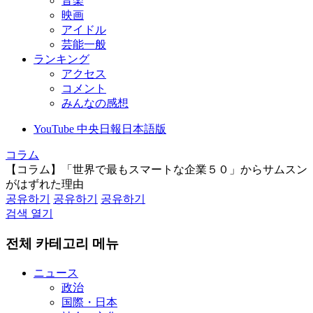
音楽
映画
アイドル
芸能一般
ランキング
アクセス
コメント
みんなの感想
YouTube 中央日報日本語版
コラム
【コラム】「世界で最もスマートな企業５０」からサムスン
がはずれた理由
공유하기
공유하기
공유하기
검색 열기
전체 카테고리 메뉴
ニュース
政治
国際・日本