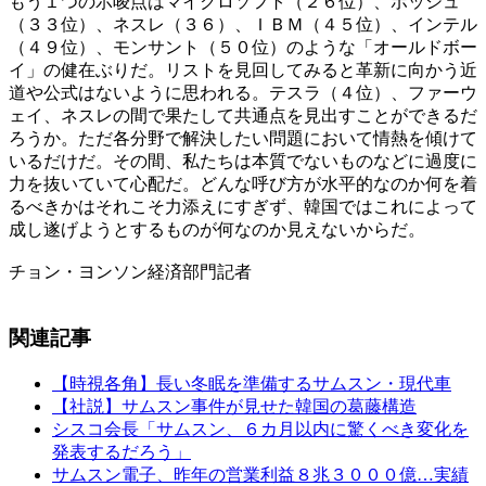
もう１つの示唆点はマイクロソフト（２６位）、ボッシュ
（３３位）、ネスレ（３６）、ＩＢＭ（４５位）、インテル
（４９位）、モンサント（５０位）のような「オールドボー
イ」の健在ぶりだ。リストを見回してみると革新に向かう近
道や公式はないように思われる。テスラ（４位）、ファーウ
ェイ、ネスレの間で果たして共通点を見出すことができるだ
ろうか。ただ各分野で解決したい問題において情熱を傾けて
いるだけだ。その間、私たちは本質でないものなどに過度に
力を抜いていて心配だ。どんな呼び方が水平的なのか何を着
るべきかはそれこそ力添えにすぎず、韓国ではこれによって
成し遂げようとするものが何なのか見えないからだ。
チョン・ヨンソン経済部門記者
関連記事
【時視各角】長い冬眠を準備するサムスン・現代車
【社説】サムスン事件が見せた韓国の葛藤構造
シスコ会長「サムスン、６カ月以内に驚くべき変化を
発表するだろう」
サムスン電子、昨年の営業利益８兆３０００億…実績