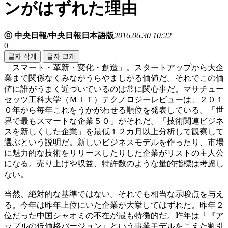
ンがはずれた理由
ⓒ 中央日報/中央日報日本語版
2016.06.30 10:22
0
글자 작게
글자 크게
「スマート・革新・変化・創造」。スタートアップから大企
業まで関係なくみながうらやましがる価値だ。それでこの価
値に誰がうまく近づいているのは常に関心事だ。マサチュー
セッツ工科大学（ＭＩＴ）テクノロジーレビューは、２０１
０年から毎年これをうかがわせる順位を発表している。「世
界で最もスマートな企業５０」がそれだ。「技術関連ビジネ
スを新しくした企業」を最低１２カ月以上分析して観察して
選ぶという説明だ。新しいビジネスモデルを作ったり、市場
に魅力的な技術をリリースしたりした企業がリストの主人公
になる。売り上げや収益、特許数のような量的指標は考慮し
ない。
当然、絶対的な基準ではない。それでも相当な示唆点を与え
る。今年は昨年上位にいた企業が大挙してはずれた。昨年２
位だった中国シャオミの不在が最も特徴的だ。昨年は「『ア
ップルの低価格バージョン』という事業モデルをこえた割引