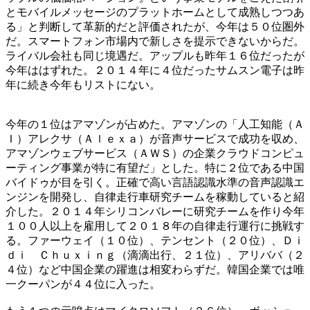
とモバイルメッセージのプラットホームとして成熟しつつあ
る」と判断して革新的だと評価されたが、今年は５０位圏外
だ。スマートフォン市場内で新しさを提示できないからだ。
ライバル会社も同じ境遇だ。アップルも昨年１６位だったが
今年ははずれた。２０１４年に４位だったサムスン電子は昨
年に続き今年もリストにない。
今年の１位はアマゾンが占めた。アマゾンの「人工知能（Ａ
Ｉ）アレクサ（Ａｌｅｘａ）が音声サービスで成功を収め、
アマゾンウェブサービス（ＡＷＳ）の企業クラウドコンピュ
ーティング事業が特に有望だ」とした。特に２位である中国
バイドゥが目を引く。正確で高い言語認識水準の音声認識エ
ンジンを開発し、自律走行車研究チームを稼動していると紹
介した。２０１４年シリコンバレーに研究チームを作り今年
１００人以上を雇用して２０１８年の自律走行運行に挑戦す
る。ファーウェイ（１０位）、テンセント（２０位）、Ｄｉ
ｄｉ Ｃｈｕｘｉｎｇ（滴滴出行、２１位）、アリババ（２
４位）など中国企業の躍進は相変わらずだ。韓国企業では唯
一クーパンが４４位に入った。