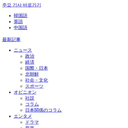
주요 기사 바로가기
韓国語
英語
中国語
最新記事
ニュース
政治
経済
国際・日本
北朝鮮
社会・文化
スポーツ
オピニオン
社説
コラム
日本関係のコラム
エンタメ
ドラマ