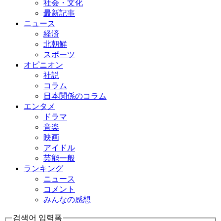
社会・文化
最新記事
ニュース
経済
北朝鮮
スポーツ
オピニオン
社説
コラム
日本関係のコラム
エンタメ
ドラマ
音楽
映画
アイドル
芸能一般
ランキング
ニュース
コメント
みんなの感想
검색어 입력폼