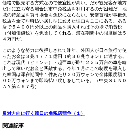
価格で販売する方式なので便宜性が高い。だが観光客が地方
だけに立ち寄る場合は市中免税店を利用するのが困難だ。地
域の特産品を買う場合も免税にならない。安倍首相が事後免
税店を全て即時払い戻し型に変えた理由もここにある。ある
店で５４００円分以上の商品を購入すればその場で消費税
（付加価値税）を免除してくれる。滞在期間中の限度額は５
４万円だ。
このような努力に後押しされて昨年、外国人が日本旅行で使
ったお金は３兆４７７１億円（約３６兆ウォン）に達する。
これは現代（ヒョンデ）・起亜車が昨年２３５万台の車を輸
出して稼いだお金と匹敵する。今年１月にこの制度を導入し
た韓国は滞在期間中１件あたり２０万ウォンで全体限度額１
００万ウォンまで即時払い戻しをしている。（中央ＳＵＮＤ
ＡＹ第４６７号）
反対方向に行く韓日の免税店競争（１）
関連記事