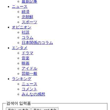
最新記事
ニュース
経済
北朝鮮
スポーツ
オピニオン
社説
コラム
日本関係のコラム
エンタメ
ドラマ
音楽
映画
アイドル
芸能一般
ランキング
ニュース
コメント
みんなの感想
검색어 입력폼