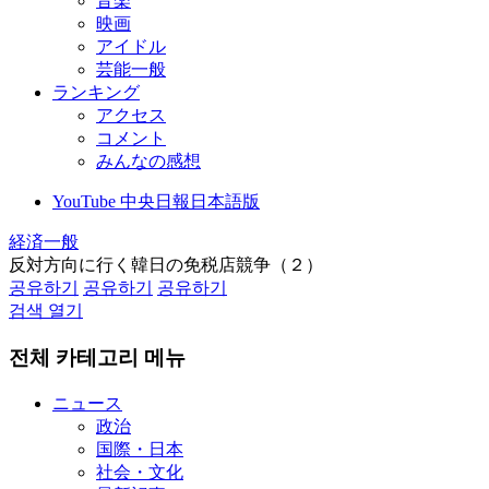
音楽
映画
アイドル
芸能一般
ランキング
アクセス
コメント
みんなの感想
YouTube 中央日報日本語版
経済一般
反対方向に行く韓日の免税店競争（２）
공유하기
공유하기
공유하기
검색 열기
전체 카테고리 메뉴
ニュース
政治
国際・日本
社会・文化