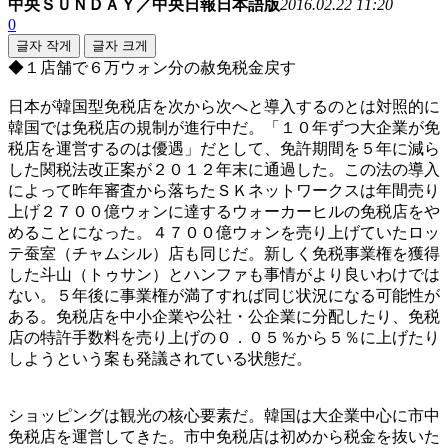
中央ＳＵＮＤＡＹ／中央日報日本語版
2016.02.22 11:20
0
글자 작게
글자 크게
◆１店舗で６万ウォン分の赦免税金戻す
日本が韓国型免税店を次から次へと導入するのとは対照的に
韓国では免税店の規制が進行中だ。「１０年ずつ大企業が免
税店を運営するのは優遇」だとして、免許期間を５年に減ら
した関税法改正案が２０１２年末に通過した。この法の導入
によって昨年審査から落ちたＳＫネットワークスは年間売り
上げ２７００億ウォンに達するウォーカーヒルの免税店をや
めることになった。４７００億ウォンを売り上げていたロッ
テ蚕室（チャムシル）店も同じだ。新しく免税事業権を獲得
した斗山（トゥサン）とハンファも事情がより良いわけでは
ない。５年後に事業権が満了すれば同じ状況になる可能性が
ある。免税店を中小企業や公社・公企業に分配したり、免税
店の特許手数料を売り上げの０．０５％から５％に上げたり
しようという案も発議されている状態だ。
ショッピングは観光の核心要素だ。韓国は大企業中心に市中
免税店を運営してきた。市中免税店は初めから税金を抜いた