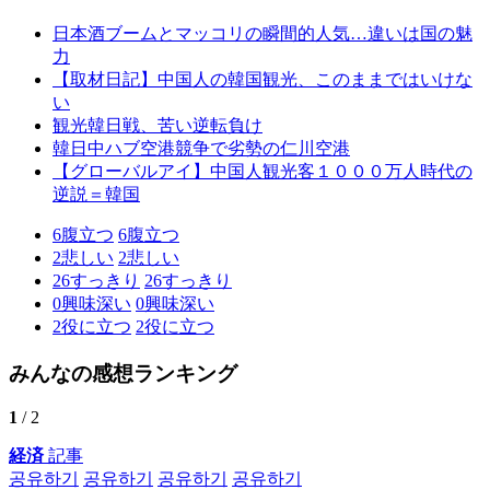
日本酒ブームとマッコリの瞬間的人気…違いは国の魅
力
【取材日記】中国人の韓国観光、このままではいけな
い
観光韓日戦、苦い逆転負け
韓日中ハブ空港競争で劣勢の仁川空港
【グローバルアイ】中国人観光客１０００万人時代の
逆説＝韓国
6
腹立つ
6
腹立つ
2
悲しい
2
悲しい
26
すっきり
26
すっきり
0
興味深い
0
興味深い
2
役に立つ
2
役に立つ
みんなの感想ランキング
1
/ 2
経済
記事
공유하기
공유하기
공유하기
공유하기