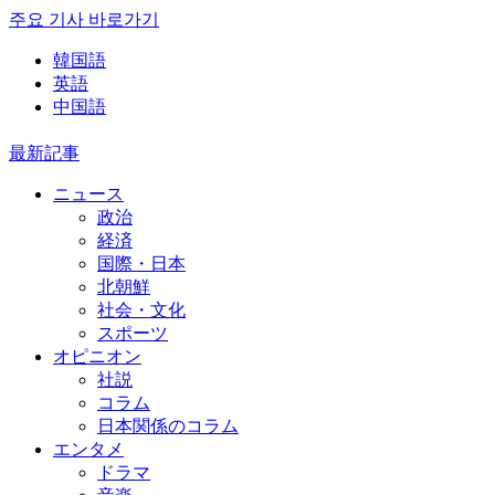
주요 기사 바로가기
韓国語
英語
中国語
最新記事
ニュース
政治
経済
国際・日本
北朝鮮
社会・文化
スポーツ
オピニオン
社説
コラム
日本関係のコラム
エンタメ
ドラマ