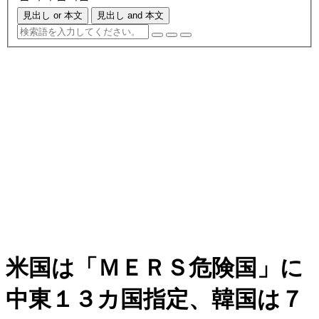
見出し or 本文
見出し and 本文
米国は「ＭＥＲＳ危険国」に
中東１３カ国指定、韓国は７