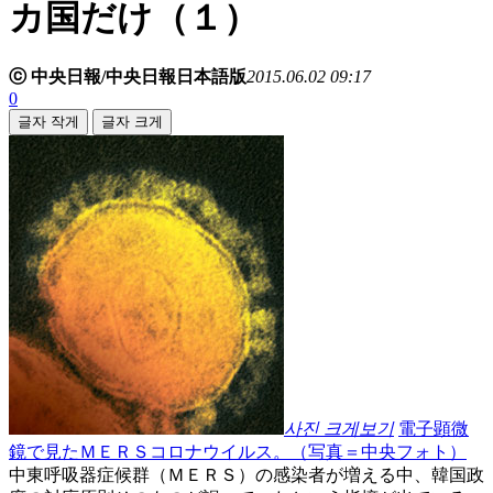
カ国だけ（１）
ⓒ 中央日報/中央日報日本語版
2015.06.02 09:17
0
글자 작게
글자 크게
사진 크게보기
電子顕微
鏡で見たＭＥＲＳコロナウイルス。（写真＝中央フォト）
中東呼吸器症候群（ＭＥＲＳ）の感染者が増える中、韓国政