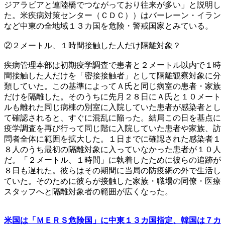
ジアラビアと連陸橋でつながっており往来が多い」と説明し
た。米疾病対策センター（ＣＤＣ））はバーレーン・イラン
など中東の全地域１３カ国を危険・警戒国家とみている。
②２メートル、１時間接触した人だけ隔離対象？
疾病管理本部は初期疫学調査で患者と２メートル以内で１時
間接触した人だけを「密接接触者」として隔離観察対象に分
類していた。この基準によってＡ氏と同じ病室の患者・家族
だけを隔離した。そのうちに先月２８日にＡ氏と１０メート
ルも離れた同じ病棟の別室に入院していた患者が感染者とし
て確認されると、すぐに混乱に陥った。結局この日を基点に
疫学調査を再び行って同じ階に入院していた患者や家族、訪
問者全体に範囲を拡大した。１日までに確認された感染者１
８人のうち最初の隔離対象に入っていなかった患者が１０人
だ。「２メートル、１時間」に執着したために彼らの追跡が
８日も遅れた。彼らはその期間に当局の防疫網の外で生活し
ていた。そのために彼らが接触した家族・職場の同僚・医療
スタッフへと隔離対象者の範囲が広くなった。
米国は「ＭＥＲＳ危険国」に中東１３カ国指定、韓国は７カ