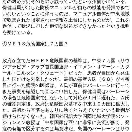
府の対応原則そのものが誤っていたという指摘が出ている。
保健当局が出した防疫マニュアルが自らの機能を発揮できて
いないということに伴うものだ。マニュアル自体が中東地域
で収集された限定された情報を土台にしたものだが、これを
過信して状況に即した適切な対処ができなかったという批判
を受けている。
①ＭＥＲＳ危険国家は７カ国？
政府が立てたＭＥＲＳ危険国家の基準は、中東７カ国（サウ
ジアラビア・アラブ首長国連邦・イエメン・オマーン・カタ
ール・ヨルダン・クウェート）だった。患者が自国から発生
した国だけを列挙したのだ。最初の患者Ａ氏（６８）が４番
目に行った病院の医師は、Ａ氏が直前にバーレーンに行って
きた事実を確認して直ちに申告した。保健当局はバーレーン
の場合は危険国家ではないとして対応が１日半遅れた。Ａ氏
の確診判定後、政府は危険国家基準を中東１０カ国に拡大し
た。最初から基準をあまりに狭くとらえていたという批判が
避けられなくなった。韓国外国語大学国際地域大学院のソ・
ジョンミン教授は「中東国家は互いに非常に交流が多く、発
症の有無で区分するのは無意味だ。島国のバーレーンはサウ