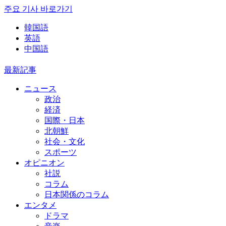
주요 기사 바로가기
韓国語
英語
中国語
最新記事
ニュース
政治
経済
国際・日本
北朝鮮
社会・文化
スポーツ
オピニオン
社説
コラム
日本関係のコラム
エンタメ
ドラマ