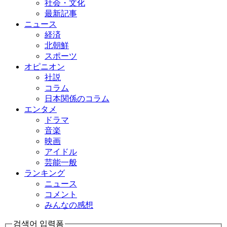
社会・文化
最新記事
ニュース
経済
北朝鮮
スポーツ
オピニオン
社説
コラム
日本関係のコラム
エンタメ
ドラマ
音楽
映画
アイドル
芸能一般
ランキング
ニュース
コメント
みんなの感想
검색어 입력폼