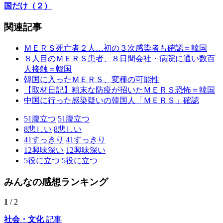
国だけ（２）
関連記事
ＭＥＲＳ死亡者２人…初の３次感染者も確認＝韓国
８人目のＭＥＲＳ患者、８日間会社・病院に通い数百
人接触＝韓国
韓国に入ったＭＥＲＳ、変種の可能性
【取材日記】粗末な防疫が招いたＭＥＲＳ恐怖＝韓国
中国に行った感染疑いの韓国人「ＭＥＲＳ」確認
51
腹立つ
51
腹立つ
8
悲しい
8
悲しい
41
すっきり
41
すっきり
12
興味深い
12
興味深い
5
役に立つ
5
役に立つ
みんなの感想ランキング
1
/ 2
社会・文化
記事