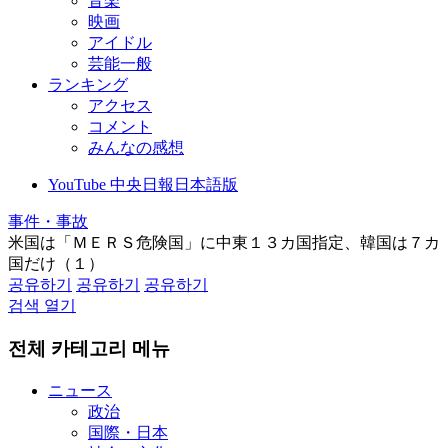
音楽
映画
アイドル
芸能一般
ランキング
アクセス
コメント
みんなの感想
YouTube 中央日報日本語版
事件・事故
米国は「ＭＥＲＳ危険国」に中東１３カ国指定、韓国は７カ
国だけ（１）
공유하기
공유하기
공유하기
검색 열기
전체 카테고리 메뉴
ニュース
政治
国際・日本