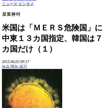
ニュース
エンタメ
포토뷰어
米国は「ＭＥＲＳ危険国」に
中東１３カ国指定、韓国は７
カ国だけ（１）
2015.06.02 09:17
뉴스 메뉴 보기