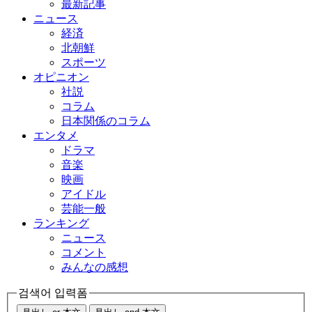
最新記事
ニュース
経済
北朝鮮
スポーツ
オピニオン
社説
コラム
日本関係のコラム
エンタメ
ドラマ
音楽
映画
アイドル
芸能一般
ランキング
ニュース
コメント
みんなの感想
검색어 입력폼