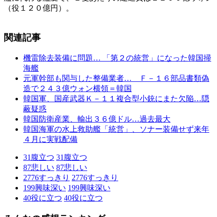
（役１２０億円）。
関連記事
機雷除去装備に問題… 「第２の統営」になった韓国掃
海艦
元軍幹部も関与した整備業者… Ｆ－１６部品書類偽
造で２４３億ウォン横領＝韓国
韓国軍、国産武器Ｋ－１１複合型小銃にまた欠陥…隠
蔽疑惑
韓国防衛産業、輸出３６億ドル…過去最大
韓国海軍の水上救助艦「統営」、ソナー装備せず来年
４月に実戦配備
31
腹立つ
31
腹立つ
87
悲しい
87
悲しい
2776
すっきり
2776
すっきり
199
興味深い
199
興味深い
40
役に立つ
40
役に立つ