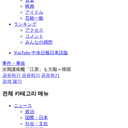
音楽
映画
アイドル
芸能一般
ランキング
アクセス
コメント
みんなの感想
YouTube 中央日報日本語版
事件・事故
次期護衛艦「江原」も欠陥＝韓国
공유하기
공유하기
공유하기
검색 열기
전체 카테고리 메뉴
ニュース
政治
国際・日本
社会・文化