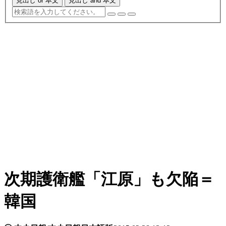
見出し or 本文
見出し and 本文
次期護衛艦「江原」も欠陥＝
韓国