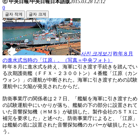
ⓒ 中央日報/中央日報日本語版
2015.03.28 12:12
0
글자 작게
글자 크게
사진 크게보기
昨年８月
の進水式当時の「江原」。（写真＝中央フォト）
昨年８月に進水式を終え、海軍に引き渡す手続きを踏んでい
る次期護衛艦（ＦＦＸ・２３００トン）４番艦「江原（カン
ウォン）」の運航が中断された。海軍に引き渡すための試験
運航中に欠陥が発見されたからだ。
防衛事業庁の関係者は２７日、「艦艇を海軍に引き渡すため
の試験運航中にいかりが落ち、艦艇の下の部分に設置されて
いた音響探知機（ＨＭＳ）が破損した。製作会社のＳＴＸに
補完を要求した」と述べた。防衛事業庁によると、「江原」
は艦艇の底に設置された音響探知機のカバーが破損したとい
う。