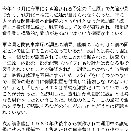
今年１０月に海軍に引き渡される予定の「江原」で欠陥が見
つかり、戦力化日程にも遅延が避けられなくなった。特に
大々的な防衛事業不正調査のきっかけとなった救助艦「統
営」と掃海艦に続き、戦闘艦にまで欠陥が確認され、艦艇建
造作業に構造的な問題があるのではという指摘が出ている。
軍当局と防衛事業庁の調査の結果、艦艇のいかりは２個の固
定ピンで固定することになっているが、設計とは異なり固定
ピン１個だけが設置されていたことが把握された。調査では
「江原」内部の一部の配管（パイプ）も設計とは異なる形で
製作されていたことが確認された。調査にかかわった当局者
は「最近は修理を容易にするため、パイプをいくつかつない
で、配管の継ぎ目に保護装置を付着して補強しなければいけ
ない」とし「しかしＳＴＸは単純な溶接だけでつないでいる
ことが分かった」と説明した。造船所が意図的に設計とは異
なる製作をしたということだ。現在のところ、この過程で金
品を授受して黙認するなどの不正があったかどうかは確認さ
れていない。
次期護衛艦は１９８０年代後半から製作されて運用中の護衛
艦に代わる艦艇で、１隻あたりの建造費は１１００億ウォン