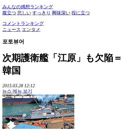
みんなの感想ランキング
腹立つ
悲しい
すっきり
興味深い
役に立つ
コメントランキング
ニュース
エンタメ
포토뷰어
次期護衛艦「江原」も欠陥＝
韓国
2015.03.28 12:12
뉴스 메뉴 보기