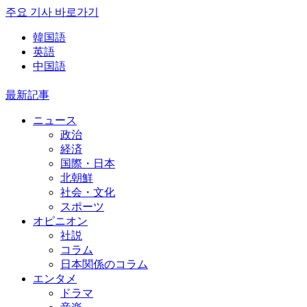
주요 기사 바로가기
韓国語
英語
中国語
最新記事
ニュース
政治
経済
国際・日本
北朝鮮
社会・文化
スポーツ
オピニオン
社説
コラム
日本関係のコラム
エンタメ
ドラマ