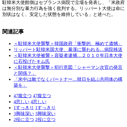
駐韓米大使館側はセブランス病院で立場を発表し、「米政府
は無分別な暴力行為を強く批判する。リッパート大使は命に
別状はなく、安定した状態を維持している」と述べた。
関連記事
＜駐韓米大使襲撃＞韓国政府「衝撃的、極めて遺憾」
リッパート駐韓米国大使、暴漢に襲われる…病院移送
＜駐韓米大使被襲＞容疑者逮捕…２０１０年日本大使
に石投げたキム氏
＜駐韓米大使襲撃＞犯行意図「シャーマン次官の発言
と関係？」
「米中は敵でなくパートナー…韓日を結ぶ共同体の構
築を」
47
腹立つ
47
腹立つ
4
悲しい
4
悲しい
1
すっきり
1
すっきり
3
興味深い
3
興味深い
2
役に立つ
2
役に立つ