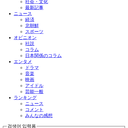
社会・文化
最新記事
ニュース
経済
北朝鮮
スポーツ
オピニオン
社説
コラム
日本関係のコラム
エンタメ
ドラマ
音楽
映画
アイドル
芸能一般
ランキング
ニュース
コメント
みんなの感想
검색어 입력폼