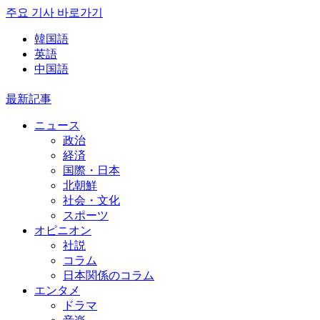
주요 기사 바로가기
韓国語
英語
中国語
最新記事
ニュース
政治
経済
国際・日本
北朝鮮
社会・文化
スポーツ
オピニオン
社説
コラム
日本関係のコラム
エンタメ
ドラマ