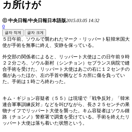
カ所けが
ⓒ 中央日報/中央日報日本語版
2015.03.05 14:32
0
글자 작게
글자 크게
５日午前、ソウルで襲われたマーク・リッパート駐韓米国大
使が手術を無事に終え、安静を保っている。
外交部の関係者によると、リッパート大使はこの日午前９時
２２分ごろ、ソウル新村（シンチョン）セブランス病院で縫
合手術を受けた。リッパート大使はあごの右に１２センチの
傷があったほか、左の手首や腕など５カ所に傷を負ってい
た。手術は１時ごろ終わった。
キム・ギジョン容疑者（５５）は現場で「戦争反対」「韓米
連合軍事訓練反対」などを叫びながら、長さ２５センチの果
物ナイフでリッパート大使を襲った。キム容疑者はソウル鍾
路（チョンノ）警察署で調査を受けている。手術を終えたリ
ッパート大使は落ち着いた状態という。