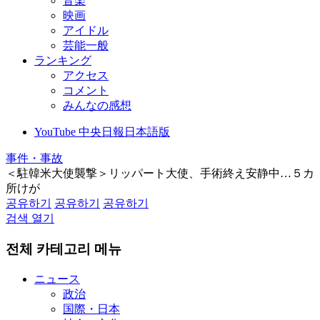
音楽
映画
アイドル
芸能一般
ランキング
アクセス
コメント
みんなの感想
YouTube 中央日報日本語版
事件・事故
＜駐韓米大使襲撃＞リッパート大使、手術終え安静中…５カ
所けが
공유하기
공유하기
공유하기
검색 열기
전체 카테고리 메뉴
ニュース
政治
国際・日本