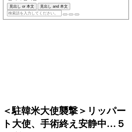
見出し or 本文
見出し and 本文
＜駐韓米大使襲撃＞リッパー
ト大使、手術終え安静中…５