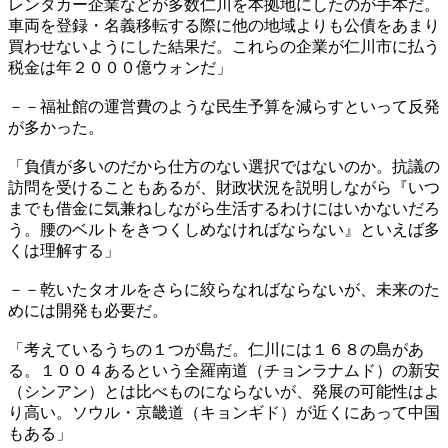
レンタカー企業などが多数仁川を本拠地にしたのが手本だ。
車両を登録・名義移転する際に他の地域よりも公債をあまり
買わせないようにした結果だ。これらの企業が仁川市に払う
税金は年２０００億ウォンだ」
－－福祉館の運営費のような民生予算を減らすといって反発
が多かった。
「負債が多いのだから仕方のない選択ではないのか。抗議の
訪問を受けることもあるが、財政状況を説明しながら『いつ
までも借金に気兼ねしながら生活するわけにはいかないだろ
う。腰のベルトをきつくしめなければならない』といえば多
くは理解する」
－－乾いたタオルをさらに絞らなればならないが、未来のた
めには開発も必要だ。
「考えているうちの１つが島だ。仁川には１６８の島があ
る。１００４あるという全羅南道（チョンラナムド）の新安
（シンアン）とは比べものにならないが、発展の可能性はよ
り高い。ソウル・京畿道（キョンギド）が近くにあって中国
もある」