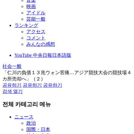
音楽
映画
アイドル
芸能一般
ランキング
アクセス
コメント
みんなの感想
YouTube 中央日報日本語版
社会一般
「仁川の負債１３兆ウォン苦痛…アジア競技大会の競技場４
カ所売却へ」（２）
공유하기
공유하기
공유하기
검색 열기
전체 카테고리 메뉴
ニュース
政治
国際・日本