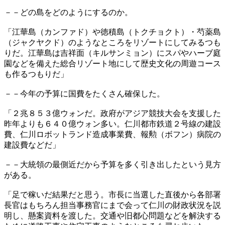
－－どの島をどのようにするのか。
「江華島（カンファド）や徳積島（トクチョクト）・芍薬島
（ジャクヤクド）のようなところをリゾートにしてみるつも
りだ。江華島は吉祥面（キルサンミョン）にスパやハーブ庭
園などを備えた総合リゾート地にして歴史文化の周遊コース
も作るつもりだ」
－－今年の予算に国費をたくさん確保した。
「２兆８５３億ウォンだ。政府がアジア競技大会を支援した
昨年よりも６４０億ウォン多い。仁川都市鉄道２号線の建設
費、仁川ロボットランド造成事業費、報勲（ボフン）病院の
建設費などだ」
－－大統領の最側近だから予算を多く引き出したという見方
がある。
「足で稼いだ結果だと思う。市長に当選した直後から各部署
長官はもちろん担当事務官にまで会って仁川の財政状況を説
明し、懸案資料を渡した。交通や旧都心問題などを解決する