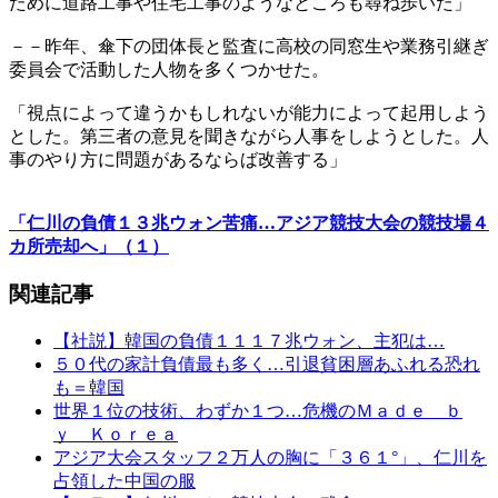
ために道路工事や住宅工事のようなところも尋ね歩いた」
－－昨年、傘下の団体長と監査に高校の同窓生や業務引継ぎ
委員会で活動した人物を多くつかせた。
「視点によって違うかもしれないが能力によって起用しよう
とした。第三者の意見を聞きながら人事をしようとした。人
事のやり方に問題があるならば改善する」
「仁川の負債１３兆ウォン苦痛…アジア競技大会の競技場４
カ所売却へ」（１）
関連記事
【社説】韓国の負債１１１７兆ウォン、主犯は…
５０代の家計負債最も多く…引退貧困層あふれる恐れ
も＝韓国
世界１位の技術、わずか１つ…危機のＭａｄｅ ｂ
ｙ Ｋｏｒｅａ
アジア大会スタッフ２万人の胸に「３６１°」、仁川を
占領した中国の服