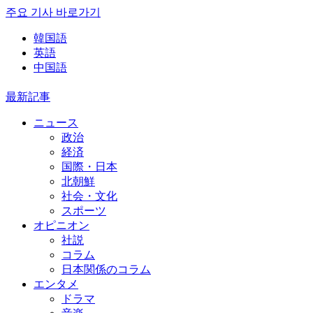
주요 기사 바로가기
韓国語
英語
中国語
最新記事
ニュース
政治
経済
国際・日本
北朝鮮
社会・文化
スポーツ
オピニオン
社説
コラム
日本関係のコラム
エンタメ
ドラマ