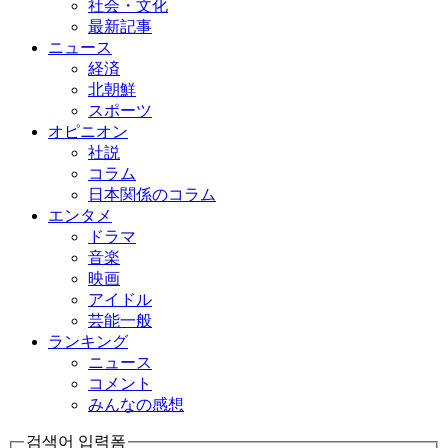
社会・文化
最新記事
ニュース
経済
北朝鮮
スポーツ
オピニオン
社説
コラム
日本関係のコラム
エンタメ
ドラマ
音楽
映画
アイドル
芸能一般
ランキング
ニュース
コメント
みんなの感想
검색어 입력폼