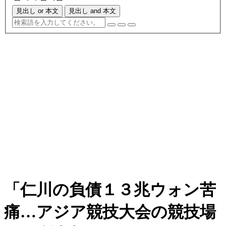
見出し or 本文
見出し and 本文
「仁川の負債１３兆ウォン苦
痛…アジア競技大会の競技場