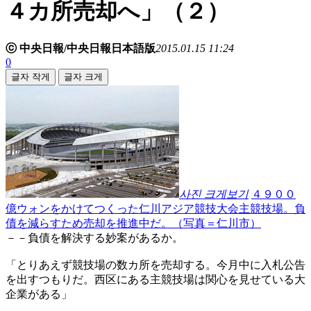
４カ所売却へ」（２）
ⓒ 中央日報/中央日報日本語版
2015.01.15 11:24
0
글자 작게
글자 크게
사진 크게보기
４９００
億ウォンをかけてつくった仁川アジア競技大会主競技場。負
債を減らすため売却を推進中だ。（写真＝仁川市）
－－負債を解決する妙案があるか。
「とりあえず競技場の数カ所を売却する。今月中に入札公告
を出すつもりだ。西区にある主競技場は関心を見せている大
企業がある」