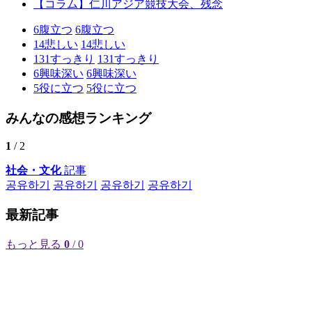
【コラム】仁川アジア競技大会、残念
6
腹立つ
6
腹立つ
14
悲しい
14
悲しい
131
すっきり
131
すっきり
6
興味深い
6
興味深い
5
役に立つ
5
役に立つ
みんなの感想ランキング
1
/ 2
社会・文化
記事
공유하기
공유하기
공유하기
공유하기
最新記事
もっと見る
0
/ 0