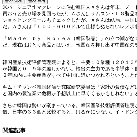
글자 작게
글자 크게
米バージニア州マクレーンに住む韓国人Ａさんは年末、ノー
買おうと売り場を見回ったが、Ａさんはサムスン・ＬＧ製品
ショッピングモールもチェックしたが、Ａさんは結局、中国
だ。Ａさんは「５００－６００ドルで仕様も劣らないレノボ
「Ｍａｄｅ ｂｙ Ｋｏｒｅａ（韓国製品）」の立つ瀬がな
だ。現在はおとり商品とはいえ、韓国産を押し出す中国産の
韓国産業技術評価管理院によると、主要１０業種（２０１３
が韓国と０．９年の差しかない。輸出の主力である半導体・
２年以内に主要産業がすべて中国に追いつかれるということ
キム・チャンベ韓国経済研究院研究委員は「家計の負債など
と国内の製造業の危機が予想以上に早くくるかもしれない」
さらに韓国は勢いが弱まっている。韓国産業技術評価管理院
個、日本の３３個と比較すると、はるかに少ない。イ・ドン
関連記事