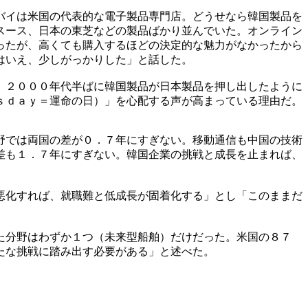
バイは米国の代表的な電子製品専門店。どうせなら韓国製品を
スース、日本の東芝などの製品ばかり並んでいた。オンライン
ったが、高くても購入するほどの決定的な魅力がなかったから
はいえ、少しがっかりした」と話した。
。２０００年代半ばに韓国製品が日本製品を押し出したように
ｓｄａｙ＝運命の日）」を心配する声が高まっている理由だ。
野では両国の差が０．７年にすぎない。移動通信も中国の技術
差も１．７年にすぎない。韓国企業の挑戦と成長を止まれば、
悪化すれば、就職難と低成長が固着化する」とし「このままだ
た分野はわずか１つ（未来型船舶）だけだった。米国の８７
たな挑戦に踏み出す必要がある」と述べた。