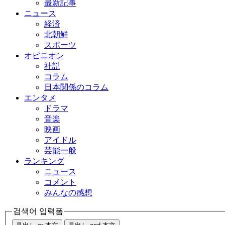
最新記事
ニュース
経済
北朝鮮
スポーツ
オピニオン
社説
コラム
日本関係のコラム
エンタメ
ドラマ
音楽
映画
アイドル
芸能一般
ランキング
ニュース
コメント
みんなの感想
검색어 입력폼