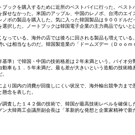
トブックを購入するために近所のベストバイに行った。ベスト
を探せなかった。米国のアップル、中国のレノボ、台湾のエイ
レノボの製品を購入した。気に入った韓国製品は９００ドルだ
を選択した。ノートブックは韓国電子企業の主力商品でないと
くなっている。海外の店では後ろに回される製品も増えている
勢いは相当なものだ。韓国製造業の「ドームズデー（Ｄｏｏｍ
年基準）で韓国・中国の技術格差は２年未満という。バイオ分
自動車も１．５年未満だ。最も差が大きいという造船の技術格
だ。
により国内の消費が回復しにくい状況で、海外輸出競争力まで
と懸念を表した。
が調査した１４２個の技術で、韓国が最高技術レベルを確保し
グン大韓商工会議所副会長は「革新的な発想と企業家精神で新