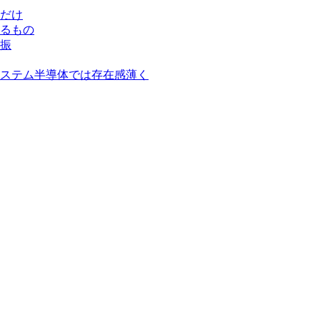
だけ
るもの
振
ステム半導体では存在感薄く