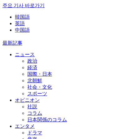
주요 기사 바로가기
韓国語
英語
中国語
最新記事
ニュース
政治
経済
国際・日本
北朝鮮
社会・文化
スポーツ
オピニオン
社説
コラム
日本関係のコラム
エンタメ
ドラマ