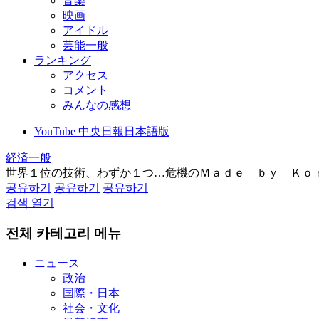
音楽
映画
アイドル
芸能一般
ランキング
アクセス
コメント
みんなの感想
YouTube 中央日報日本語版
経済一般
世界１位の技術、わずか１つ…危機のＭａｄｅ ｂｙ Ｋｏ
공유하기
공유하기
공유하기
검색 열기
전체 카테고리 메뉴
ニュース
政治
国際・日本
社会・文化