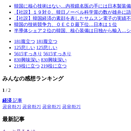
韓国に核心技術はない…内視鏡名医の手には日本製装備
【社説】１９対０、韓日ノーベル科学賞の数が雄弁に語
【社説】韓国経済の素顔を表したサムスン電子の実績不
韓国の技術競争力、ＯＥＣＤ最下位…日本は１位
半導体シェア２位の韓国、核心装備は日独から輸入…シ
181
腹立つ
181
腹立つ
125
悲しい
125
悲しい
5615
すっきり
5615
すっきり
830
興味深い
830
興味深い
219
役に立つ
219
役に立つ
みんなの感想ランキング
1
/ 2
経済
記事
공유하기
공유하기
공유하기
공유하기
最新記事