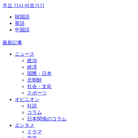
주요 기사 바로가기
韓国語
英語
中国語
最新記事
ニュース
政治
経済
国際・日本
北朝鮮
社会・文化
スポーツ
オピニオン
社説
コラム
日本関係のコラム
エンタメ
ドラマ