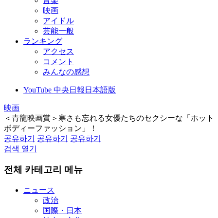
音楽
映画
アイドル
芸能一般
ランキング
アクセス
コメント
みんなの感想
YouTube 中央日報日本語版
映画
＜青龍映画賞＞寒さも忘れる女優たちのセクシーな「ホット
ボディーファッション」！
공유하기
공유하기
공유하기
검색 열기
전체 카테고리 메뉴
ニュース
政治
国際・日本