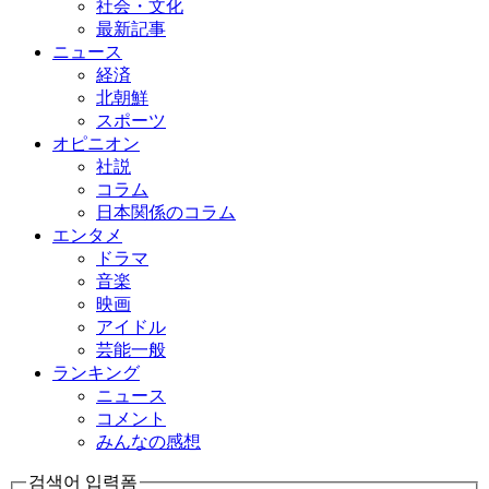
社会・文化
最新記事
ニュース
経済
北朝鮮
スポーツ
オピニオン
社説
コラム
日本関係のコラム
エンタメ
ドラマ
音楽
映画
アイドル
芸能一般
ランキング
ニュース
コメント
みんなの感想
검색어 입력폼