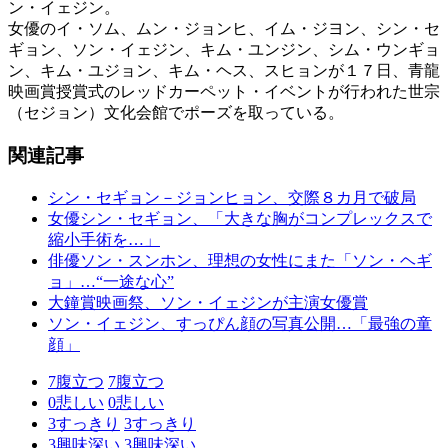
ン・イェジン。
女優のイ・ソム、ムン・ジョンヒ、イム・ジヨン、シン・セ
ギョン、ソン・イェジン、キム・ユンジン、シム・ウンギョ
ン、キム・ユジョン、キム・ヘス、スヒョンが１７日、青龍
映画賞授賞式のレッドカーペット・イベントが行われた世宗
（セジョン）文化会館でポーズを取っている。
関連記事
シン・セギョン－ジョンヒョン、交際８カ月で破局
女優シン・セギョン、「大きな胸がコンプレックスで
縮小手術を…」
俳優ソン・スンホン、理想の女性にまた「ソン・ヘギ
ョ」…“一途な心”
大鐘賞映画祭、ソン・イェジンが主演女優賞
ソン・イェジン、すっぴん顔の写真公開…「最強の童
顔」
7
腹立つ
7
腹立つ
0
悲しい
0
悲しい
3
すっきり
3
すっきり
3
興味深い
3
興味深い