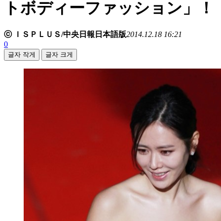
トボディーファッション」！
ⓒ ＩＳＰＬＵＳ/中央日報日本語版
2014.12.18 16:21
0
글자 작게
글자 크게