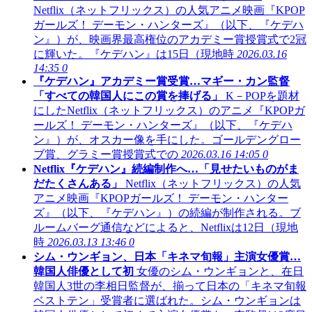
Netflix（ネットフリックス）の人気アニメ映画『KPOP
ガールズ！ デーモン・ハンターズ』（以下、『ケデハ
ン』）が、映画界最高権位のアカデミー賞授賞式で2冠
に輝いた。『ケデハン』は15日（現地時
2026.03.16
14:35
0
『ケデハン』アカデミー賞受賞…マギー・カン監督
「すべての韓国人にこの賞を捧げる」
K－POPを題材
にしたNetflix（ネットフリックス）のアニメ『KPOPガ
ールズ！ デーモン・ハンターズ』（以下、『ケデハ
ン』）が、オスカー像を手にした。ゴールデングロー
ブ賞、グラミー賞授賞式での
2026.03.16 14:05
0
Netflix『ケデハン』続編制作へ…「見せたいものがま
だたくさんある」
Netflix（ネットフリックス）の人気
アニメ映画『KPOPガールズ！ デーモン・ハンター
ズ』（以下、『ケデハン』）の続編が制作される。ブ
ルームバーグ通信などによると、Netflixは12日（現地
時
2026.03.13 13:46
0
シム・ウンギョン、日本「キネマ旬報」主演女優賞…
韓国人俳優として初
女優のシム・ウンギョンと、在日
韓国人3世の李相日監督が、揃って日本の「キネマ旬報
ベストテン」受賞者に選ばれた。シム・ウンギョンは