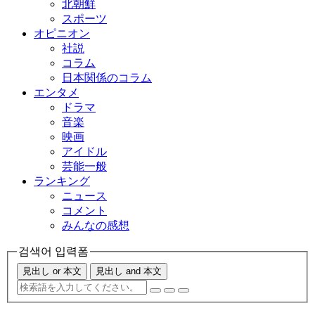
北朝鮮
スポーツ
オピニオン
社説
コラム
日本関係のコラム
エンタメ
ドラマ
音楽
映画
アイドル
芸能一般
ランキング
ニュース
コメント
みんなの感想
검색어 입력폼
見出し or 本文
見出し and 本文