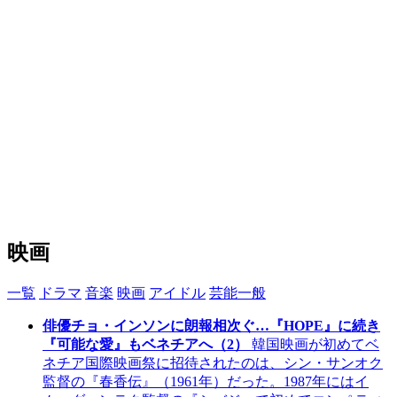
映画
一覧
ドラマ
音楽
映画
アイドル
芸能一般
俳優チョ・インソンに朗報相次ぐ…『HOPE』に続き
『可能な愛』もベネチアへ（2）
韓国映画が初めてベ
ネチア国際映画祭に招待されたのは、シン・サンオク
監督の『春香伝』（1961年）だった。1987年にはイ