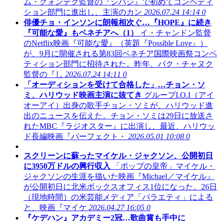
ム・グォンテク監督の『シバジ』で初めてコンペティ
ション部門に進出し、主演のカン
2026.07.24 14:14
0
俳優チョ・インソンに朗報相次ぐ…『HOPE』に続き
『可能な愛』もベネチアへ（1）
イ・チャンドン監督
のNetflix映画『可能な愛』（英題『Possible Love』）
が、9月に開催される第83回ベネチア国際映画祭コンペ
ティション部門に招待された。昨年、パク・チャヌク
監督の『し
2026.07.24 14:11
0
「オーディションを受けて合格した」…チョン・ソ
ミ、ハリウッド映画主演に抜てき
グループI.O.I（アイ
オーアイ）出身の歌手チョン・ソミが、ハリウッド進
出のニュースを伝えた。チョン・ソミは29日に放送さ
れたMBC『ラジオスター』に出演し、最近、ハリウッ
ド長編映画『パーフェクト・
2026.05.01 10:08
0
スクリーンに蘇ったマイケル・ジャクソン、公開初日
に3950万ドルの興行収入
「ポップの皇帝」マイケル・
ジャクソンの生涯を描いた映画『Michael／マイケル』
が公開初日に北米ボックスオフィス1位になった。26日
（現地時間）の米芸能メディア「バラエティ」による
と、映画『マイケ
2026.04.27 16:05
0
『ケデハン』アカデミー2冠…歌曲賞も手中に