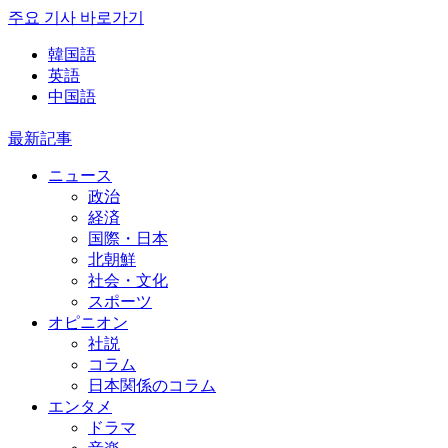
주요 기사 바로가기
韓国語
英語
中国語
最新記事
ニュース
政治
経済
国際・日本
北朝鮮
社会・文化
スポーツ
オピニオン
社説
コラム
日本関係のコラム
エンタメ
ドラマ