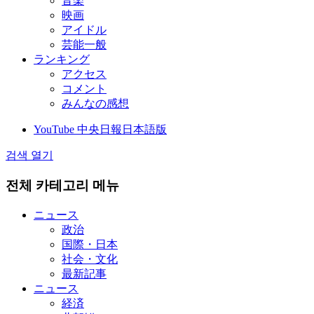
音楽
映画
アイドル
芸能一般
ランキング
アクセス
コメント
みんなの感想
YouTube 中央日報日本語版
검색 열기
전체 카테고리 메뉴
ニュース
政治
国際・日本
社会・文化
最新記事
ニュース
経済