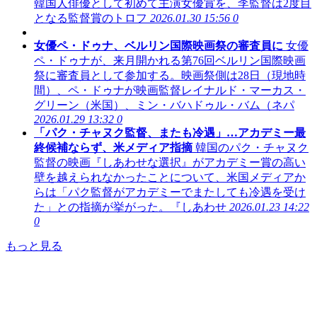
韓国人俳優として初めて主演女優賞を、李監督は2度目
となる監督賞のトロフ
2026.01.30 15:56
0
女優ペ・ドゥナ、ベルリン国際映画祭の審査員に
女優
ペ・ドゥナが、来月開かれる第76回ベルリン国際映画
祭に審査員として参加する。映画祭側は28日（現地時
間）、ペ・ドゥナが映画監督レイナルド・マーカス・
グリーン（米国）、ミン・バハドゥル・バム（ネパ
2026.01.29 13:32
0
「パク・チャヌク監督、またも冷遇」…アカデミー最
終候補ならず、米メディア指摘
韓国のパク・チャヌク
監督の映画『しあわせな選択』がアカデミー賞の高い
壁を越えられなかったことについて、米国メディアか
らは「パク監督がアカデミーでまたしても冷遇を受け
た」との指摘が挙がった。『しあわせ
2026.01.23 14:22
0
もっと見る