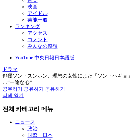
音楽
映画
アイドル
芸能一般
ランキング
アクセス
コメント
みんなの感想
YouTube 中央日報日本語版
ドラマ
俳優ソン・スンホン、理想の女性にまた「ソン・ヘギョ」
…“一途な心”
공유하기
공유하기
공유하기
검색 열기
전체 카테고리 메뉴
ニュース
政治
国際・日本