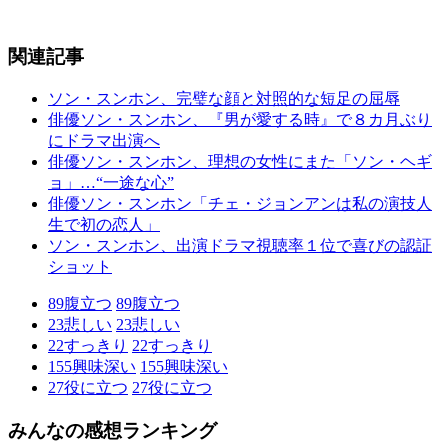
関連記事
ソン・スンホン、完璧な顔と対照的な短足の屈辱
俳優ソン・スンホン、『男が愛する時』で８カ月ぶり
にドラマ出演へ
俳優ソン・スンホン、理想の女性にまた「ソン・ヘギ
ョ」…“一途な心”
俳優ソン・スンホン「チェ・ジョンアンは私の演技人
生で初の恋人」
ソン・スンホン、出演ドラマ視聴率１位で喜びの認証
ショット
89
腹立つ
89
腹立つ
23
悲しい
23
悲しい
22
すっきり
22
すっきり
155
興味深い
155
興味深い
27
役に立つ
27
役に立つ
みんなの感想ランキング