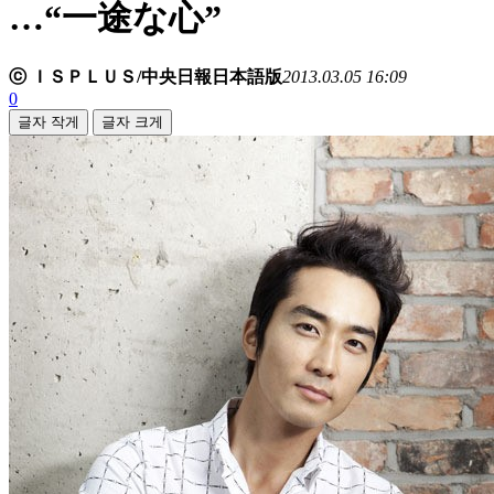
…“一途な心”
ⓒ ＩＳＰＬＵＳ/中央日報日本語版
2013.03.05 16:09
0
글자 작게
글자 크게