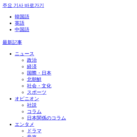
주요 기사 바로가기
韓国語
英語
中国語
最新記事
ニュース
政治
経済
国際・日本
北朝鮮
社会・文化
スポーツ
オピニオン
社説
コラム
日本関係のコラム
エンタメ
ドラマ