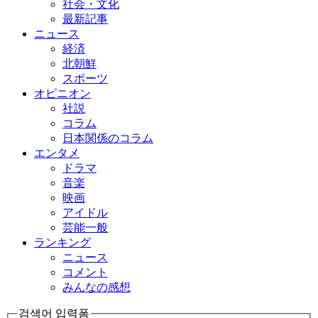
社会・文化
最新記事
ニュース
経済
北朝鮮
スポーツ
オピニオン
社説
コラム
日本関係のコラム
エンタメ
ドラマ
音楽
映画
アイドル
芸能一般
ランキング
ニュース
コメント
みんなの感想
검색어 입력폼