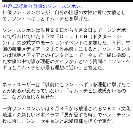
사진 크게보기
俳優のソン・スンホン。
俳優ソン・スンホンが、自分の理想の女性に近い女優とし
て、ソン・ヘギョとキム・テヒを挙げた。
ソン・スンホンは先月２８日から今月２日まで、シンガポー
ルで行われていたドラマ『Ｄｒ．ＪＩＮ（ドクター・ジ
ン）』の公式プロモーションイベントに参加した。５日、中
国の芸能メディア「２１ＣＮ娯楽」によると、ソン・スンホ
ンは現地メディアとのインタビューで「今まで一緒に撮影し
た女優の中で誰が理想のタイプか」という質問に「ソン・ヘ
ギョとキム・テヒが最も理想に近い」と答えた。
ネットユーザーは「以前にもソン・ヘギョを理想に挙げたこ
とがあるが変わっていない」「キム・テヒは彼氏がいるの
に」などの反応を見せた。
一方ソン・スンホンは４月３日から放送されるＭＢＣ（文化
放送）の新しい水木ドラマ『男が愛する時』でハン・テソン
役に扮し、シン・セギョンと恋愛模様を描く予定だ。