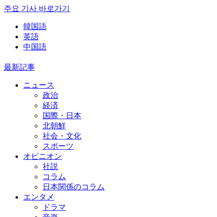
주요 기사 바로가기
韓国語
英語
中国語
最新記事
ニュース
政治
経済
国際・日本
北朝鮮
社会・文化
スポーツ
オピニオン
社説
コラム
日本関係のコラム
エンタメ
ドラマ