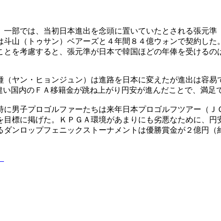
。一部では、当初日本進出を念頭に置いていたとされる張元準
は斗山（トゥサン）ベアーズと４年間８４億ウォンで契約した
ことを考慮すると、張元準が日本で韓国ほどの年俸を受けるの
種（ヤン・ヒョンジュン）は進路を日本に変えたが進出は容易
は違い国内のＦＡ移籍金が跳ね上がり円安が進んだことで、満足
特に男子プロゴルファーたちは来年日本プロゴルフツアー（Ｊ
を目標に掲げた。ＫＰＧＡ環境があまりにも劣悪なために、円
るダンロップフェニックストーナメントは優勝賞金が２億円（
）