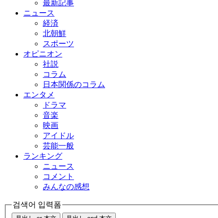
最新記事
ニュース
経済
北朝鮮
スポーツ
オピニオン
社説
コラム
日本関係のコラム
エンタメ
ドラマ
音楽
映画
アイドル
芸能一般
ランキング
ニュース
コメント
みんなの感想
검색어 입력폼