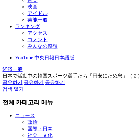
音楽
映画
アイドル
芸能一般
ランキング
アクセス
コメント
みんなの感想
YouTube 中央日報日本語版
経済一般
日本で活動中の韓国スポーツ選手たち「円安にため息」（２
공유하기
공유하기
공유하기
검색 열기
전체 카테고리 메뉴
ニュース
政治
国際・日本
社会・文化