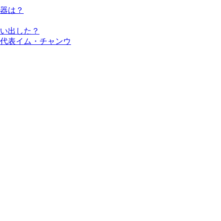
器は？
い出した？
代表イム・チャンウ