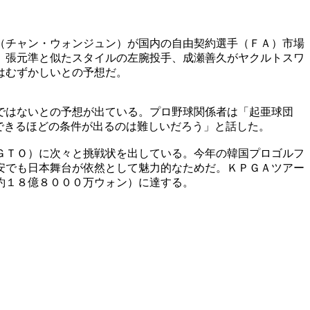
（チャン・ウォンジュン）が国内の自由契約選手（ＦＡ）市場
。張元準と似たスタイルの左腕投手、成瀬善久がヤクルトスワ
はむずかしいとの予想だ。
ではないとの予想が出ている。プロ野球関係者は「起亜球団
できるほどの条件が出るのは難しいだろう」と話した。
ＧＴＯ）に次々と挑戦状を出している。今年の韓国プロゴルフ
安でも日本舞台が依然として魅力的なためだ。ＫＰＧＡツアー
約１８億８０００万ウォン）に達する。