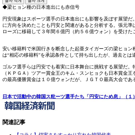
글자 작게
글자 크게
◆梁ヒョン種の日本進出にも赤信号
円安現象はスポーツ選手の日本進出にも影響を及ぼす展望だ
に方向を決めたことも円安と関連があると分析する。張元準
ローズに移籍して３年間６億円（約５６億ウォン）を受けた
安い移籍料で米国行きを断念した起亜タイガーズの梁ヒョン
は“相応の移籍料”を承認条件として持ち出したが、過去と
ゴルフ選手らは円安でも着実に日本舞台に挑戦する展望だ。
（ＫＰＧＡ）ツアー賞金王のキム・スンヒョクも日本賞金王
の最高優勝賞金は１０億ウォンだが、ＪＧＴＯ最高大会であ
日本で活動中の韓国ス粃ーツ選手たち「円安にため息」（１
関連記事
【コラム】切実さをすっかり忘れた韓国代表