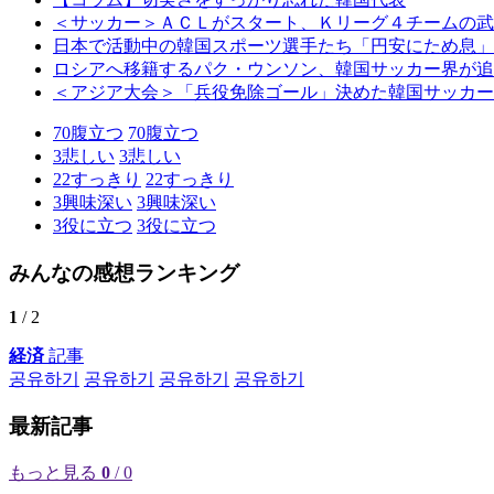
＜サッカー＞ＡＣＬがスタート、Ｋリーグ４チームの武
日本で活動中の韓国スポーツ選手たち「円安にため息」
ロシアへ移籍するパク・ウンソン、韓国サッカー界が追
＜アジア大会＞「兵役免除ゴール」決めた韓国サッカー
70
腹立つ
70
腹立つ
3
悲しい
3
悲しい
22
すっきり
22
すっきり
3
興味深い
3
興味深い
3
役に立つ
3
役に立つ
みんなの感想ランキング
1
/ 2
経済
記事
공유하기
공유하기
공유하기
공유하기
最新記事
もっと見る
0
/ 0