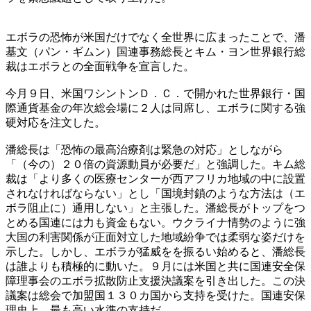
エボラの恐怖が米国だけでなく全世界に広まったことで、潘
基文（パン・ギムン）国連事務総長とキム・ヨン世界銀行総
裁はエボラとの全面戦争を宣言した。
今月９日、米国ワシントンＤ．Ｃ．で開かれた世界銀行・国
際通貨基金の年次総会場に２人は同席し、エボラに関する強
硬対応を注文した。
潘総長は「恐怖の最高治療剤は緊急の対応」としながら
「（今の）２０倍の資源動員が必要だ」と強調した。キム総
裁は「より多くの医療センターが西アフリカ地域の中に設置
されなければならない」とし「国境封鎖のような方法は（エ
ボラ阻止に）通用しない」と主張した。潘総長がトップをつ
とめる国連には力も資金もない。ウクライナ情勢のように強
大国の利害関係が正面対立した地域紛争では柔弱な姿だけを
示した。しかし、エボラが猛威をを振るい始めると、潘総長
は誰よりも積極的に動いた。９月には米国と共に国連安全保
障理事会のエボラ拡散防止支援決議案を引き出した。この決
議案は総会で加盟国１３０カ国から支持を受けた。国連安保
理史上、最も高い水準の支持だ。