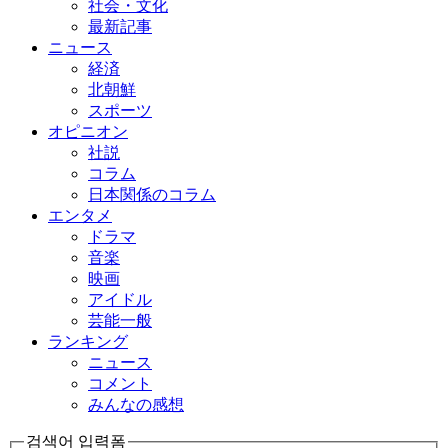
社会・文化
最新記事
ニュース
経済
北朝鮮
スポーツ
オピニオン
社説
コラム
日本関係のコラム
エンタメ
ドラマ
音楽
映画
アイドル
芸能一般
ランキング
ニュース
コメント
みんなの感想
검색어 입력폼