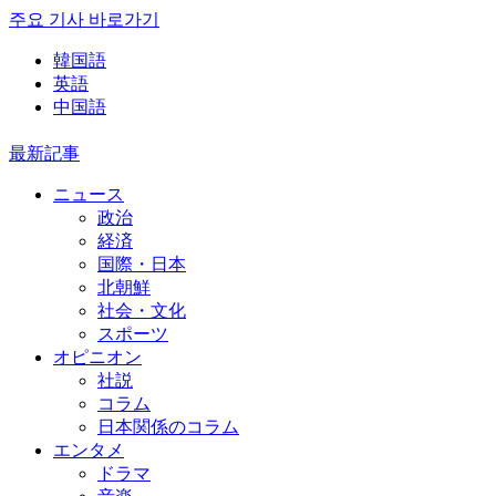
주요 기사 바로가기
韓国語
英語
中国語
最新記事
ニュース
政治
経済
国際・日本
北朝鮮
社会・文化
スポーツ
オピニオン
社説
コラム
日本関係のコラム
エンタメ
ドラマ