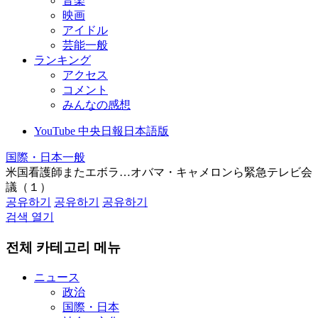
音楽
映画
アイドル
芸能一般
ランキング
アクセス
コメント
みんなの感想
YouTube 中央日報日本語版
国際・日本一般
米国看護師またエボラ…オバマ・キャメロンら緊急テレビ会
議（１）
공유하기
공유하기
공유하기
검색 열기
전체 카테고리 메뉴
ニュース
政治
国際・日本