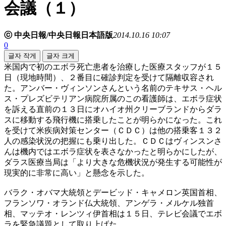
会議（１）
ⓒ 中央日報/中央日報日本語版
2014.10.16 10:07
0
글자 작게
글자 크게
米国内で初のエボラ死亡患者を治療した医療スタッフが１５
日（現地時間）、２番目に確診判定を受けて隔離収容され
た。アンバー・ヴィンソンさんという名前のテキサス・ヘル
ス・プレズビテリアン病院所属のこの看護師は、エボラ症状
を訴える直前の１３日にオハイオ州クリーブランドからダラ
スに移動する飛行機に搭乗したことが明らかになった。これ
を受けて米疾病対策センター（ＣＤＣ）は他の搭乗客１３２
人の感染状況の把握にも乗り出した。ＣＤＣはヴィンスンさ
んは機内ではエボラ症状を表さなかったと明らかにしたが、
ダラス医療当局は「より大きな危機状況が発生する可能性が
現実的に非常に高い」と懸念を示した。
バラク・オバマ大統領とデービッド・キャメロン英国首相、
フランソワ・オランド仏大統領、アンゲラ・メルケル独首
相、マッテオ・レンツィ伊首相は１５日、テレビ会議でエボ
ラを緊急議題として取り上げた。