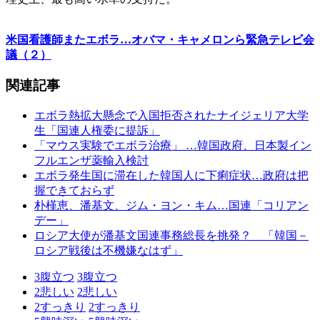
米国看護師またエボラ…オバマ・キャメロンら緊急テレビ会
議（２）
関連記事
エボラ熱拡大懸念で入国拒否されたナイジェリア大学
生「国連人権委に提訴」
「マウス実験でエボラ治療」 …韓国政府、日本製イン
フルエンザ薬輸入検討
エボラ発生国に滞在した韓国人に下痢症状…政府は把
握できておらず
朴槿恵、潘基文、ジム・ヨン・キム…国連「コリアン
デー」
ロシア大使が潘基文国連事務総長を挑発？ 「韓国－
ロシア戦後は不機嫌なはず」
3
腹立つ
3
腹立つ
2
悲しい
2
悲しい
2
すっきり
2
すっきり