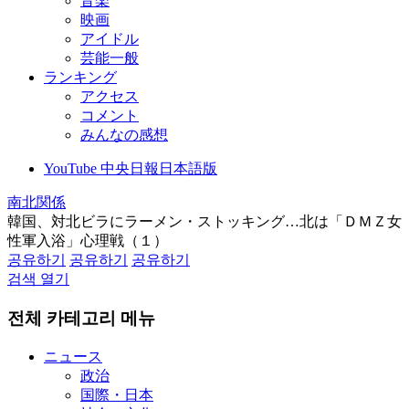
音楽
映画
アイドル
芸能一般
ランキング
アクセス
コメント
みんなの感想
YouTube 中央日報日本語版
南北関係
韓国、対北ビラにラーメン・ストッキング…北は「ＤＭＺ女
性軍入浴」心理戦（１）
공유하기
공유하기
공유하기
검색 열기
전체 카테고리 메뉴
ニュース
政治
国際・日本