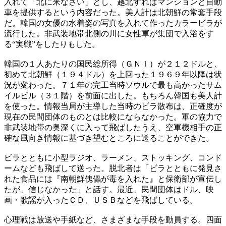
入れて「北に来なさい」とし、越北すればマンションと自動
車を提供するという内容だった。美人計は北朝鮮の常套手段
だ。韓国の女優の水着姿の写真を入れて作ったカラービラが
流行した。非武装地帯北側の川に女性軍が集団で入浴をす
る“実戦”をしたりもした。
韓国の１人あたりの国民総所得（ＧＮＩ）が２１２ドルと、
初めて北朝鮮（１９４ドル）を上回った１９６９年以降は状
況が変わった。７１年の完工当時ソウルで最も高かったサム
イルビル（３１階）を前面に出した。もちろん韓国も美人計
を使った。情報当局が主導した当時のビラ散布は、正確度が
現在の民間団体のものとは比較にならなかった。軍の協力で
非武装地帯の奥深くに入って飛ばしたうえ、空軍機相手の正
確な風向き情報に基づき望むところに送ることができた。
ビラとともに小型ラジオ、ラーメン、ストッキング、コンド
ームなども飛ばして送った。脱北者は「ビラとともに発見さ
れた食品には『南朝鮮傀儡が毒を入れた』と保衛部が宣伝し
たが、信じなかった」と話す。最近、民間団体はドル、映
画・歌謡が入ったＣＤ、ＵＳＢなどを飛ばしている。
心理戦は放送や手紙など、さまざまな手段を動員する。四面