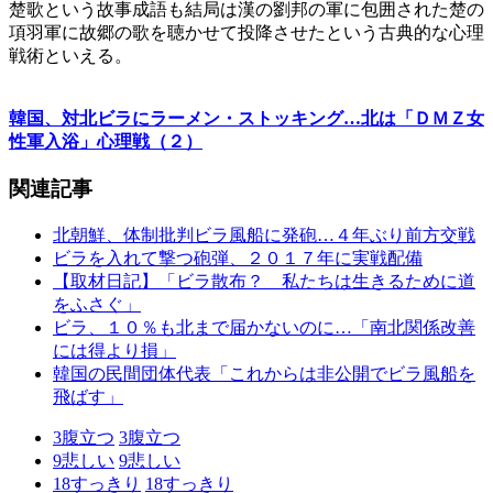
楚歌という故事成語も結局は漢の劉邦の軍に包囲された楚の
項羽軍に故郷の歌を聴かせて投降させたという古典的な心理
戦術といえる。
韓国、対北ビラにラーメン・ストッキング…北は「ＤＭＺ女
性軍入浴」心理戦（２）
関連記事
北朝鮮、体制批判ビラ風船に発砲…４年ぶり前方交戦
ビラを入れて撃つ砲弾、２０１７年に実戦配備
【取材日記】「ビラ散布？ 私たちは生きるために道
をふさぐ」
ビラ、１０％も北まで届かないのに…「南北関係改善
には得より損」
韓国の民間団体代表「これからは非公開でビラ風船を
飛ばす」
3
腹立つ
3
腹立つ
9
悲しい
9
悲しい
18
すっきり
18
すっきり