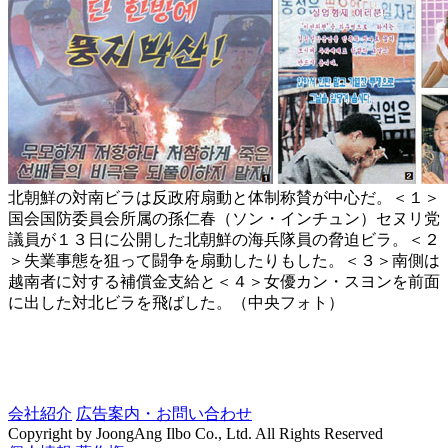
北朝鮮の対南ビラは反政府扇動と体制称賛が中心だ。＜１＞
国会国防委員会所属の孫仁春（ソン・インチュン）セヌリ党
議員が１３日に公開した北朝鮮の海兵隊員の脅迫ビラ。＜２
＞失業事態を狙って闘争を扇動したりもした。＜３＞南側は
越南者に対する補償金支給と＜４＞女優カン・スヨンを前面
に出した対北ビラを飛ばした。（中央フォト）
会社紹介
広告案内・お問い合わせ
Copyright by JoongAng Ilbo Co., Ltd. All Rights Reserved