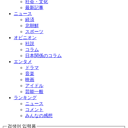
社会・文化
最新記事
ニュース
経済
北朝鮮
スポーツ
オピニオン
社説
コラム
日本関係のコラム
エンタメ
ドラマ
音楽
映画
アイドル
芸能一般
ランキング
ニュース
コメント
みんなの感想
검색어 입력폼