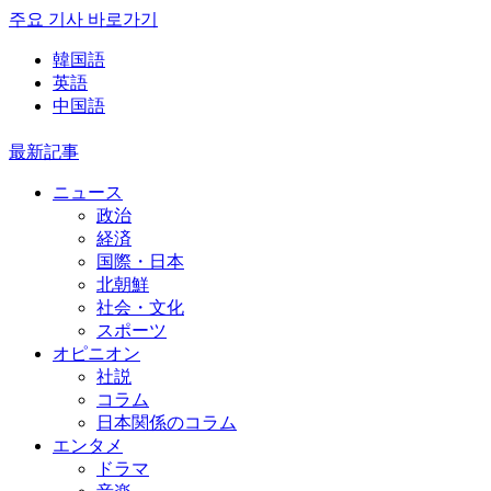
주요 기사 바로가기
韓国語
英語
中国語
最新記事
ニュース
政治
経済
国際・日本
北朝鮮
社会・文化
スポーツ
オピニオン
社説
コラム
日本関係のコラム
エンタメ
ドラマ