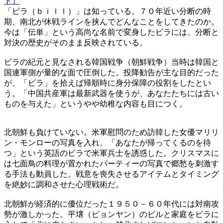
ト）
「ビラ（ｂｉｌｌ）」は知っている。７０年近い分断の時
期、南北が休戦ラインを挟んでどんなことをしてきたのか。
今は「伝単」という高尚な名前で変身したビラには、分断と
対決の歴史がそのまま反映されている。
ビラの紀元と見なされる韓国戦争（朝鮮戦争）当時は韓国と
国連軍側が量的な面で圧倒した。投降勧告が主な目的だった
が、「ビラ」を拾えば帰順時に身分保障の役割をしたとい
う。「中国共産軍は最新武器を使うが、あなたたちには古い
ものを与えた」というやや幼稚な内容も目につく。
北朝鮮も負けていない。米軍慰問のため訪韓した女優マリリ
ン・モンローの写真を入れ、「あなたが帰ってくるのを待
つ」という英語のビラで米軍兵士を誘惑した。クリスマスに
は七面鳥の料理が置かれたパーティーの写真で郷愁を刺激す
る手法も動員した。戦意を喪失させるアイテムとタイミング
を絶妙に調和させた心理戦術だ。
北朝鮮が経済的に優位だった１９５０－６０年代には対南攻
勢が激しかった。平壌（ピョンヤン）のビルと家庭をビラに