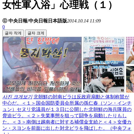
女性軍入浴」心理戦（１）
ⓒ 中央日報/中央日報日本語版
2014.10.14 11:09
0
글자 작게
글자 크게
사진 크게보기
北朝鮮の対南ビラは反政府扇動と体制称賛が
中心だ。＜１＞国会国防委員会所属の孫仁春（ソン・インチ
ュン）セヌリ党議員が１３日に公開した北朝鮮の海兵隊員の
脅迫ビラ。＜２＞失業事態を狙って闘争を扇動したりもし
た。＜３＞南側は越南者に対する補償金支給と＜４＞女優カ
ン・スヨンを前面に出した対北ビラを飛ばした。（中央フォ