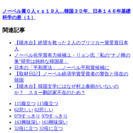
ノーベル賞０人ｖｓ１９人…韓国３０年、日本１４６年基礎
科学の差（１）
関連記事
【噴水台】絶望を救った２人のプリツカー賞受賞日本
人
ノーベル化学賞有力候補ユ・リョン氏「私の“ナノ蜂の
巣”研究は純粋な韓国産」
日本の「平和憲法」…ノーベル平和賞候補に
【取材日記】ノーベル経済学賞受賞者の警告と現在の
韓国
【噴水台】韓国文学にはなぜ村上春樹がいないの
か？ スター翻訳家不在のため？
115
腹立つ
115
腹立つ
62
悲しい
62
悲しい
979
すっきり
979
すっきり
163
興味深い
163
興味深い
32
役に立つ
32
役に立つ