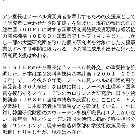
アン室長はノーベル賞受賞者を輩出するための支援策として
「研究者に合わせた長期支援」を挙げた。現在の韓国の国民
総生産（ＧＤＰ）に対する国家研究開発費投資額率は経済協
力開発機構（ＯＥＣＤ）加盟国でトップ（４．４％）。しか
し一部の大型研究団を除いた個人研究者を対象にした支援事
業はすべて３年間に限られる。その間に成果を出せなければ
研究費支援は終わる。
ＫＩＳＴＥＰのチャ室長は「ノーベル賞外交」の重要性を強
調した。日本は第２次科学技術基本計画（２００１－２００
５年）で、「今後５０年間、ノーベル賞レベルの国際的科学
賞受賞者３０人輩出」を目標に掲げ、ノーベル生理学・医学
賞を授与するスウェーデンのカロリンスカ研究所に日本学術
振興会（ＪＰＳＰ）連絡事務所を設置した。ここに４、５人
が常駐し、日本研究者招請講演などを斡旋している。これに
対し韓国研究財団のスウェーデン事務所職員は１人しかいな
い。数年前、駐スウェーデン韓国大使館に初めて科学担当公
使（ユン・ホンジュ現未来創造科学部科学技術政策局長）を
派遣したりもしたが、現在は不在だ。