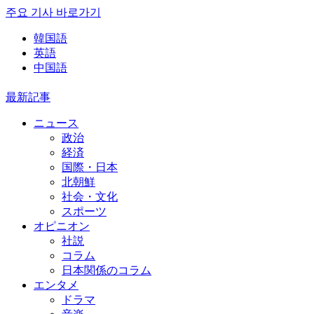
주요 기사 바로가기
韓国語
英語
中国語
最新記事
ニュース
政治
経済
国際・日本
北朝鮮
社会・文化
スポーツ
オピニオン
社説
コラム
日本関係のコラム
エンタメ
ドラマ