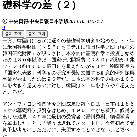
礎科学の差（２）
ⓒ 中央日報/中央日報日本語版
2014.10.10 07:57
0
글자 작게
글자 크게
一方、韓国ははるかに遅くの基礎科学研究を始めた。７７年
に米国科学財団（ＮＳＦ）をモデルに韓国科学財団（現在の
韓国研究財団）が設立され、本格的に基礎科学に投資し始め
たのは８０年以降だ。国家研究開発費（Ｒ＆Ｄ）総額が１兆
ウォン（約１０００億円）を超えたのが９３年、劉龍団長ら
「国家代表級」科学者の研究を長期支援する創意的研究振興
事業が始まったのは９６年だ。日本の基礎科学の根が１００
年を大きく超えるのに対し、韓国は３０年をようやく超えた
ところだ。
アン・ファヨン韓国研究財団成果拡散室長は「日本は１８６
８年の基礎科学投資をはじめ、１９０１年から着実に候補を
出した結果、４９年に最初の受賞者（湯川秀樹、物理学賞）
を輩出した」とし「我々は遅れてスタートし、今年初めて受
賞予想者を出しただけに、失望することではない」と述べ
た。