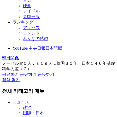
音楽
映画
アイドル
芸能一般
ランキング
アクセス
コメント
みんなの感想
YouTube 中央日報日本語版
韓日関係
ノーベル賞０人ｖｓ１９人…韓国３０年、日本１４６年基礎
科学の差（２）
공유하기
공유하기
공유하기
검색 열기
전체 카테고리 메뉴
ニュース
政治
国際・日本