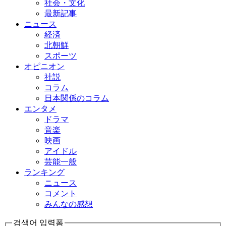
社会・文化
最新記事
ニュース
経済
北朝鮮
スポーツ
オピニオン
社説
コラム
日本関係のコラム
エンタメ
ドラマ
音楽
映画
アイドル
芸能一般
ランキング
ニュース
コメント
みんなの感想
검색어 입력폼