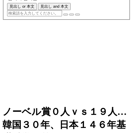
見出し or 本文
見出し and 本文
ノーベル賞０人ｖｓ１９人…
韓国３０年、日本１４６年基