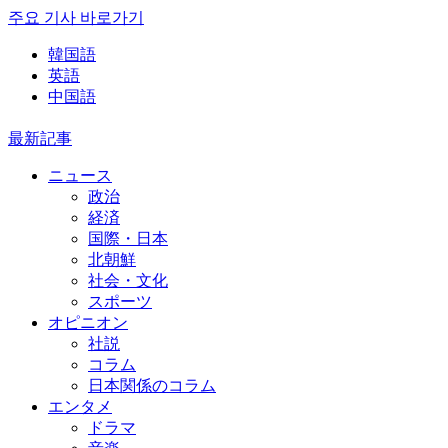
주요 기사 바로가기
韓国語
英語
中国語
最新記事
ニュース
政治
経済
国際・日本
北朝鮮
社会・文化
スポーツ
オピニオン
社説
コラム
日本関係のコラム
エンタメ
ドラマ