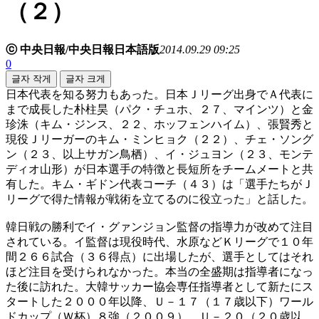
（２）
ⓒ 中央日報/中央日報日本語版
2014.09.29 09:25
0
글자 작게
글자 크게
日本代表を知る努力もあった。日本Ｊリーグ出身でＡ代表に
まで成長した朴柱昊（パク・チュホ、２７、マインツ）と金
珍洙（キム・ジンス、２２、ホッフェンハイム）、張賢秀と
現役Ｊリーガーのキム・ミンヒョク（２２）、チェ・ソング
ン（２３、以上サガン鳥栖）、イ・ジュヨン（２３、モンテ
ディオ山形）が日本選手の特徴と長短所をチームメートと共
有した。キム・ギドン代表コーチ（４３）は「選手たちがＪ
リーグで得た情報が戦術を立てるのに役立った」と話した。
韓日戦の勝利でイ・グァンジョン監督の指導力が改めて注目
されている。イ監督は現役時代、水原などＫリーグで１０年
間２６６試合（３６得点）に出場したが、選手としてはそれ
ほど注目を受けられなかった。本当の全盛期は指導者になっ
た後に訪れた。大韓サッカー協会専任指導者として新たにス
タートした２０００年以降、Ｕ－１７（１７歳以下）ワール
ドカップ（Ｗ杯）８強（２００９）、Ｕ－２０（２０歳以