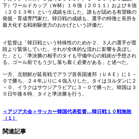
下）ワールドカップ（Ｗ杯）１６強（２０１１）および８強
（２０１３年）という成績を出した。誰もが認める有望株の
発掘・育成専門家だ。韓日戦の成績も、選手の特徴と長所を
最大化する戦術駆使力のおかげという評価だ。
イ監督は「韓日戦という特殊性のためか２、３人の選手が普
段より緊張していた。それが全体的な流れに影響を及ぼし
た」とし「準決勝の相手のタイも守備中心の戦術が予想され
る。ゴール前でもう少し落ち着く必要がある」と述べた。
一方、北朝鮮が延長戦でアラブ首長国連邦（ＵＡＥ）に１－
０で勝ち、２４年ぶりに４強入りした。タイはヨルダンに２
－０、イラクはサウジアラビアに３－０で勝った。韓国は３
０日午後８時、タイと準決勝を行う。
＜アジア大会＞サッカー韓国代表監督…韓日戦１０戦無敗
（１）
関連記事