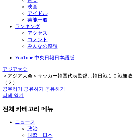
音楽
映画
アイドル
芸能一般
ランキング
アクセス
コメント
みんなの感想
YouTube 中央日報日本語版
アジア大会
＜アジア大会＞サッカー韓国代表監督…韓日戦１０戦無敗
（２）
공유하기
공유하기
공유하기
검색 열기
전체 카테고리 메뉴
ニュース
政治
国際・日本