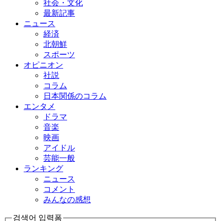
社会・文化
最新記事
ニュース
経済
北朝鮮
スポーツ
オピニオン
社説
コラム
日本関係のコラム
エンタメ
ドラマ
音楽
映画
アイドル
芸能一般
ランキング
ニュース
コメント
みんなの感想
검색어 입력폼