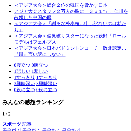
＜アジア大会＞総合２位の韓国を脅かす日本
アジア大会スタッフ２万人の胸に「３６１°」、仁川を
占領した中国の服
＜アジア大会＞「謝るな朴泰桓…申し訳ないのは私た
ち」
＜アジア大会＞偏見破りスターになった萩野「ロール
モデルはフェルプス」
＜アジア大会＞日本バドミントンコーチ「敗北認定…
『風』言い訳にしない」
8
腹立つ
8
腹立つ
1
悲しい
1
悲しい
1
すっきり
1
すっきり
3
興味深い
3
興味深い
0
役に立つ
0
役に立つ
みんなの感想ランキング
1
/ 2
スポーツ
記事
공유하기
공유하기
공유하기
공유하기