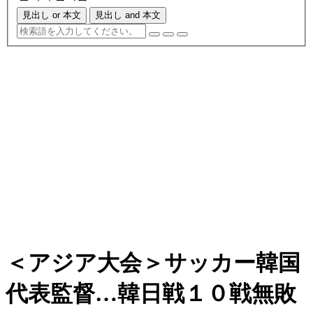
見出し or 本文
見出し and 本文
＜アジア大会＞サッカー韓国
代表監督…韓日戦１０戦無敗