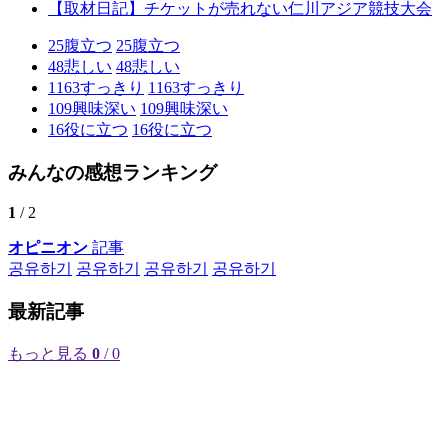
【取材日記】チケットが売れない仁川アジア競技大会
25
腹立つ
25
腹立つ
48
悲しい
48
悲しい
1163
すっきり
1163
すっきり
109
興味深い
109
興味深い
16
役に立つ
16
役に立つ
みんなの感想ランキング
1
/ 2
オピニオン
記事
공유하기
공유하기
공유하기
공유하기
最新記事
もっと見る
0
/ 0