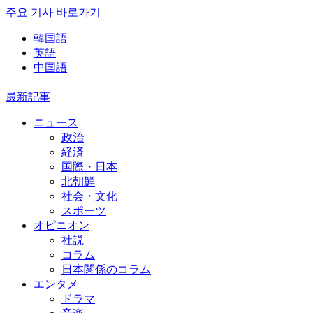
주요 기사 바로가기
韓国語
英語
中国語
最新記事
ニュース
政治
経済
国際・日本
北朝鮮
社会・文化
スポーツ
オピニオン
社説
コラム
日本関係のコラム
エンタメ
ドラマ