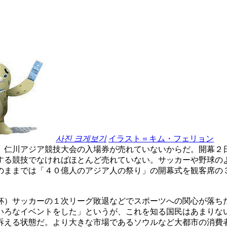
사진 크게보기
イラスト＝キム・フェリョン
。仁川アジア競技大会の入場券が売れていないからだ。開幕２
する競技でなければほとんど売れていない。サッカーや野球の
のままでは「４０億人のアジア人の祭り」の開幕式を観客席の
杯）サッカーの１次リーグ敗退などでスポーツへの関心が落ち
いろなイベントをした」というが、これを知る国民はあまりな
訴える状態だ。より大きな市場であるソウルなど大都市の消費