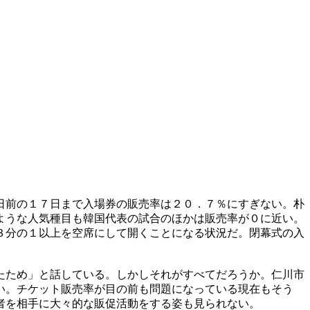
日前の１７日まで入場券の販売率は２０．７％にすぎない。朴
ような人気種目も韓国代表の試合のほかは販売率が０に近い。
３分の１以上を空席にして開くことになる状況だ。閉幕式の入
たため」と話している。しかしそれがすべてだろうか。仁川市
い。チケット販売率が目の前も問題になっている現在もそう
者を相手に大々的な販促活動をする姿も見られない。