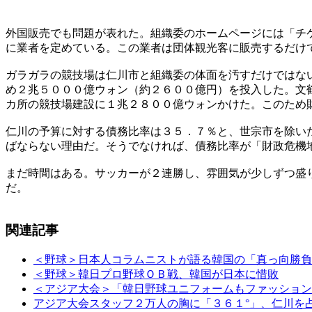
外国販売でも問題が表れた。組織委のホームページには「チ
に業者を定めている。この業者は団体観光客に販売するだけ
ガラガラの競技場は仁川市と組織委の体面を汚すだけではな
め２兆５０００億ウォン（約２６００億円）を投入した。文
カ所の競技場建設に１兆２８００億ウォンかけた。このため
仁川の予算に対する債務比率は３５．７％と、世宗市を除い
ばならない理由だ。そうでなければ、債務比率が「財政危機
まだ時間はある。サッカーが２連勝し、雰囲気が少しずつ盛
だ。
関連記事
＜野球＞日本人コラムニストが語る韓国の「真っ向勝負
＜野球＞韓日プロ野球ＯＢ戦、韓国が日本に惜敗
＜アジア大会＞「韓日野球ユニフォームもファッション
アジア大会スタッフ２万人の胸に「３６１°」、仁川を