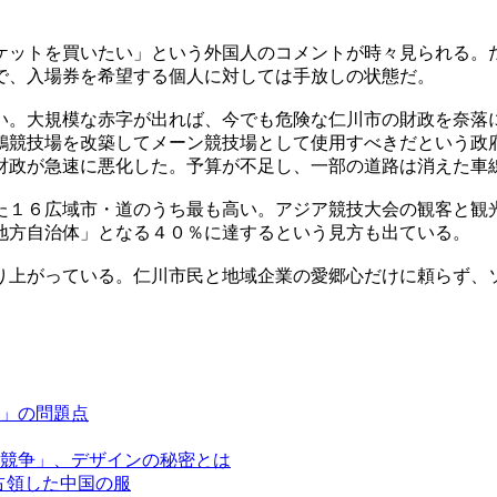
ケットを買いたい」という外国人のコメントが時々見られる。
で、入場券を希望する個人に対しては手放しの状態だ。
い。大規模な赤字が出れば、今でも危険な仁川市の財政を奈落
鶴競技場を改築してメーン競技場として使用すべきだという政
財政が急速に悪化した。予算が不足し、一部の道路は消えた車
た１６広域市・道のうち最も高い。アジア競技大会の観客と観
地方自治体」となる４０％に達するという見方も出ている。
り上がっている。仁川市民と地域企業の愛郷心だけに頼らず、
」の問題点
競争」、デザインの秘密とは
占領した中国の服