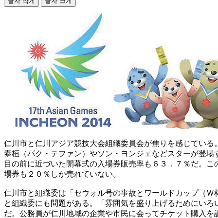
글자 작게
글자 크게
仁川市と仁川アジア競技大会組織委員会が焦りを感じている
泰桓（パク・テファン）やソン・ヨンジェなどスターが登場
目の前に近づいた開幕式の入場券販売率も６３．７％だ。こ
場券も２０％しか売れていない。
仁川市と組織委は「セウォル号の事故とワールドカップ（Ｗ
と組織委にも問題がある。「雰囲気を盛り上げるためにいろ
だ。公務員が仁川地域の企業や市民に会ってチケット購入を