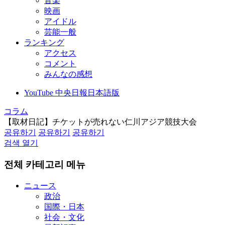
音楽
映画
アイドル
芸能一般
ランキング
アクセス
コメント
みんなの感想
YouTube 中央日報日本語版
コラム
【取材日記】チケットが売れない仁川アジア競技大会
공유하기
공유하기
공유하기
검색 열기
전체 카테고리 메뉴
ニュース
政治
国際・日本
社会・文化