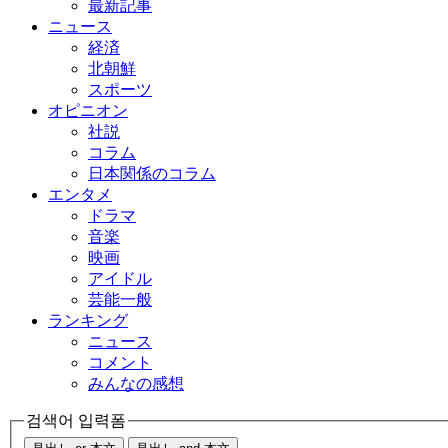
最新記事
ニュース
経済
北朝鮮
スポーツ
オピニオン
社説
コラム
日本関係のコラム
エンタメ
ドラマ
音楽
映画
アイドル
芸能一般
ランキング
ニュース
コメント
みんなの感想
검색어 입력폼