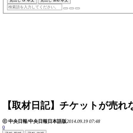
見出し or 本文
見出し and 本文
【取材日記】チケットが売れ
ⓒ 中央日報/中央日報日本語版
2014.09.19 07:48
0