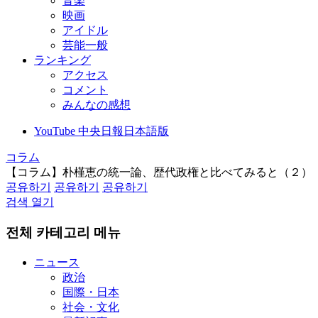
音楽
映画
アイドル
芸能一般
ランキング
アクセス
コメント
みんなの感想
YouTube 中央日報日本語版
コラム
【コラム】朴槿恵の統一論、歴代政権と比べてみると（２）
공유하기
공유하기
공유하기
검색 열기
전체 카테고리 메뉴
ニュース
政治
国際・日本
社会・文化