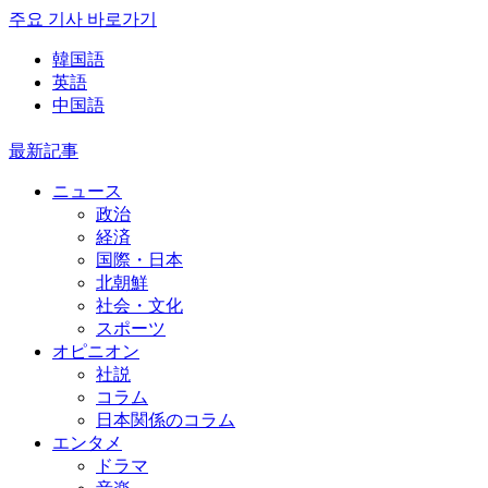
주요 기사 바로가기
韓国語
英語
中国語
最新記事
ニュース
政治
経済
国際・日本
北朝鮮
社会・文化
スポーツ
オピニオン
社説
コラム
日本関係のコラム
エンタメ
ドラマ