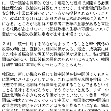
に、統一議論を長期的ではなく短期的な観点で展開する必要
性は理念的・政治的な背景だけではなく、まず北朝鮮政権の
安定性が非常に不確かだという点から提起されるということ
だ。改革に出なければ北朝鮮の運命は秒読み段階に入ること
になる。ところが北朝鮮の指導者に改革の意志があると立証
する根拠があまりない。北朝鮮政権の生存の可能性について
憂慮する各国の政策決定者がますます増えている。
２番目、統一に対する関心が高まっていることと韓中関係の
改善の間には、直接的な相関関係がある。最近、成功裏に終
えた韓中首脳会談で両国間の戦略関係が深化した。私は両国
関係の深化が、韓日関係の悪化のためだとは考えない。韓国
は朝中関係に隙間が広がったものととらえた。
韓国は、新しい機会を通じて韓中関係を朝中関係よりもさら
に緊密にさせようとしている。これは韓国が米国を排除した
状態で中国と北朝鮮の解決法を妥結することもできるという
ことを意味するのだろうか。そうではないと見る。まず、中
国は北朝鮮をあきらめる準備ができていない。２番目、韓米
関係が強力だからこそかえって中国が、韓国側の韓中関係の
改善意志を信じるだけのことはあると見ることになる。簡単
に言えば、韓米同盟のない韓国は中国からすれば中国の小さ