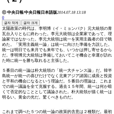
ⓒ 中央日報/中央日報日本語版
2014.07.18 13:18
0
글자 작게
글자 크게
太陽政策の時代は、李明博（イ・ミョンバク）元大統領の青
瓦台入りともに終わった。李元大統領は企業家であって、理
論家ではなかった。李元大統領は統一を実用主義者の目で眺
めた。「実用主義統一論」は統一に向けた準備を力説した。
統一は明日でも来月でも来年でも、いつかは押し寄せるから
だ。李明博元大統領は準備しておいてこそ機会と幸運が訪れ
た時に統一を勝ち取れると主張した。
５番目の統一論は朴大統領の「統一大チャンス論」だ。韓半
島統一が統一の喜びだけでなく北東アジア諸国に成長と投資
と平和の機会になるという理論だ。５番目の理論は、これま
での統一議論を全て克服する。過去１５年間、統一は何か暗
くて否定的なこととして議論された。朴大統領が描く統一は
明るい。黄金の光だ。驚くべきものだ。
これまで調べた５つの統一論の政策的含意は２種類だ。最初