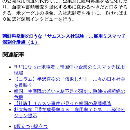
の公開採用制度の代わりに、企業別に随時募集を活性化した
り、面接や書類審査を強化する形に変わるべきだと口をそろ
える。米グーグルの場合、入社志願者を相手に、多ければ１
０回ほど深層インタビューを行う。
朝鮮科挙制のうな「サムスン入社試験」…雇用ミスマッチ
深刻化憂慮（１）
関連記事
“甲”になった求職者…韓国中小企業のミスマッチ採用
現場
【コラム】半沢直樹の「倍返しだ！」…今の日本社会
を反映？
韓国、生産職の若い人材不足が深刻…熟練技術断絶の
危機
【社説】サムスン事件が見せた韓国の葛藤構造
朴大統領「潜在成長率４％ 雇用率７０％」…経済ビ
ジョン提示
0
腹立つ
0
腹立つ