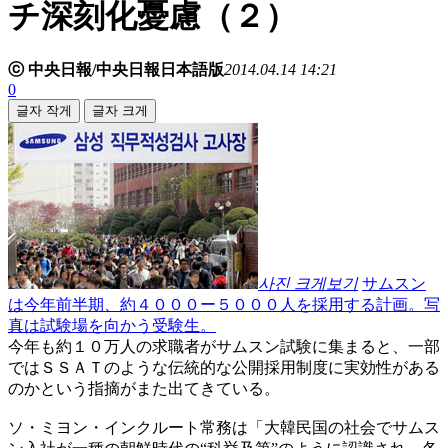
チ深刻化憂慮（２）
ⓒ 中央日報/中央日報日本語版
2014.04.14 14:21
0
글자 작게
글자 크게
사진 크게보기
サムスン
は今年前半期、約４０００ー５０００人を採用する計画。写
真は試験場を向かう受験生。
今年も約１０万人の求職者がサムスン試験に集まると、一部
ではＳＳＡＴのような伝統的な公開採用制度に実効性がある
のかという指摘がまた出てきている。
ソ・ミヨン・インクルート常務は「大韓民国の社会でサムス