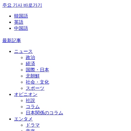
주요 기사 바로가기
韓国語
英語
中国語
最新記事
ニュース
政治
経済
国際・日本
北朝鮮
社会・文化
スポーツ
オピニオン
社説
コラム
日本関係のコラム
エンタメ
ドラマ