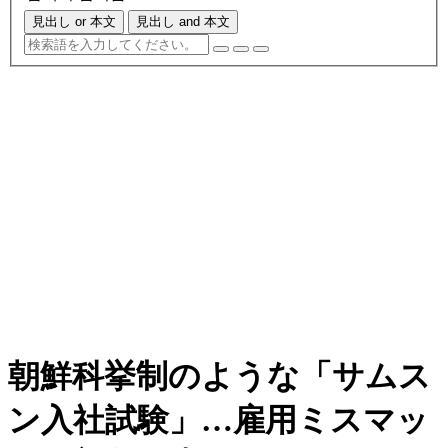
見出し or 本文
見出し and 本文
朝鮮科挙制のような「サムス
ン入社試験」…雇用ミスマッ