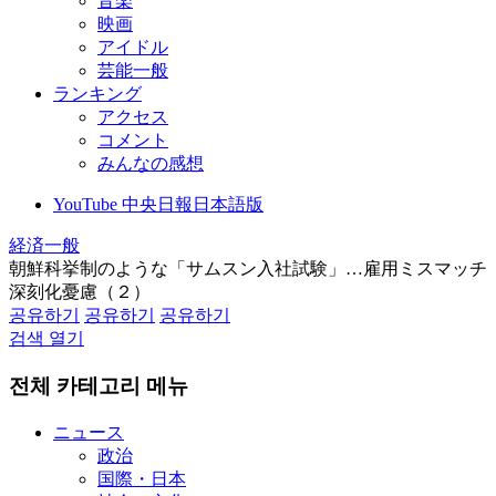
音楽
映画
アイドル
芸能一般
ランキング
アクセス
コメント
みんなの感想
YouTube 中央日報日本語版
経済一般
朝鮮科挙制のような「サムスン入社試験」…雇用ミスマッチ
深刻化憂慮（２）
공유하기
공유하기
공유하기
검색 열기
전체 카테고리 메뉴
ニュース
政治
国際・日本