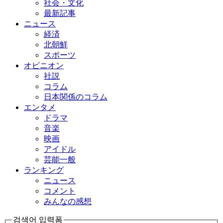
社会・文化
最新記事
ニュース
経済
北朝鮮
スポーツ
オピニオン
社説
コラム
日本関係のコラム
エンタメ
ドラマ
音楽
映画
アイドル
芸能一般
ランキング
ニュース
コメント
みんなの感想
검색어 입력폼