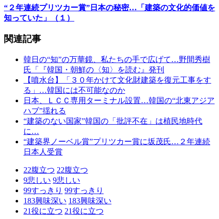
“２年連続プリツカー賞”日本の秘密…「建築の文化的価値を
知っていた」（１）
関連記事
韓日の“知”の万華鏡、私たちの手で広げて…野間秀樹
氏「『韓国・朝鮮の〈知〉を読む』発刊
【噴水台】「３０年かけて文化財建築を復元工事をす
る」…韓国には不可能なのか
日本、ＬＣＣ専用ターミナル設置…韓国の“北東アジア
ハブ”揺れる
“建築のない国家”韓国の「批評不在」は植民地時代
に…
“建築界ノーベル賞”プリツカー賞に坂茂氏…２年連続
日本人受賞
22
腹立つ
22
腹立つ
9
悲しい
9
悲しい
99
すっきり
99
すっきり
183
興味深い
183
興味深い
21
役に立つ
21
役に立つ