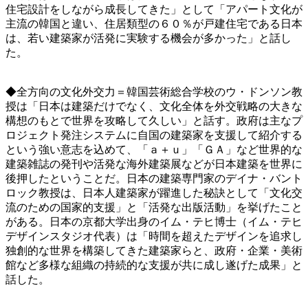
住宅設計をしながら成長してきた」として「アパート文化が
主流の韓国と違い、住居類型の６０％が戸建住宅である日本
は、若い建築家が活発に実験する機会が多かった」と話し
た。
◆全方向の文化外交力＝韓国芸術総合学校のウ・ドンソン教
授は「日本は建築だけでなく、文化全体を外交戦略の大きな
構想のもとで世界を攻略して久しい」と話す。政府は主なプ
ロジェクト発注システムに自国の建築家を支援して紹介する
という強い意志を込めて、「ａ＋ｕ」「ＧＡ」など世界的な
建築雑誌の発刊や活発な海外建築展などが日本建築を世界に
後押したということだ。日本の建築専門家のデイナ・バント
ロック教授は、日本人建築家が躍進した秘訣として「文化交
流のための国家的支援」と「活発な出版活動」を挙げたこと
がある。日本の京都大学出身のイム・テヒ博士（イム・テヒ
デザインスタジオ代表）は「時間を超えたデザインを追求し
独創的な世界を構築してきた建築家らと、政府・企業・美術
館など多様な組織の持続的な支援が共に成し遂げた成果」と
話した。