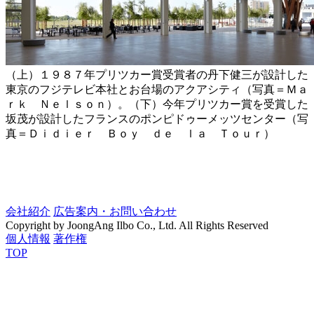
（上）１９８７年プリツカー賞受賞者の丹下健三が設計した
東京のフジテレビ本社とお台場のアクアシティ（写真＝Ｍａ
ｒｋ Ｎｅｌｓｏｎ）。（下）今年プリツカー賞を受賞した
坂茂が設計したフランスのポンピドゥーメッツセンター（写
真＝Ｄｉｄｉｅｒ Ｂｏｙ ｄｅ ｌａ Ｔｏｕｒ）
会社紹介
広告案内・お問い合わせ
Copyright by JoongAng Ilbo Co., Ltd. All Rights Reserved
個人情報
著作権
TOP