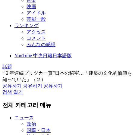
音楽
映画
アイドル
芸能一般
ランキング
アクセス
コメント
みんなの感想
YouTube 中央日報日本語版
話題
“２年連続プリツカー賞”日本の秘密…「建築の文化的価値を
知っていた」（２）
공유하기
공유하기
공유하기
검색 열기
전체 카테고리 메뉴
ニュース
政治
国際・日本