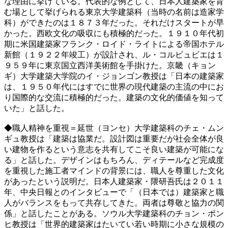
な理由に挙げている。代表的な例として、日本人建築家を育
む場として挙げられる東京大学建築科（当時の名前は造家学
科）ができたのは１８７３年だった。それだけスタートが早
かった。西欧文化の吸収にも積極的だった。１９１０年代初
期に米国建築家フランク・ロイド・ライトによる帝国ホテル
新館（１９２２年竣工）が設計され、ル・コルビュビエは１
９５９年に東京国立西洋美術館を手掛けた。京畿（キョン
ギ）大学建築大学院のイ・ジョンゴン教授は「日本の建築家
は、１９５０年代にはすでに世界の現代建築の主流の中にお
り国際的な交流に積極的だった。建築の文化的価値を知って
いた」と話した。
◆職人精神を重視＝延世（ヨンセ）大学建築科のチェ・ムン
ギュ教授は「建築は協業だ。設計図は重要だが社会全体が良
い建物を作るという意志を共有してこそ良い建築が可能にな
る」と話した。デザインはもちろん、ディテールなど完成度
を重視した施工者マインドの背景には、職人を尊重した文化
があったという説明だ。日本人建築家・隈研吾氏は２０１１
年、中央日報とのインタビューで「（日本では）建築家と職
人がバランスをもって共存してきた。両者は尊敬と協力の関
係」と話したことがある。ソウル大学建築科のチョン・ポン
ヒ教授は「世界的建築家はたいてい若い時期に小さな規模の