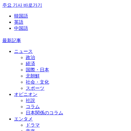
주요 기사 바로가기
韓国語
英語
中国語
最新記事
ニュース
政治
経済
国際・日本
北朝鮮
社会・文化
スポーツ
オピニオン
社説
コラム
日本関係のコラム
エンタメ
ドラマ