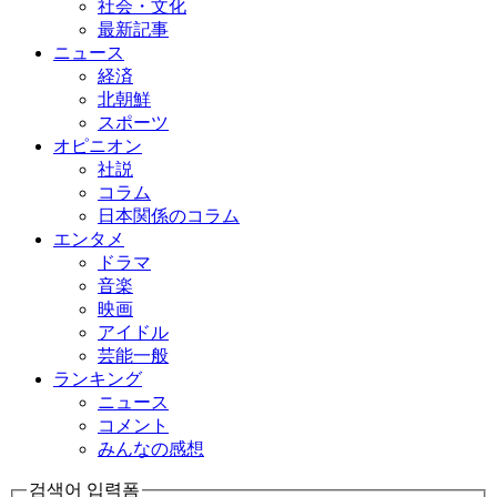
社会・文化
最新記事
ニュース
経済
北朝鮮
スポーツ
オピニオン
社説
コラム
日本関係のコラム
エンタメ
ドラマ
音楽
映画
アイドル
芸能一般
ランキング
ニュース
コメント
みんなの感想
검색어 입력폼