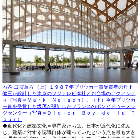
사진 크게보기
（上）１９８７年プリツカー賞受賞者の丹下
健三が設計した東京のフジテレビ本社とお台場のアクアシテ
ィ（写真＝Ｍａｒｋ Ｎｅｌｓｏｎ）。（下）今年プリツカ
ー賞を受賞した坂茂が設計したフランスのポンピドゥーメッ
ツセンター（写真＝Ｄｉｄｉｅｒ Ｂｏｙ ｄｅ ｌａ Ｔ
ｏｕｒ）
◆近代化と建築文化＝専門家たちは、日本が近代化に先ん
じ、建築に対する認識自体が違っていたという点を最も大き