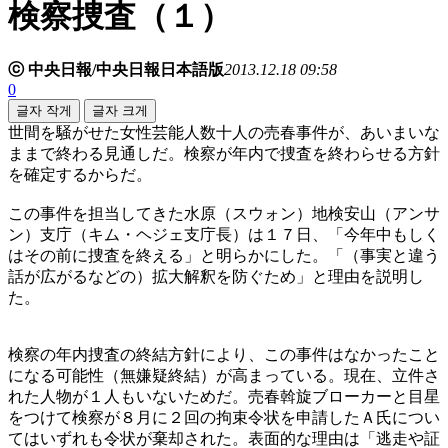
検察捜査（１）
ⓒ 中央日報/中央日報日本語版
2013.12.18 09:58
0
글자 작게
글자 크게
世間を騒がせた女性芸能人数十人の売春事件が、あいまいな
ままで終わる見通しだ。検察が年内で捜査を終わらせる方針
を確定するからだ。
この事件を担当してきた水原（スウォン）地検安山（アンサ
ン）支庁（キム・ヘジェ支庁長）は１７日、「今年中もしく
はその前に捜査を終える」と明らかにした。「（事実と違う
話が広がるなどの）拡大解釈を防ぐため」と理由を説明し
た。
検察の年内捜査の終結方針により、この事件はなかったこと
になる可能性（無嫌疑終結）が高まっている。現在、立件さ
れた人物が１人もいないためだ。売春斡旋ブローカーと目星
をつけて検察が８月に２回の拘束令状を申請したＡ氏につい
てはいずれも令状が棄却された。表面的な理由は「逃走や証