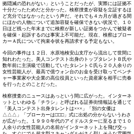
拠隠滅の恐れがない」ということだったが、実際には証拠不
十分だったためだと分かった。検察捜査が容疑を立証するほ
ど充分ではなかったという声だ。それでも４カ月が過ぎる間
にほかの人物について追加容疑を確保できない状況で、１０
日ほど残った年末までに検察が新しい証拠をつかんで被疑者
を確保・起訴するのは事実上不可能だ。現在、検察はブロー
カーＡ氏について拘束令状を再請求する予定もない。
今回の事件は１２日、水原地検安山支庁から流出して世間に
知れわたった。美人コンテスト出身のトップタレントＢ氏や
数年前に主演級で活動していたタレントＣ氏ら２０人余りの
女性芸能人が、最高で億ウォン台のお金を受け取ってベンチ
ャー事業家や大企業の高位役員といった資産家を相手に売春
を行ったとのことだった。
検察捜査のニュースはあっという間に広がった。インターネ
ットといわゆる「チラシ」と呼ばれる証券街情報誌を通じて
「美人コンテスト出身タレントは×××」「別の女優は
△△△」「ブローカーは□□□」式に出処の分からないうわさ
が広がった。１９９０年代のアイドルスターに至るまで１０
人余りの女性芸能人の名前がインターネット上を飛び交っ
た。すぐにでも超大型スキャンダルがさく烈しそうな雰囲気