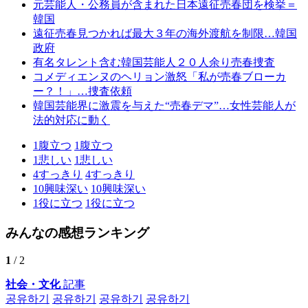
元芸能人・公務員が含まれた日本遠征売春団を検挙＝
韓国
遠征売春見つかれば最大３年の海外渡航を制限…韓国
政府
有名タレント含む韓国芸能人２０人余り売春捜査
コメディエンヌのヘリョン激怒「私が売春ブローカ
ー？！」…捜査依頼
韓国芸能界に激震を与えた“売春デマ”…女性芸能人が
法的対応に動く
1
腹立つ
1
腹立つ
1
悲しい
1
悲しい
4
すっきり
4
すっきり
10
興味深い
10
興味深い
1
役に立つ
1
役に立つ
みんなの感想ランキング
1
/ 2
社会・文化
記事
공유하기
공유하기
공유하기
공유하기