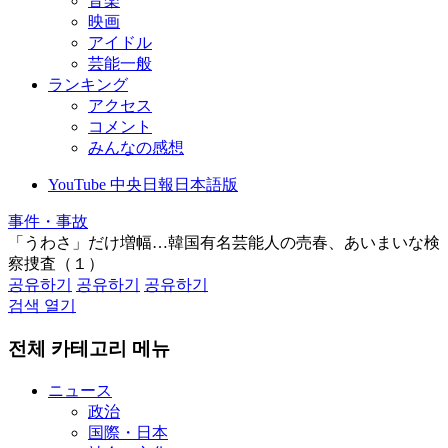
音楽
映画
アイドル
芸能一般
ランキング
アクセス
コメント
みんなの感想
YouTube 中央日報日本語版
事件・事故
「うわさ」だけ増幅…韓国有名芸能人の売春、あいまいな検
察捜査（１）
공유하기
공유하기
공유하기
검색 열기
전체 카테고리 메뉴
ニュース
政治
国際・日本