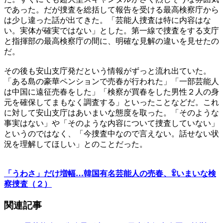
であった。だが捜査を総括して報告を受ける最高検察庁から
は少し違った話が出てきた。「芸能人捜査は特に内容はな
い。実体が確実ではない」とした。第一線で捜査をする支庁
と指揮部の最高検察庁の間に、明確な見解の違いを見せたの
だ。
その後も安山支庁発だという情報がずっと流れ出ていた。
「ある島の豪華ペンションで売春が行われた」「一部芸能人
は中国に遠征売春をした」「検察が買春をした男性２人の身
元を確保してまもなく調査する」といったことなどだ。これ
に対して安山支庁はあいまいな態度を取った。「そのような
事実はない」や「そのような内容について捜査していない」
というのではなく、「今捜査中なので言えない。話せない状
況を理解してほしい」とのことだった。
「うわさ」だけ増幅…韓国有名芸能人の売春、ꂂいまいな検
察捜査（２）
関連記事