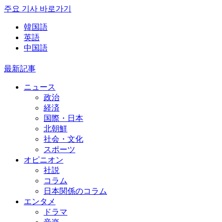
주요 기사 바로가기
韓国語
英語
中国語
最新記事
ニュース
政治
経済
国際・日本
北朝鮮
社会・文化
スポーツ
オピニオン
社説
コラム
日本関係のコラム
エンタメ
ドラマ