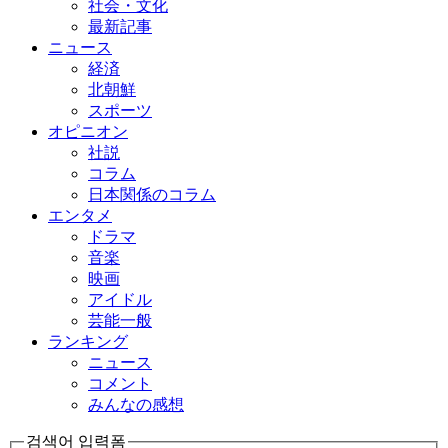
社会・文化
最新記事
ニュース
経済
北朝鮮
スポーツ
オピニオン
社説
コラム
日本関係のコラム
エンタメ
ドラマ
音楽
映画
アイドル
芸能一般
ランキング
ニュース
コメント
みんなの感想
검색어 입력폼