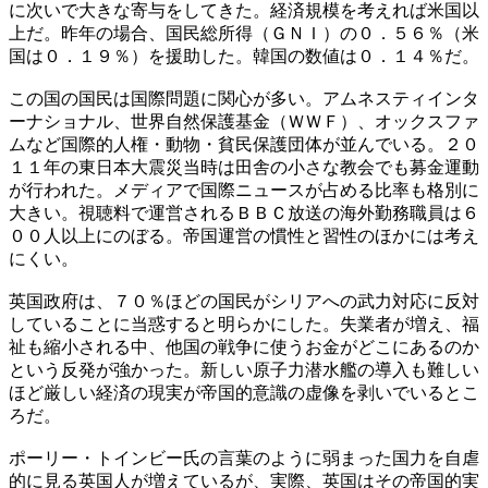
に次いで大きな寄与をしてきた。経済規模を考えれば米国以
上だ。昨年の場合、国民総所得（ＧＮＩ）の０．５６％（米
国は０．１９％）を援助した。韓国の数値は０．１４％だ。
この国の国民は国際問題に関心が多い。アムネスティインタ
ーナショナル、世界自然保護基金（ＷＷＦ）、オックスファ
ムなど国際的人権・動物・貧民保護団体が並んでいる。２０
１１年の東日本大震災当時は田舎の小さな教会でも募金運動
が行われた。メディアで国際ニュースが占める比率も格別に
大きい。視聴料で運営されるＢＢＣ放送の海外勤務職員は６
００人以上にのぼる。帝国運営の慣性と習性のほかには考え
にくい。
英国政府は、７０％ほどの国民がシリアへの武力対応に反対
していることに当惑すると明らかにした。失業者が増え、福
祉も縮小される中、他国の戦争に使うお金がどこにあるのか
という反発が強かった。新しい原子力潜水艦の導入も難しい
ほど厳しい経済の現実が帝国的意識の虚像を剥いでいるとこ
ろだ。
ポーリー・トインビー氏の言葉のように弱まった国力を自虐
的に見る英国人が増えているが、実際、英国はその帝国的実