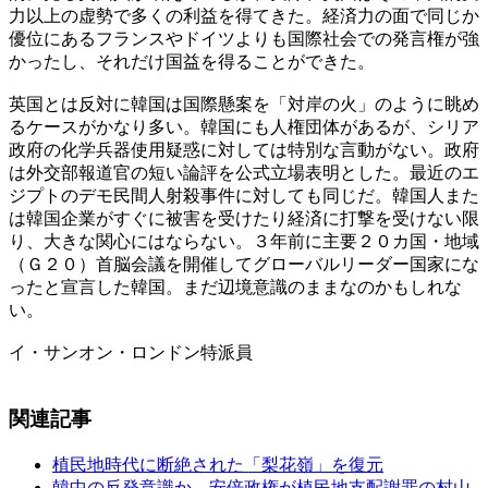
力以上の虚勢で多くの利益を得てきた。経済力の面で同じか
優位にあるフランスやドイツよりも国際社会での発言権が強
かったし、それだけ国益を得ることができた。
英国とは反対に韓国は国際懸案を「対岸の火」のように眺め
るケースがかなり多い。韓国にも人権団体があるが、シリア
政府の化学兵器使用疑惑に対しては特別な言動がない。政府
は外交部報道官の短い論評を公式立場表明とした。最近のエ
ジプトのデモ民間人射殺事件に対しても同じだ。韓国人また
は韓国企業がすぐに被害を受けたり経済に打撃を受けない限
り、大きな関心にはならない。３年前に主要２０カ国・地域
（Ｇ２０）首脳会議を開催してグローバルリーダー国家にな
ったと宣言した韓国。まだ辺境意識のままなのかもしれな
い。
イ・サンオン・ロンドン特派員
関連記事
植民地時代に断絶された「梨花嶺」を復元
韓中の反発意識か、安倍政権が植民地支配謝罪の村山