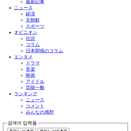
最新記事
ニュース
経済
北朝鮮
スポーツ
オピニオン
社説
コラム
日本関係のコラム
エンタメ
ドラマ
音楽
映画
アイドル
芸能一般
ランキング
ニュース
コメント
みんなの感想
검색어 입력폼