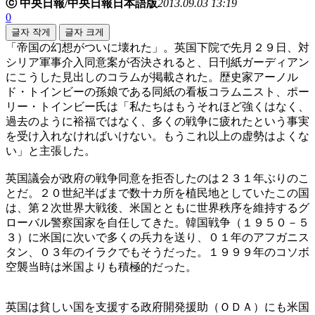
ⓒ 中央日報/中央日報日本語版
2013.09.03 13:19
0
글자 작게
글자 크게
「帝国の幻想がついに壊れた」。英国下院で先月２９日、対
シリア軍事介入同意案が否決されると、日刊紙ガーディアン
にこうした見出しのコラムが掲載された。歴史家アーノル
ド・トインビーの孫娘である同紙の看板コラムニスト、ポー
リー・トインビー氏は「私たちはもうそれほど強くはなく、
過去のように裕福ではなく、多くの戦争に疲れたという事実
を受け入れなければいけない。もうこれ以上の虚勢はよくな
い」と主張した。
英国議会が政府の戦争同意を拒否したのは２３１年ぶりのこ
とだ。２０世紀半ばまで数十カ所を植民地としていたこの国
は、第２次世界大戦後、米国とともに世界秩序を維持するグ
ローバル警察国家を自任してきた。韓国戦争（１９５０－５
３）に米国に次いで多くの兵力を送り、０１年のアフガニス
タン、０３年のイラクでもそうだった。１９９９年のコソボ
空襲当時は米国よりも積極的だった。
英国は貧しい国を支援する政府開発援助（ＯＤＡ）にも米国