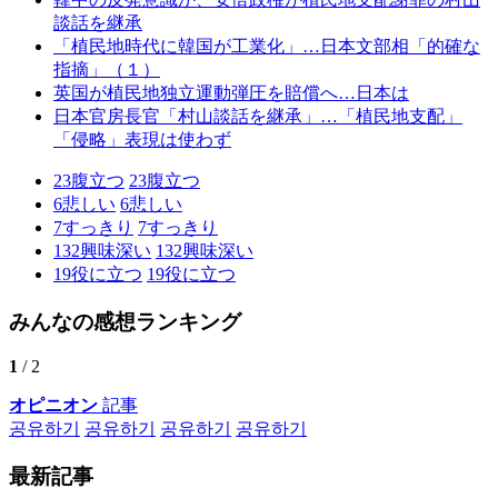
談話を継承
「植民地時代に韓国が工業化」…日本文部相「的確な
指摘」（１）
英国が植民地独立運動弾圧を賠償へ…日本は
日本官房長官「村山談話を継承」…「植民地支配」
「侵略」表現は使わず
23
腹立つ
23
腹立つ
6
悲しい
6
悲しい
7
すっきり
7
すっきり
132
興味深い
132
興味深い
19
役に立つ
19
役に立つ
みんなの感想ランキング
1
/ 2
オピニオン
記事
공유하기
공유하기
공유하기
공유하기
最新記事