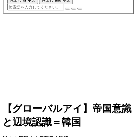
見出し or 本文
見出し and 本文
【グローバルアイ】帝国意識
と辺境認識＝韓国