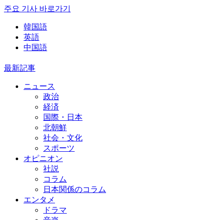
주요 기사 바로가기
韓国語
英語
中国語
最新記事
ニュース
政治
経済
国際・日本
北朝鮮
社会・文化
スポーツ
オピニオン
社説
コラム
日本関係のコラム
エンタメ
ドラマ