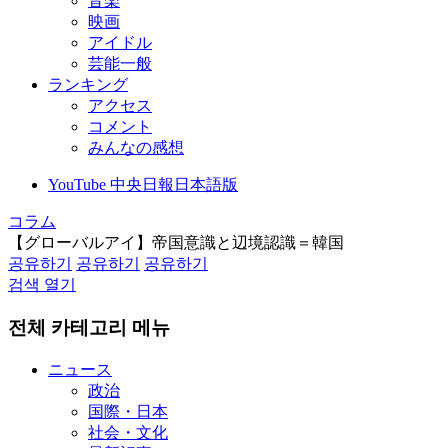
音楽
映画
アイドル
芸能一般
ランキング
アクセス
コメント
みんなの感想
YouTube 中央日報日本語版
コラム
【グローバルアイ】帝国意識と辺境認識＝韓国
공유하기
공유하기
공유하기
검색 열기
전체 카테고리 메뉴
ニュース
政治
国際・日本
社会・文化