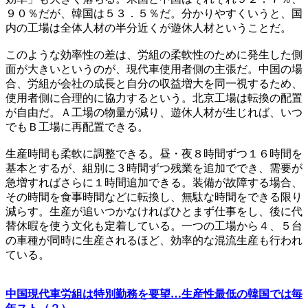
９０％だが、韓国は５３．５％だ。分かりやすくいうと、国
内の工場は全体人材の半分近くが遊休人材ということだ。
このような効率性の差は、労組の柔軟性のために発生した側
面が大きいというのが、現代車使用者側の主張だ。中国の場
合、労組が会社の成長と自分の収益増大を同一視するため、
使用者側に合理的に協力するという。北京工場は転換の配置
が自由だ。Ａ工場の物量が減り、遊休人材が生じれば、いつ
でもＢ工場に再配置できる。
生産時間も柔軟に調整できる。昼・夜８時間ずつ１６時間を
基本とするが、組別に３時間ずつ残業を追加ででき、需要が
急増すればさらに１時間追加できる。装備が故障する場合、
その時間を食事時間などに転換し、無駄な時間をできる限り
減らす。生産が追いつかなければひとまず仕事をし、後に代
替休暇を使う文化も定着している。一つの工場から４、５台
の車種が同時に生産されるほど、効率的な混流生産も行われ
ている。
中国現代車労組は特別勤務を要望…生産性最低の韓国では毎