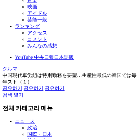
音楽
映画
アイドル
芸能一般
ランキング
アクセス
コメント
みんなの感想
YouTube 中央日報日本語版
クルマ
中国現代車労組は特別勤務を要望…生産性最低の韓国では毎
年スト（１）
공유하기
공유하기
공유하기
검색 열기
전체 카테고리 메뉴
ニュース
政治
国際・日本