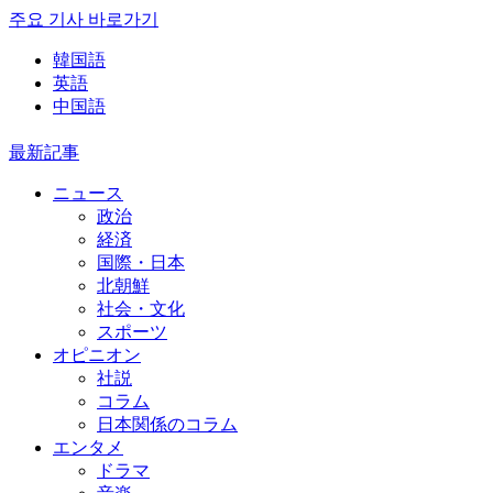
주요 기사 바로가기
韓国語
英語
中国語
最新記事
ニュース
政治
経済
国際・日本
北朝鮮
社会・文化
スポーツ
オピニオン
社説
コラム
日本関係のコラム
エンタメ
ドラマ