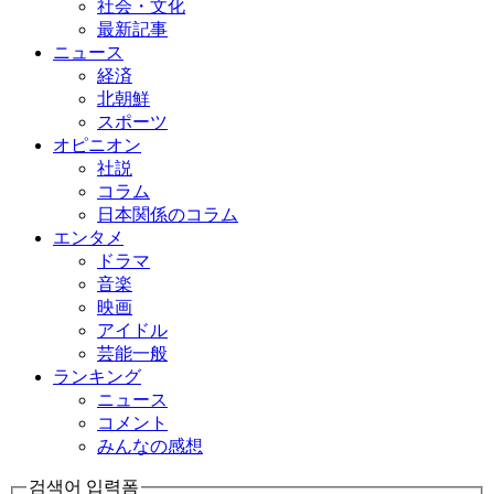
社会・文化
最新記事
ニュース
経済
北朝鮮
スポーツ
オピニオン
社説
コラム
日本関係のコラム
エンタメ
ドラマ
音楽
映画
アイドル
芸能一般
ランキング
ニュース
コメント
みんなの感想
검색어 입력폼