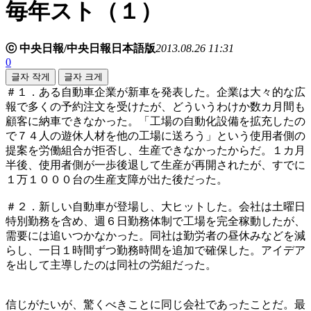
毎年スト（１）
ⓒ 中央日報/中央日報日本語版
2013.08.26 11:31
0
글자 작게
글자 크게
＃１．ある自動車企業が新車を発表した。企業は大々的な広
報で多くの予約注文を受けたが、どういうわけか数カ月間も
顧客に納車できなかった。「工場の自動化設備を拡充したの
で７４人の遊休人材を他の工場に送ろう」という使用者側の
提案を労働組合が拒否し、生産できなかったからだ。１カ月
半後、使用者側が一歩後退して生産が再開されたが、すでに
１万１０００台の生産支障が出た後だった。
＃２．新しい自動車が登場し、大ヒットした。会社は土曜日
特別勤務を含め、週６日勤務体制で工場を完全稼動したが、
需要には追いつかなかった。同社は勤労者の昼休みなどを減
らし、一日１時間ずつ勤務時間を追加で確保した。アイデア
を出して主導したのは同社の労組だった。
信じがたいが、驚くべきことに同じ会社であったことだ。最