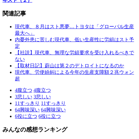
年スト（２）
関連記事
現代車、８月はスト悪夢…トヨタは「グローバル生産
最大へ」
内憂外患に苦しむ現代車、低い生産性に労組はスト予
定
【社説】現代車、無理な労組要求を受け入れるべきで
ない
【取材日記】蔚山は第２のデトロイトになるのか
現代車、労使紛糾による今年の生産支障額２兆ウォン
超
4
腹立つ
4
腹立つ
3
悲しい
3
悲しい
11
すっきり
11
すっきり
64
興味深い
64
興味深い
6
役に立つ
6
役に立つ
みんなの感想ランキング