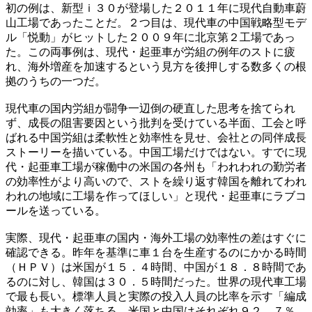
初の例は、新型ｉ３０が登場した２０１１年に現代自動車蔚
山工場であったことだ。２つ目は、現代車の中国戦略型モデ
ル「悦動」がヒットした２００９年に北京第２工場であっ
た。この両事例は、現代・起亜車が労組の例年のストに疲
れ、海外増産を加速するという見方を後押しする数多くの根
拠のうちの一つだ。
現代車の国内労組が闘争一辺倒の硬直した思考を捨てられ
ず、成長の阻害要因という批判を受けている半面、工会と呼
ばれる中国労組は柔軟性と効率性を見せ、会社との同伴成長
ストーリーを描いている。中国工場だけではない。すでに現
代・起亜車工場が稼働中の米国の各州も「われわれの勤労者
の効率性がより高いので、ストを繰り返す韓国を離れてわれ
われの地域に工場を作ってほしい」と現代・起亜車にラブコ
ールを送っている。
実際、現代・起亜車の国内・海外工場の効率性の差はすぐに
確認できる。昨年を基準に車１台を生産するのにかかる時間
（ＨＰＶ）は米国が１５．４時間、中国が１８．８時間であ
るのに対し、韓国は３０．５時間だった。世界の現代車工場
で最も長い。標準人員と実際の投入人員の比率を示す「編成
効率」も大きく落ちる。米国と中国はそれぞれ９２．７％、