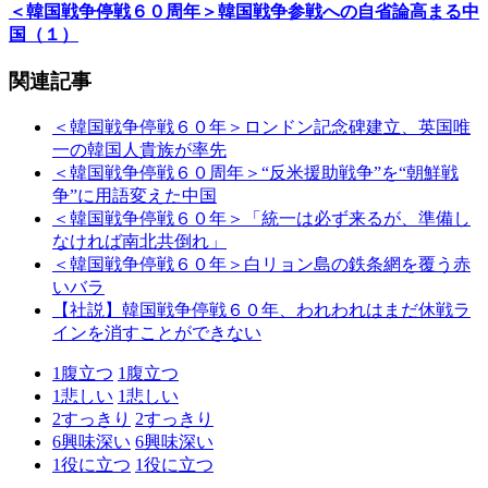
＜韓国戦争停戦６０周年＞韓国戦争参戦への自省論高まる中
国（１）
関連記事
＜韓国戦争停戦６０年＞ロンドン記念碑建立、英国唯
一の韓国人貴族が率先
＜韓国戦争停戦６０周年＞“反米援助戦争”を“朝鮮戦
争”に用語変えた中国
＜韓国戦争停戦６０年＞「統一は必ず来るが、準備し
なければ南北共倒れ」
＜韓国戦争停戦６０年＞白リョン島の鉄条網を覆う赤
いバラ
【社説】韓国戦争停戦６０年、われわれはまだ休戦ラ
インを消すことができない
1
腹立つ
1
腹立つ
1
悲しい
1
悲しい
2
すっきり
2
すっきり
6
興味深い
6
興味深い
1
役に立つ
1
役に立つ