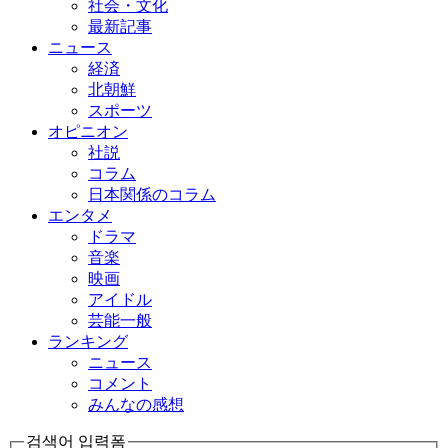
社会・文化
最新記事
ニュース
経済
北朝鮮
スポーツ
オピニオン
社説
コラム
日本関係のコラム
エンタメ
ドラマ
音楽
映画
アイドル
芸能一般
ランキング
ニュース
コメント
みんなの感想
검색어 입력폼