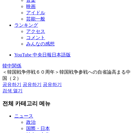
音楽
映画
アイドル
芸能一般
ランキング
アクセス
コメント
みんなの感想
YouTube 中央日報日本語版
韓中関係
＜韓国戦争停戦６０周年＞韓国戦争参戦への自省論高まる中
国（２）
공유하기
공유하기
공유하기
검색 열기
전체 카테고리 메뉴
ニュース
政治
国際・日本