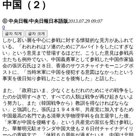
中国（２）
ⓒ 中央日報/中央日報日本語版
2013.07.29 09:07
0
글자 작게
글자 크게
しかし若い層を中心に参戦に対する懐疑的な見方があふれて
いる。「われわれはソ連のためにアルバイトをしたにすぎな
い」という意見まで登場するほどだ。こうした意見は参戦兵
士たちも例外でない。中国義勇軍として参戦した中国作家協
会の張沢石氏は２８日、香港のサウスチャイナモーニングポ
ストに、「当時米軍に中国を侵犯する意図はなかったという
事実を後日知り参戦したことを後悔した」と話した。
また、「政府はいま、少なくともだれのためにその戦争をし
たのか説明すべきで、すべての人類は戦争が再び起きないよ
う努力し、また（韓国戦争から）教訓を得なければならな
い」と強調した。張氏は１９４８年、共産党に加入するため
中国最高の名門である清華大学物理学科を自主退学した後、
「米軍が中国を侵略する」という共産党の宣伝を受け参戦し
た。華黎明元駐オランダ中国大使も２６日付チャイナデイリ
ーへの寄稿文で、「休戦６０周年が過ぎたいま、中国は北朝