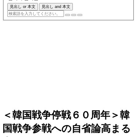
見出し or 本文
見出し and 本文
＜韓国戦争停戦６０周年＞韓
国戦争参戦への自省論高まる