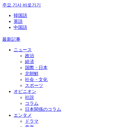
주요 기사 바로가기
韓国語
英語
中国語
最新記事
ニュース
政治
経済
国際・日本
北朝鮮
社会・文化
スポーツ
オピニオン
社説
コラム
日本関係のコラム
エンタメ
ドラマ