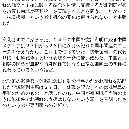
鮮の独立と主権に関する懸念を同情し支持するが北朝鮮が核
を放棄し南北が平和統一を実現することを願う。したがって
「抗美援朝」という戦争概念の変化は避けられない」と主張
した。
変化はすでに始まった。２４日の中国外交部声明に続き中国
メディアは２７日から２８日にかけ休戦６０周年関連のニュ
ースを伝えながら、これまで使っていた「抗米援朝」の代わ
りに「朝鮮戦争」という表現を一斉に使い始めた。中国と北
朝鮮の関係が血盟や特殊関係ではなく正常な国同士の関係に
変わっているという話だ。
北朝鮮の戦勝節（休戦記念日）記念行事のため北朝鮮を訪問
した李源潮副主席は２７日、「休戦を記念するのは韓半島の
平和のためのもの」と話したのも、中国が韓国戦争当時のよ
うに無条件で北朝鮮の支援はしないという意向を表明したも
のというのが専門家らの分析だ。