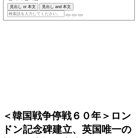
見出し or 本文
見出し and 本文
＜韓国戦争停戦６０年＞ロン
ドン記念碑建立、英国唯一の