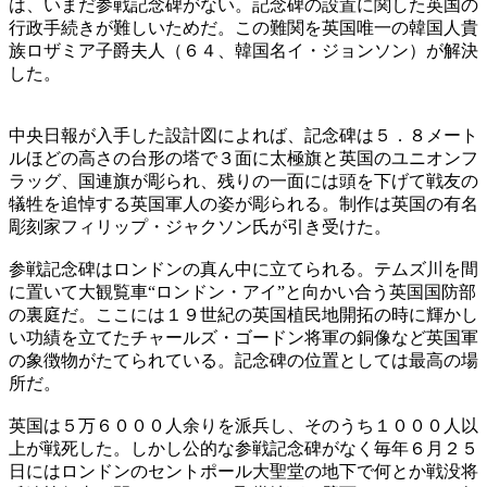
は、いまだ参戦記念碑がない。記念碑の設置に関した英国の
行政手続きが難しいためだ。この難関を英国唯一の韓国人貴
族ロザミア子爵夫人（６４、韓国名イ・ジョンソン）が解決
した。
中央日報が入手した設計図によれば、記念碑は５．８メート
ルほどの高さの台形の塔で３面に太極旗と英国のユニオンフ
ラッグ、国連旗が彫られ、残りの一面には頭を下げて戦友の
犠牲を追悼する英国軍人の姿が彫られる。制作は英国の有名
彫刻家フィリップ・ジャクソン氏が引き受けた。
参戦記念碑はロンドンの真ん中に立てられる。テムズ川を間
に置いて大観覧車“ロンドン・アイ”と向かい合う英国国防部
の裏庭だ。ここには１９世紀の英国植民地開拓の時に輝かし
い功績を立てたチャールズ・ゴードン将軍の銅像など英国軍
の象徴物がたてられている。記念碑の位置としては最高の場
所だ。
英国は５万６０００人余りを派兵し、そのうち１０００人以
上が戦死した。しかし公的な参戦記念碑がなく毎年６月２５
日にはロンドンのセントポール大聖堂の地下で何とか戦没将