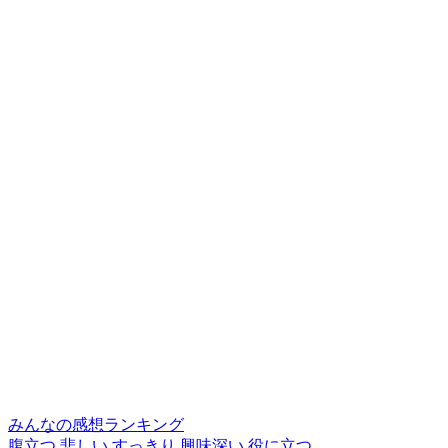
みんなの感想ランキング
腹立つ
悲しい
すっきり
興味深い
役に立つ