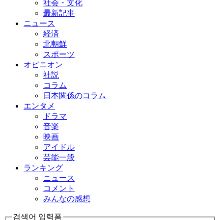
社会・文化
最新記事
ニュース
経済
北朝鮮
スポーツ
オピニオン
社説
コラム
日本関係のコラム
エンタメ
ドラマ
音楽
映画
アイドル
芸能一般
ランキング
ニュース
コメント
みんなの感想
검색어 입력폼