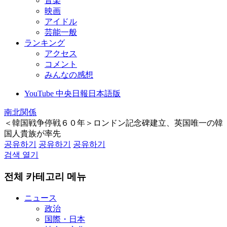
音楽
映画
アイドル
芸能一般
ランキング
アクセス
コメント
みんなの感想
YouTube 中央日報日本語版
南北関係
＜韓国戦争停戦６０年＞ロンドン記念碑建立、英国唯一の韓
国人貴族が率先
공유하기
공유하기
공유하기
검색 열기
전체 카테고리 메뉴
ニュース
政治
国際・日本