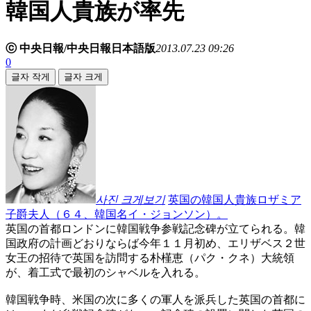
韓国人貴族が率先
ⓒ 中央日報/中央日報日本語版
2013.07.23 09:26
0
글자 작게
글자 크게
사진 크게보기
英国の韓国人貴族ロザミア
子爵夫人（６４、韓国名イ・ジョンソン）。
英国の首都ロンドンに韓国戦争参戦記念碑が立てられる。韓
国政府の計画どおりならば今年１１月初め、エリザベス２世
女王の招待で英国を訪問する朴槿恵（パク・クネ）大統領
が、着工式で最初のシャベルを入れる。
韓国戦争時、米国の次に多くの軍人を派兵した英国の首都に