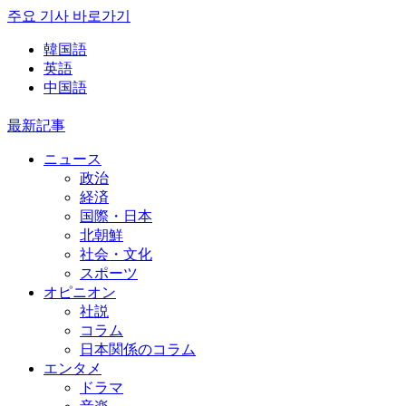
주요 기사 바로가기
韓国語
英語
中国語
最新記事
ニュース
政治
経済
国際・日本
北朝鮮
社会・文化
スポーツ
オピニオン
社説
コラム
日本関係のコラム
エンタメ
ドラマ