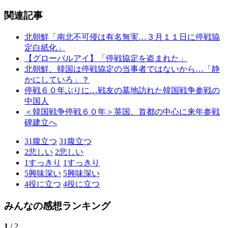
関連記事
北朝鮮「南北不可侵は有名無実…３月１１日に停戦協
定白紙化」
【グローバルアイ】「停戦協定を盗まれた」
北朝鮮、韓国は停戦協定の当事者ではないから…「静
かにしていろ」？
停戦６０年ぶりに…戦友の墓地訪れた韓国戦争参戦の
中国人
＜韓国戦争停戦６０年＞英国、首都の中心に来年参戦
碑建立へ
31
腹立つ
31
腹立つ
2
悲しい
2
悲しい
1
すっきり
1
すっきり
5
興味深い
5
興味深い
4
役に立つ
4
役に立つ
みんなの感想ランキング
1
/ 2