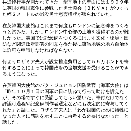
兵追悼行事が開かれてきた。聖堂地下の壁面には１９９９年
に英国の韓国戦争に参戦した勇士協会（ＢＫＶＡ）がつくっ
た幅２メートルの戦没勇士慰霊標牌が張られていた。
在英韓国大使館はこれまで何度もロンドンに記念碑をつくろ
うと試みた。しかしロンドン中心部の土地を獲得するのが難
しかった。英国では記念碑をつくるにはまず文化・環境・国
防など関連政府部署の同意を得た後に該当地域の地方自治体
に許可を申請しなければならない。
何よりロザミア夫人が設立推進費用として５５万ポンドを寄
付することによって韓国政府の追加支援を受けることができ
るようになった。
在英韓国大使館のパク・ジュヒョン国防武官（海軍大佐）は
「昨年１０月１日の国軍の日に訪ねて行って助けを訴えた
が、その場ですぐに受諾してもらい驚いた。寄付だけでなく
許認可過程や記念碑制作者選定などにも決定的に寄与してく
れた」と話した。ロザミア夫人は「わが祖国のために犠牲に
なった人々に感謝を示すことに再考する必要はなかった」と
話した。