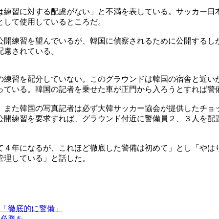
は練習に対する配慮がない」と不満を表している。サッカー日
として使用しているところだ。
公開練習を望んでいるが、韓国に偵察されるために公開するし
配慮されている。
の練習を配分していない。このグラウンドは韓国の宿舎と近い
っている。韓国の記者を乗せた車が正門から入ろうとすれば警
。また韓国の写真記者は必ず大韓サッカー協会が提供したチョ
公開練習を要求すれば、グラウンド付近に警備員２、３人を配
て４年になるが、これほど徹底した警備は初めて」とし「やは
管理している」と話した。
「徹底的に警備」
必勝を