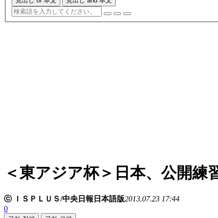
見出し or 本文
見出し and 本文
＜東アジア杯＞日本、公開練
ⓒ ＩＳＰＬＵＳ/中央日報日本語版
2013.07.23 17:44
0