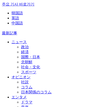
주요 기사 바로가기
韓国語
英語
中国語
最新記事
ニュース
政治
経済
国際・日本
北朝鮮
社会・文化
スポーツ
オピニオン
社説
コラム
日本関係のコラム
エンタメ
ドラマ