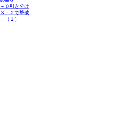
－０引き分け
３－２で撃破
」（１）