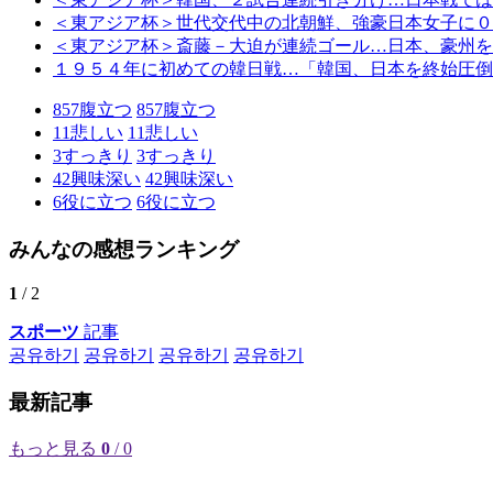
＜東アジア杯＞世代交代中の北朝鮮、強豪日本女子に０
＜東アジア杯＞斎藤－大迫が連続ゴール…日本、豪州を
１９５４年に初めての韓日戦…「韓国、日本を終始圧倒
857
腹立つ
857
腹立つ
11
悲しい
11
悲しい
3
すっきり
3
すっきり
42
興味深い
42
興味深い
6
役に立つ
6
役に立つ
みんなの感想ランキング
1
/ 2
スポーツ
記事
공유하기
공유하기
공유하기
공유하기
最新記事
もっと見る
0
/ 0