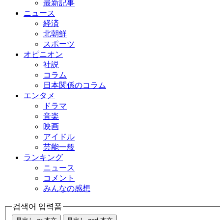
最新記事
ニュース
経済
北朝鮮
スポーツ
オピニオン
社説
コラム
日本関係のコラム
エンタメ
ドラマ
音楽
映画
アイドル
芸能一般
ランキング
ニュース
コメント
みんなの感想
검색어 입력폼