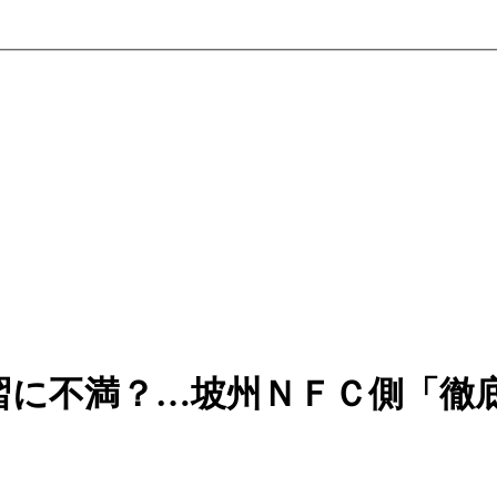
習に不満？…坡州ＮＦＣ側「徹