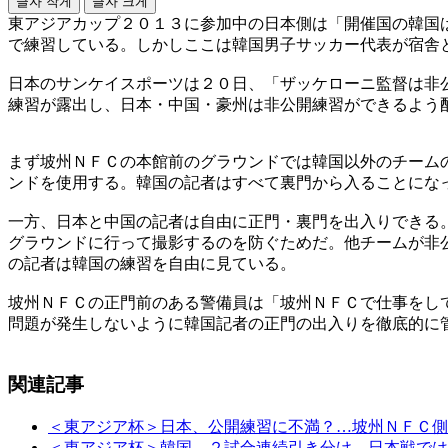
글자 작게
글자 크게
東アジアカップ２０１３に参加中の日本側は「開催国の韓国
で練習している。しかしここは韓国男子サッカー代表が宿舎
日本のサンケイスポーツは２０日、「ザッケローニ監督は非
練習が露出し、日本・中国・豪州は非公開練習ができるよう
まず坡州ＮＦＣの本館前のグラウンドでは韓国以外のチーム
ンドを使用する。韓国の記者はすべて裏門から入ることにな
一方、日本と中国の記者は自由に正門・裏門を出入りできる
グラウンドに行って撮影するのを防ぐためだ。他チームが非
の記者は韓国の練習を自由に見ている。
坡州ＮＦＣの正門前のある警備員は「坡州ＮＦＣで仕事をし
問題が発生しないように韓国記者の正門の出入りを徹底的に
関連記事
＜東アジア杯＞日本、公開練習に不満？…坡州ＮＦＣ側
＜東アジア杯＞韓国、２試合連続引き分け…日本戦では