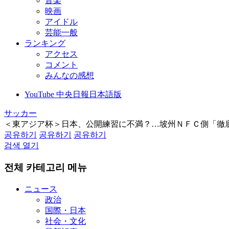
音楽
映画
アイドル
芸能一般
ランキング
アクセス
コメント
みんなの感想
YouTube 中央日報日本語版
サッカー
＜東アジア杯＞日本、公開練習に不満？…坡州ＮＦＣ側「徹
공유하기
공유하기
공유하기
검색 열기
전체 카테고리 메뉴
ニュース
政治
国際・日本
社会・文化