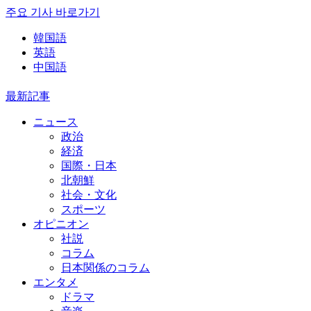
주요 기사 바로가기
韓国語
英語
中国語
最新記事
ニュース
政治
経済
国際・日本
北朝鮮
社会・文化
スポーツ
オピニオン
社説
コラム
日本関係のコラム
エンタメ
ドラマ