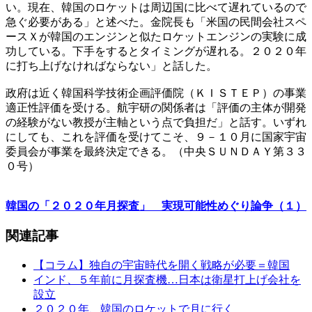
い。現在、韓国のロケットは周辺国に比べて遅れているので
急ぐ必要がある」と述べた。金院長も「米国の民間会社スペ
ースＸが韓国のエンジンと似たロケットエンジンの実験に成
功している。下手をするとタイミングが遅れる。２０２０年
に打ち上げなければならない」と話した。
政府は近く韓国科学技術企画評価院（ＫＩＳＴＥＰ）の事業
適正性評価を受ける。航宇研の関係者は「評価の主体が開発
の経験がない教授が主軸という点で負担だ」と話す。いずれ
にしても、これを評価を受けてこそ、９－１０月に国家宇宙
委員会が事業を最終決定できる。（中央ＳＵＮＤＡＹ第３３
０号）
韓国の「２０２０年月探査」 実現可能性めぐり論争（１）
関連記事
【コラム】独自の宇宙時代を開く戦略が必要＝韓国
インド、５年前に月探査機…日本は衛星打上げ会社を
設立
２０２０年、韓国のロケットで月に行く