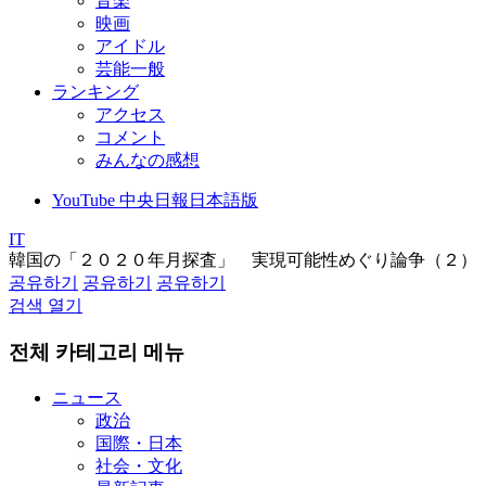
音楽
映画
アイドル
芸能一般
ランキング
アクセス
コメント
みんなの感想
YouTube 中央日報日本語版
IT
韓国の「２０２０年月探査」 実現可能性めぐり論争（２）
공유하기
공유하기
공유하기
검색 열기
전체 카테고리 메뉴
ニュース
政治
国際・日本
社会・文化