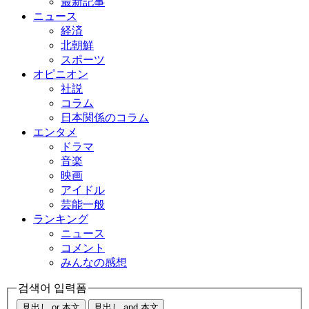
最新記事
ニュース
経済
北朝鮮
スポーツ
オピニオン
社説
コラム
日本関係のコラム
エンタメ
ドラマ
音楽
映画
アイドル
芸能一般
ランキング
ニュース
コメント
みんなの感想
검색어 입력폼
見出し or 本文
見出し and 本文