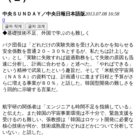
中央ＳＵＮＤＡＹ／中央日報日本語版
2013.07.08 16:58
0
글자 작게
글자 크게
◆基礎技術不足、外国で学ぶのも難しく
パク団長は「どれだけの実験失敗を受け入れるかを知らせる
安全係数を普通２０－３０％とするが、私たちは計上しな
い」とし「実験に失敗すれば超過勤務をして失敗の原因も迅
速に分析し、計画に合わせる」と述べた。「やればできる」
という精神で武装したという趣旨だ。そして「米航空宇宙局
（ＮＡＳＡ）の資料では、計画通りに進まず日程と予算がさ
らに増える事業が８０％」と話した。韓国型開発の難しさを
う回的に示唆する言葉だ。
航宇研の関係者は「エンジニアも時間不足を指摘している」
と伝えた。また韓国の宇宙事業環境は不十分で、緊急支援を
受けるのも難しい。張教授は「韓国はロケット開発に必要な
核心技術が何か、技術成熟度がどれほどかについて分析して
いない」と話した。