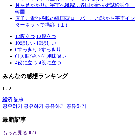
月を足がかりに宇宙へ跳躍…各国が新技術試験競争＝
韓国
原子力電池搭載の韓国型ローバー、地球から宇宙イン
ターネットで操縦（１）
12
腹立つ
12
腹立つ
10
悲しい
10
悲しい
6
すっきり
6
すっきり
61
興味深い
61
興味深い
4
役に立つ
4
役に立つ
みんなの感想ランキング
1
/ 2
経済
記事
공유하기
공유하기
공유하기
공유하기
最新記事
もっと見る
0
/ 0