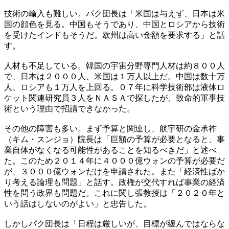
技術の輸入も難しい。パク団長は「米国は与えず、日本は米
国の顔色を見る。中国もそうであり、中国とロシアから技術
を受けたインドもそうだ。欧州は高い金額を要求する」と話
す。
人材も不足している。韓国の宇宙分野専門人材は約８００人
で、日本は２０００人、米国は１万人以上だ。中国は数十万
人、ロシアも１万人を上回る。０７年に科学技術部は液体ロ
ケット関連研究員３人をＮＡＳＡで探したが、致命的軍事技
術という理由で招請できなかった。
その他の障害も多い。まず予算と関連し、航宇研の金承祚
（キム・スンジョ）院長は「巨額の予算が必要となると、事
業自体がなくなる可能性があることを知るべきだ」と述べ
た。このため２０１４年に４０００億ウォンの予算が必要だ
が、３０００億ウォンだけを申請された。また「経済性ばか
り考える論理も問題」と話す。政権が交代すれば事業の経済
性を問う政界も問題だ。これに関し張教授は「２０２０年と
いう話はしないのがよい」と忠告した。
しかしパク団長は「日程は厳しいが、目標が緩んではならな