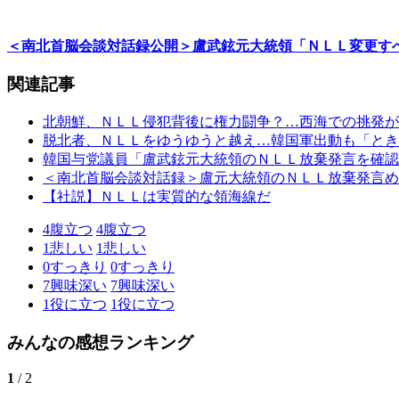
＜南北首脳会談対話録公開＞盧武鉉元大統領「ＮＬＬ変更す
関連記事
北朝鮮、ＮＬＬ侵犯背後に権力闘争？…西海での挑発が
脱北者、ＮＬＬをゆうゆうと越え…韓国軍出動も「とき
韓国与党議員「盧武鉉元大統領のＮＬＬ放棄発言を確認
＜南北首脳会談対話録＞盧元大統領のＮＬＬ放棄発言め
【社説】ＮＬＬは実質的な領海線だ
4
腹立つ
4
腹立つ
1
悲しい
1
悲しい
0
すっきり
0
すっきり
7
興味深い
7
興味深い
1
役に立つ
1
役に立つ
みんなの感想ランキング
1
/ 2