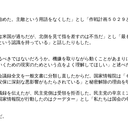
始めた。主敵という用語をなくした」とし「作戦計画５０２９
は米国が過ちだが、北側を見て指を差すのは不当だ」とし「最
という認識を持っている」と話したりもした。
るべきではないだろうか。機嫌を取りながら動くことがあまり
いくための現実のためという点をよく理解してほしい」と述べ
会議録全文を一般文書に分類し直したからだ。国家情報院は「
安保に深刻な悪影響がもたらされている」と秘密解除の理由を
議録を伝えたが、民主党側は受領を拒否した。民主党の辛京ミ
国家情報院が行動したのはクーデター」とし「私たちは国会の
だ。