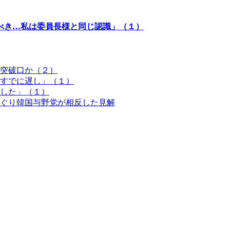
べき…私は委員長様と同じ認識」（１）
突破口か（２）
すでに遅し」（１）
した」（１）
ぐり韓国与野党が相反した見解