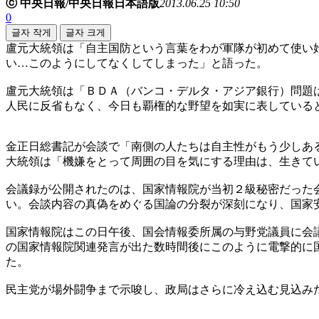
ⓒ 中央日報/中央日報日本語版
2013.06.25 10:50
0
글자 작게
글자 크게
盧元大統領は「自主国防という言葉をわが軍隊が初めて使い
い…このようにしてなくしてしまった」と語った。
盧元大統領は「ＢＤＡ（バンコ・デルタ・アジア銀行）問題
人民に反省もなく、今日も覇権的な野望を如実に表している
金正日総書記が会談で「南側の人たちは自主性がもう少しあ
大統領は「機嫌をとって周囲の目を気にする理由は、生きて
会議録が公開されたのは、国家情報院が当初２級秘密だった
い。会談内容の真偽をめぐる国論の分裂が深刻になり、国家
国家情報院はこの日午後、国会情報委所属の与野党議員に会
の国家情報院関連発言が出た数時間後にこのように電撃的に
た。
民主党が場外闘争まで示唆し、政局はさらに冷え込む見込み