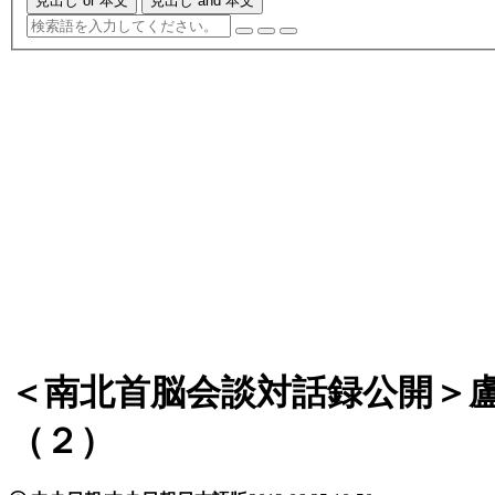
見出し or 本文
見出し and 本文
＜南北首脳会談対話録公開＞
（２）