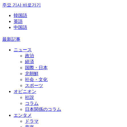
주요 기사 바로가기
韓国語
英語
中国語
最新記事
ニュース
政治
経済
国際・日本
北朝鮮
社会・文化
スポーツ
オピニオン
社説
コラム
日本関係のコラム
エンタメ
ドラマ