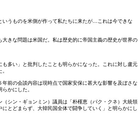
というものを米側が作って私たちに来たが…これは今できな
も大きな問題は米国だ。私は歴史的に帝国主義の歴史が世界の
にも多い」と批判したことも明らかになった。これに対し盧元
た。
６年前の会談内容は現時点で国家安保に甚大な影響を及ぼさな
明らかにした。
ン（シン・ギョンミン）議員は「朴槿恵（パク・クネ）大統領
中にとどまらず、大韓民国全体で闘争していく」と明らかにし