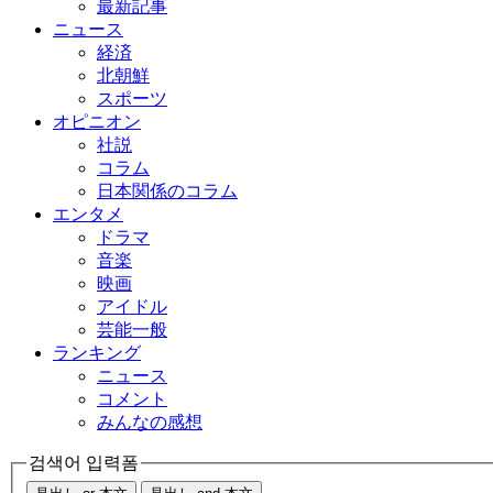
最新記事
ニュース
経済
北朝鮮
スポーツ
オピニオン
社説
コラム
日本関係のコラム
エンタメ
ドラマ
音楽
映画
アイドル
芸能一般
ランキング
ニュース
コメント
みんなの感想
검색어 입력폼