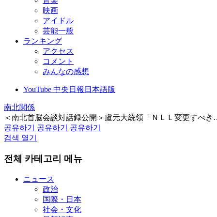
音楽
映画
アイドル
芸能一般
ランキング
アクセス
コメント
みんなの感想
YouTube 中央日報日本語版
南北関係
＜南北首脳会談対話録公開＞盧元大統領「ＮＬＬ変更すべき
공유하기
공유하기
공유하기
검색 열기
전체 카테고리 메뉴
ニュース
政治
国際・日本
社会・文化