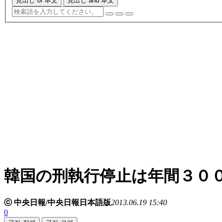
見出し or 本文
見出し and 本文
韓国の刑執行停止は年間３００
ⓒ 中央日報/中央日報日本語版
2013.06.19 15:40
0