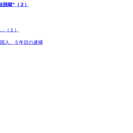
法脱獄”（２）
…（１）
国人、５年目の逮捕