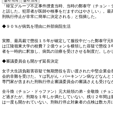
글자 작게
글자 크게
「韓宝グループ不正事件捜査当時、当時の鄭泰守（チョン・
と話した。犯罪者が医師や検事をだますのはやさしい」。最
刑執行停止が非常に簡単に決定される」と指摘した。
◆９０％が病気を理由に外部病院生活
実際、最高裁で懲役１５年が確定して服役中だった鄭泰守元
は江陵嶺東大学の校費７２億ウォンを横領した容疑で懲役３
者を一時的に釈放し、病気の治療を受けさせる制度だ。しか
◆審議委員会も開かず延長決定
女子大生請負殺害容疑で無期懲役を言い渡された中堅企業会
会的非難を受けた。Ｙは乳がん・パーキンソン病などなんと
専門家が含まれた刑執行停止審議委員会の審議さえも受けな
全斗煥（チョン・ドゥファン）元大統領の弟・全敬煥（チョ
ど過ぎたが、刑期を１年しか満たしていない。残り２年間は
は一度も開かれていない。刑執行停止対象者の点検は数カ月