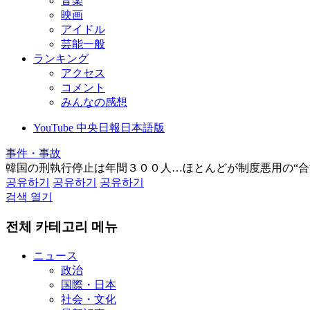
音楽
映画
アイドル
芸能一般
ランキング
アクセス
コメント
みんなの感想
YouTube 中央日報日本語版
事件・事故
韓国の刑執行停止は年間３００人…ほとんどが制度悪用の“合
공유하기
공유하기
공유하기
검색 열기
전체 카테고리 메뉴
ニュース
政治
国際・日本
社会・文化