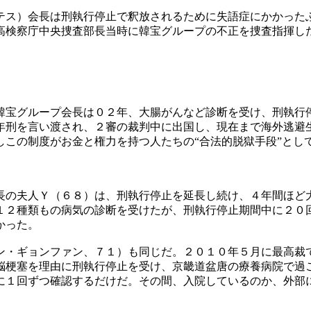
テス）会長は刑執行停止で釈放されるために失語症にかかった
高検察庁中央捜査部長当時に韓宝グループの不正を捜査指揮し
韓宝グループ会長は０２年、大腸がんなど診断を受け、刑執行
年刑を言い渡され、２審の裁判中に出国し、現在まで海外逃避
しこの制度がお金と権力を持つ人たちの“合法的脱獄手段”とし
長の夫人Ｙ（６８）は、刑執行停止を延長し続け、４年間ほど
１２種類もの病気の診断を受けたが、刑執行停止期間中に２０
かった。
ン・ギョンファン、７１）も同じだ。２０１０年５月に最高裁
脳梗塞を理由に刑執行停止を受け、京畿道盆唐の療養病院で過
に１回ずつ確認するだけだ。その間、入院しているのか、外部