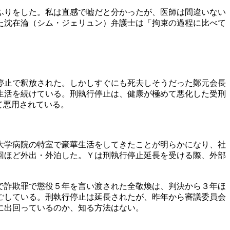
ふりをした。私は直感で嘘だと分かったが、医師は間違いない
た沈在淪（シム・ジェリュン）弁護士は「拘束の過程に比べて
停止で釈放された。しかしすぐにも死去しそうだった鄭元会長
生活を続けている。刑執行停止は、健康が極めて悪化した受刑
て悪用されている。
大学病院の特室で豪華生活をしてきたことが明らかになり、社
回ほど外出・外泊した。Ｙは刑執行停止延長を受ける際、外部
で詐欺罪で懲役５年を言い渡された全敬煥は、判決から３年ほ
ごしている。刑執行停止は延長されたが、昨年から審議委員会
に出回っているのか、知る方法はない。