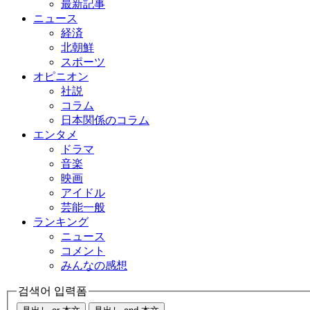
最新記事
ニュース
経済
北朝鮮
スポーツ
オピニオン
社説
コラム
日本関係のコラム
エンタメ
ドラマ
音楽
映画
アイドル
芸能一般
ランキング
ニュース
コメント
みんなの感想
검색어 입력폼