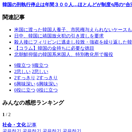
韓国の刑執行停止は年間３００人…ほとんどが制度ꮈ用の“合
関連記事
米国に渡った韓国人養子、市民権与えられないケースも
日中、韓国に靖国放火犯の引き渡しを要求
殺人後にフィリピンに逃走し拉致・強盗を繰り返した韓
【コラム】韓国の金持ちに必要な徳目
北朝鮮抑留の韓国系米国人、特別教化所で服役
9
腹立つ
9
腹立つ
2
悲しい
2
悲しい
2
すっきり
2
すっきり
6
興味深い
6
興味深い
0
役に立つ
0
役に立つ
みんなの感想ランキング
1
/ 2
社会・文化
記事
공유하기
공유하기
공유하기
공유하기