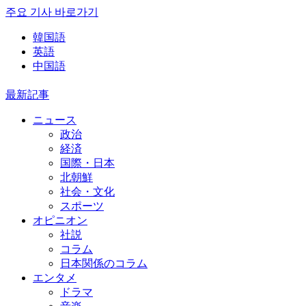
주요 기사 바로가기
韓国語
英語
中国語
最新記事
ニュース
政治
経済
国際・日本
北朝鮮
社会・文化
スポーツ
オピニオン
社説
コラム
日本関係のコラム
エンタメ
ドラマ