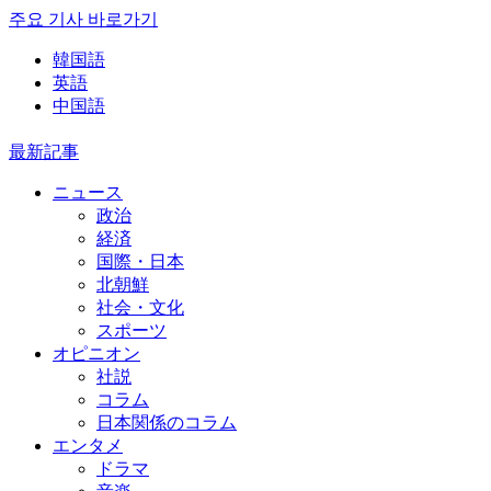
주요 기사 바로가기
韓国語
英語
中国語
最新記事
ニュース
政治
経済
国際・日本
北朝鮮
社会・文化
スポーツ
オピニオン
社説
コラム
日本関係のコラム
エンタメ
ドラマ