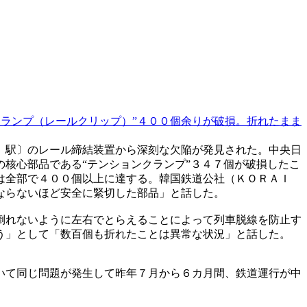
クランプ（レールクリップ）”４００個余りが破損。折れたまま
）駅〕のレール締結装置から深刻な欠陥が発見された。中央日
核心部品である“テンションクランプ”３４７個が破損したこ
は全部で４００個以上に達する。韓国鉄道公社（ＫＯＲＡＩ
ならないほど安全に緊切した部品」と話した。
倒れないように左右でとらえることによって列車脱線を防止す
う」として「数百個も折れたことは異常な状況」と話した。
いて同じ問題が発生して昨年７月から６カ月間、鉄道運行が中