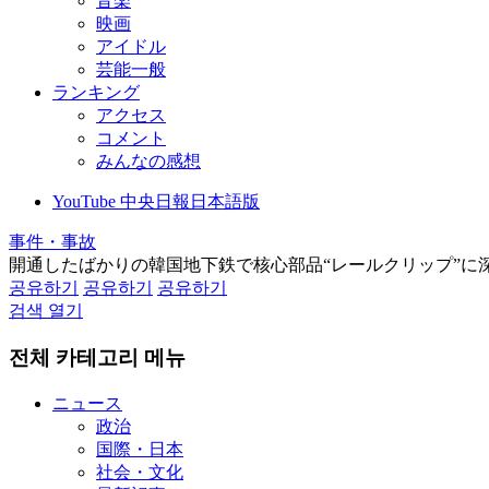
音楽
映画
アイドル
芸能一般
ランキング
アクセス
コメント
みんなの感想
YouTube 中央日報日本語版
事件・事故
開通したばかりの韓国地下鉄で核心部品“レールクリップ”に
공유하기
공유하기
공유하기
검색 열기
전체 카테고리 메뉴
ニュース
政治
国際・日本
社会・文化