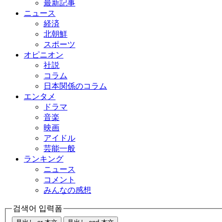
最新記事
ニュース
経済
北朝鮮
スポーツ
オピニオン
社説
コラム
日本関係のコラム
エンタメ
ドラマ
音楽
映画
アイドル
芸能一般
ランキング
ニュース
コメント
みんなの感想
검색어 입력폼