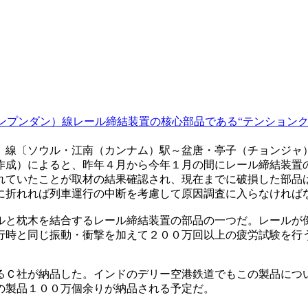
ンプンダン）線レール締結装置の核心部品である“テンション
）線〔ソウル・江南（カンナム）駅～盆唐・亭子（チョンジャ
作成）によると、昨年４月から今年１月の間にレール締結装置の
れていたことが取材の結果確認され、現在までに破損した部品
に折れれば列車運行の中断を考慮して原因調査に入らなければ
ルと枕木を結合するレール締結装置の部品の一つだ。レールが
行時と同じ振動・衝撃を加えて２００万回以上の疲労試験を行
るＣ社が納品した。インドのデリー空港鉄道でもこの製品につ
の製品１００万個余りが納品される予定だ。