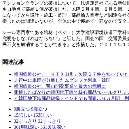
テンションクランプの破損について、鉄道運営社である新盆
キロ地点で部品１個が破損した。以降５月４個、８月５個、
になってから設計・施工・監理・部品輸入業者など関連会社
損したのは間違いないが、全体の中で極めて一部なので安全
レール専門家である培材（ペジェ）大学建設環境鉄道工学科
究明をしなければならない」と話した。国会の国土交通委員
民不安を解消することができる」と指摘した。２０１１年１
関連記事
韓国鉄道公社、「ＫＴＸ山川」欠陥５７件を知っていた
走行中に車両が分離したムグンファ列車＝韓国
韓国鉄道公社、竜山開発事業で最大の危機に
開通したばかりの韓国地下鉄で核心部品“レールクリッ
＜韓国地下鉄部品破損＞インドでも問題…６カ月間、列
9
腹立つ
9
腹立つ
15
悲しい
15
悲しい
32
すっきり
32
すっきり
361
興味深い
361
興味深い