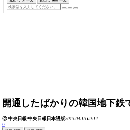
見出し or 本文
見出し and 本文
開通したばかりの韓国地下鉄
ⓒ 中央日報/中央日報日本語版
2013.04.15 09:14
0