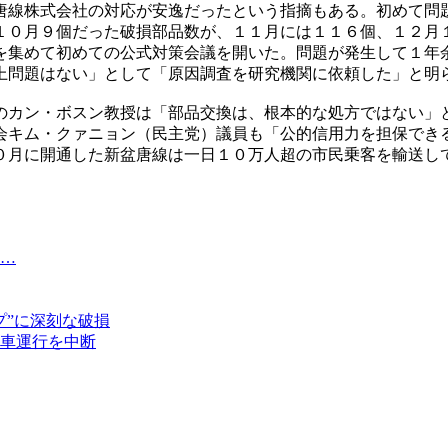
唐線株式会社の対応が安逸だったという指摘もある。初めて問
１０月９個だった破損部品数が、１１月には１１６個、１２月
を集めて初めての公式対策会議を開いた。問題が発生して１年
上問題はない」として「原因調査を研究機関に依頼した」と明
のカン・ボスン教授は「部品交換は、根本的な処方ではない」
会キム・クァニョン（民主党）議員も「公的信用力を担保でき
０月に開通した新盆唐線は一日１０万人超の市民乗客を輸送し
…
プ”に深刻な破損
車運行を中断