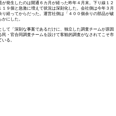
題が発生したのは開通６カ月が経った昨年４月末。下り線１２
１１９個と急激に増えて状況は深刻化した。会社側は今年３月
余り経ってからだった。運営社側は「４００個余りの部品が破
らかにした。
として「深刻な事案であるだけに、独立した調査チームが原因
る民・官合同調査チームを設けて客観的調査がなされてこそ市
ている。