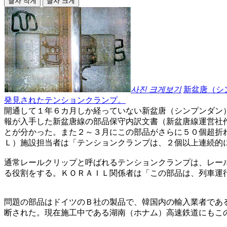
글자 작게
글자 크게
사진 크게보기
新盆唐（シ
発見されたテンションクランプ。
開通して１年６カ月しか経っていない新盆唐（シンプンダン
報が入手した新盆唐線の部品保守内訳文書（新盆唐線運営社
とが分かった。また２～３月にこの部品がさらに５０個超折
Ｌ）施設担当者は「テンションクランプは、２個以上連続的
通常レールクリップと呼ばれるテンションクランプは、レー
る役割をする。ＫＯＲＡＩＬ関係者は「この部品は、列車運
問題の部品はドイツのＢ社の製品で、韓国内の輸入業者であ
断された。現在施工中である湖南（ホナム）高速鉄道にもこ