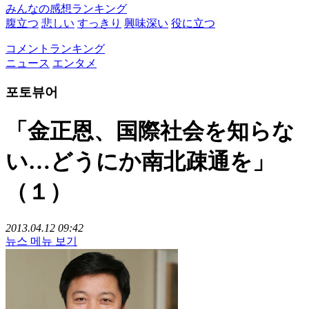
みんなの感想ランキング
腹立つ
悲しい
すっきり
興味深い
役に立つ
コメントランキング
ニュース
エンタメ
포토뷰어
「金正恩、国際社会を知らな
い…どうにか南北疎通を」
（１）
2013.04.12 09:42
뉴스 메뉴 보기