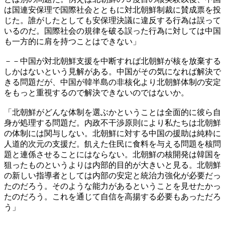
は国連安保理で国際社会とともに対北朝鮮制裁に賛成票を投
じた。誰がしたとしても安保理決議に違反する行為は誤って
いるのだ。国際社会の規律を破る誤った行為に対しては中国
も一方的に肩を持つことはできない」
－－中国が対北朝鮮支援を中断すれば北朝鮮が核を放棄する
しかはないという見解がある。中国がその気になれば解決で
きる問題だが、中国が韓半島の非核化より北朝鮮体制の安定
をもっと重視するので解決できないのではないか。
「北朝鮮がどんな体制を選ぶかということは全面的に彼ら自
身が処理する問題だ。内政不干渉原則により私たちは北朝鮮
の体制には関与しない。北朝鮮に対する中国の援助は純粋に
人道的次元の支援だ。飢えた住民に食料を与える問題を核問
題と連係させることにはならない。北朝鮮の核開発は韓国を
狙ったものというよりは内部的目的が大きいと見る。北朝鮮
の新しい指導者としては内部の安定と統治力強化が必要だっ
たのだろう。そのような能力があるということを見せたかっ
たのだろう。これを通じて自信を高揚する必要もあっただろ
う」