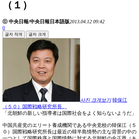
（１）
ⓒ 中央日報/中央日報日本語版
2013.04.12 09:42
0
글자 작게
글자 크게
사진 크게보기
韓保江
（５０）国際戦略研究所長。
「北朝鮮の新しい指導者は国際社会をよく知らないようだ」
中国共産党のエリート養成機関である中央党校の韓保江（５
０）国際戦略研究所長は最近の韓半島情勢の主な背景の中の
一つとして国際秩序と国際情勢に対する北朝鮮の金正恩（キ