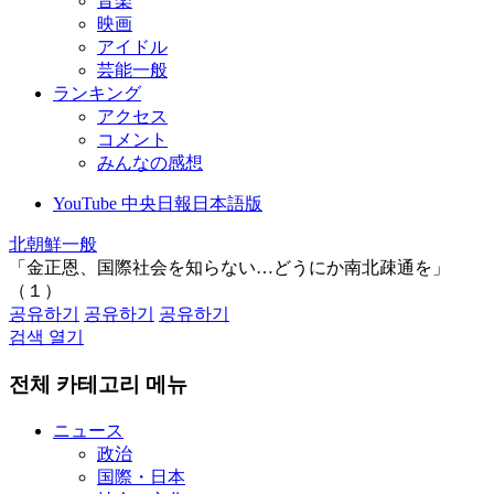
音楽
映画
アイドル
芸能一般
ランキング
アクセス
コメント
みんなの感想
YouTube 中央日報日本語版
北朝鮮一般
「金正恩、国際社会を知らない…どうにか南北疎通を」
（１）
공유하기
공유하기
공유하기
검색 열기
전체 카테고리 메뉴
ニュース
政治
国際・日本