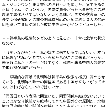
ム・ジョンウン）第１書記の理解不足を挙げた。父である金
正日（キム・ジョンイル）国防委員長だったら事態をこの程
度まで悪化させてはいないという意味だ。国立外交官傘下の
外交安保研究所との非公開戦略対話のために約１０人の代表
団を率いて９日訪韓した彼に中央日報がインタビューした。
－－韓半島の現情勢をどのように見るか。非常に危険な状況
なのか。
「（笑いながら）今、私が韓国に来ているではないか。本当
に危険な状況だと見ていたら私たちがここに来るだろうか。
来る時に私たちの一行だけでなく、韓国へ来る中国人観光客
で飛行機が満席だった」
－－威嚇的な言動で北朝鮮は韓半島の緊張を極度に高めさせ
ている。北朝鮮の唯一の同盟国である中国が立ち上がって止
めなければならないのではないか。
「同盟国という表現は間違いだ。同盟関係を結ばないという
ことはかなり以前から維持してきた中国外交の原則だ。北朝
鮮は歴史的に近い関係を維持してきた友邦というだけだ。中