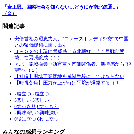
「金正恩、国際社会を知らない…どうにか南北疎通」
（２）
関連記事
安倍首相の昭恵夫人、“ファーストレディ外交”で中国
との緊張緩和に乗り出す
Ｂ－５２の出現に脅威感じる北朝鮮、「１号戦闘態
勢」で緊張醸成（１）
＜北、開城操業中断宣言＞南側関係者、期待感から“絶
望”へ（１）
【社説】開城工業団地を威嚇手段にしてはならない
【時視各角】圧力が上がれば平壌が爆発する（１）
2
腹立つ
2
腹立つ
3
悲しい
3
悲しい
0
すっきり
0
すっきり
2
興味深い
2
興味深い
0
役に立つ
0
役に立つ
みんなの感想ランキング