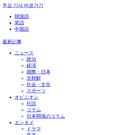
주요 기사 바로가기
韓国語
英語
中国語
最新記事
ニュース
政治
経済
国際・日本
北朝鮮
社会・文化
スポーツ
オピニオン
社説
コラム
日本関係のコラム
エンタメ
ドラマ