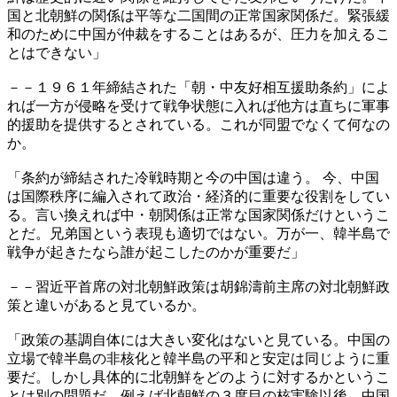
国と北朝鮮の関係は平等な二国間の正常国家関係だ。緊張緩
和のために中国が仲裁をすることはあるが、圧力を加えるこ
とはできない」
－－１９６１年締結された「朝・中友好相互援助条約」によ
れば一方が侵略を受けて戦争状態に入れば他方は直ちに軍事
的援助を提供するとされている。これが同盟でなくて何なの
か。
「条約が締結された冷戦時期と今の中国は違う。 今、中国
は国際秩序に編入されて政治・経済的に重要な役割をしてい
る。言い換えれば中・朝関係は正常な国家関係だけというこ
とだ。兄弟国という表現も適切ではない。万が一、韓半島で
戦争が起きたなら誰が起こしたのかが重要だ」
－－習近平首席の対北朝鮮政策は胡錦濤前主席の対北朝鮮政
策と違いがあると見ているか。
「政策の基調自体には大きい変化はないと見ている。中国の
立場で韓半島の非核化と韓半島の平和と安定は同じように重
要だ。しかし具体的に北朝鮮をどのように対するかというこ
とは別の問題だ。例えば北朝鮮の３度目の核実験以後、中国