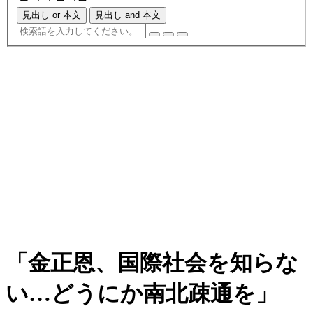
見出し or 本文
見出し and 本文
「金正恩、国際社会を知らな
い…どうにか南北疎通を」