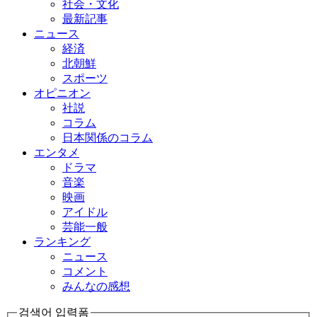
社会・文化
最新記事
ニュース
経済
北朝鮮
スポーツ
オピニオン
社説
コラム
日本関係のコラム
エンタメ
ドラマ
音楽
映画
アイドル
芸能一般
ランキング
ニュース
コメント
みんなの感想
검색어 입력폼