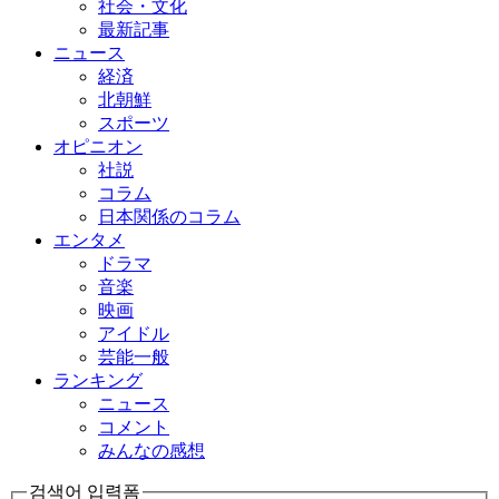
社会・文化
最新記事
ニュース
経済
北朝鮮
スポーツ
オピニオン
社説
コラム
日本関係のコラム
エンタメ
ドラマ
音楽
映画
アイドル
芸能一般
ランキング
ニュース
コメント
みんなの感想
검색어 입력폼