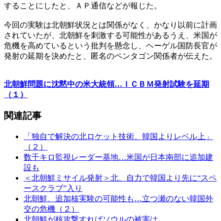
することにしたと、ＡＰ通信などが報じた。
今回の実験は北朝鮮状況とは関係がなく、かなり以前に計画
されていたが、北朝鮮を刺激する可能性があるうえ、米国が
危機を高めているという批判を懸念し、ヘーゲル国防長官が
発射の延期を決めたと、匿名のペンタゴン関係者が伝えた。
北朝鮮問題に沈黙中の米大統領…ＩＣＢＭ発射試験を延期
（１）
関連記事
「独自で解決の北ロケット技術、韓国よりレベル上」
（２）
数千キロ監視レーダー基地…米国が日本南部に追加建
設も
＜北朝鮮ミサイル発射＞北、自力で韓国より先に“スペ
ースクラブ”入り
北朝鮮、追加核実験の可能性も…立つ瀬のない韓国外
交の危機（２）
北朝鮮が核攻撃すればソウルの被害は…