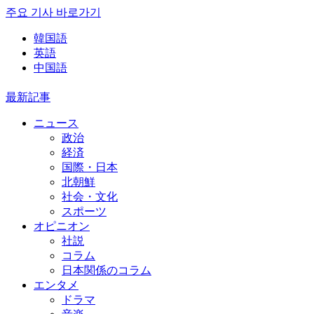
주요 기사 바로가기
韓国語
英語
中国語
最新記事
ニュース
政治
経済
国際・日本
北朝鮮
社会・文化
スポーツ
オピニオン
社説
コラム
日本関係のコラム
エンタメ
ドラマ