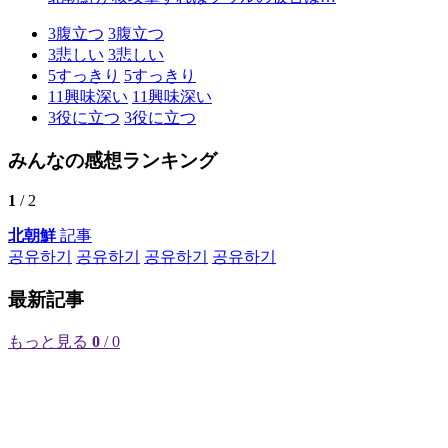
3
腹立つ
3
腹立つ
3
悲しい
3
悲しい
5
すっきり
5
すっきり
11
興味深い
11
興味深い
3
役に立つ
3
役に立つ
みんなの感想ランキング
1
/ 2
北朝鮮
記事
공유하기
공유하기
공유하기
공유하기
最新記事
もっと見る
0
/ 0