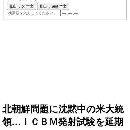
見出し or 本文
見出し and 本文
北朝鮮問題に沈黙中の米大統
領…ＩＣＢＭ発射試験を延期