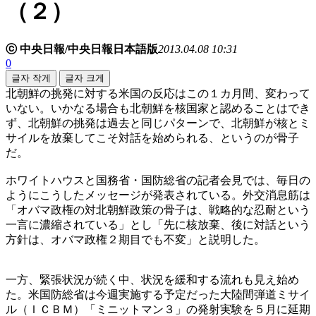
（２）
ⓒ 中央日報/中央日報日本語版
2013.04.08 10:31
0
글자 작게
글자 크게
北朝鮮の挑発に対する米国の反応はこの１カ月間、変わって
いない。いかなる場合も北朝鮮を核国家と認めることはでき
ず、北朝鮮の挑発は過去と同じパターンで、北朝鮮が核とミ
サイルを放棄してこそ対話を始められる、というのが骨子
だ。
ホワイトハウスと国務省・国防総省の記者会見では、毎日の
ようにこうしたメッセージが発表されている。外交消息筋は
「オバマ政権の対北朝鮮政策の骨子は、戦略的な忍耐という
一言に濃縮されている」とし「先に核放棄、後に対話という
方針は、オバマ政権２期目でも不変」と説明した。
一方、緊張状況が続く中、状況を緩和する流れも見え始め
た。米国防総省は今週実施する予定だった大陸間弾道ミサイ
ル（ＩＣＢＭ）「ミニットマン３」の発射実験を５月に延期