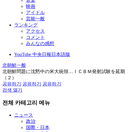
音楽
映画
アイドル
芸能一般
ランキング
アクセス
コメント
みんなの感想
YouTube 中央日報日本語版
北朝鮮一般
北朝鮮問題に沈黙中の米大統領…ＩＣＢＭ発射試験を延期
（２）
공유하기
공유하기
공유하기
검색 열기
전체 카테고리 메뉴
ニュース
政治
国際・日本