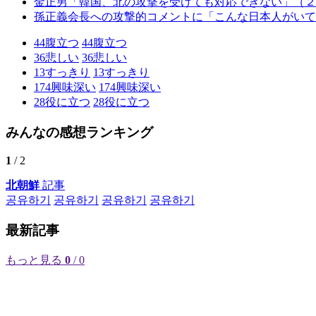
金正男「韓国、北の攻撃を受けても対応できない」（２
孫正義会長への攻撃的コメントに「こんな日本人がいて
44
腹立つ
44
腹立つ
36
悲しい
36
悲しい
13
すっきり
13
すっきり
174
興味深い
174
興味深い
28
役に立つ
28
役に立つ
みんなの感想ランキング
1
/ 2
北朝鮮
記事
공유하기
공유하기
공유하기
공유하기
最新記事
もっと見る
0
/ 0