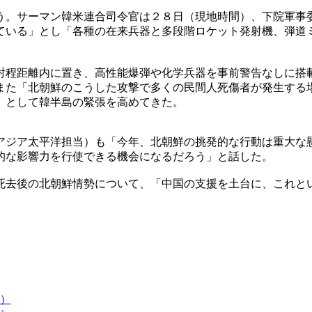
う。サーマン韓米連合司令官は２８日（現地時間）、下院軍事
ている」とし「各種の在来兵器と多段階ロケット発射機、弾道
射程距離内に置き、高性能爆弾や化学兵器を事前警告なしに搭
また「北朝鮮のこうした攻撃で多くの民間人死傷者が発生する
」として韓半島の緊張を高めてきた。
アジア太平洋担当）も「今年、北朝鮮の挑発的な行動は重大な
的な影響力を行使できる機会になるだろう」と話した。
死去後の北朝鮮情勢について、「中国の支援を土台に、これと
）