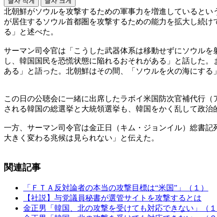
글자 작게
글자 크게
北朝鮮がソウルを攻撃するための軍事力を増進しているとい
が居住するソウル首都圏を攻撃するための能力を拡大し続け
る」と述べた。
サーマン司令官は「こうした武器体系は移動せずにソウルを
し、韓国国民を恐慌状態に陥れるおそれがある」と話した。
ある」と語った。北朝鮮はその間、「ソウルを火の海にする
この日の公聴会に一緒に出席したラボイ米国防次官補代行（
される韓国の総選挙と大統領選挙も、韓国をかく乱して政治
一方、サーマン司令官は金正日（キム・ジョンイル）総書記
大きく変わる兆候は見られない」と伝えた。
関連記事
「ＦＴＡ反対論者の本当の攻撃目標は“米国”」（１）
【社説】与党議員秘書が選管サイトを攻撃するとは
金正男「韓国、北の攻撃を受けても対応できない」（１