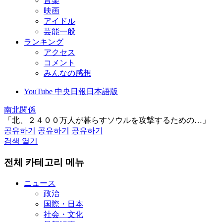
音楽
映画
アイドル
芸能一般
ランキング
アクセス
コメント
みんなの感想
YouTube 中央日報日本語版
南北関係
「北、２４００万人が暮らすソウルを攻撃するための…」
공유하기
공유하기
공유하기
검색 열기
전체 카테고리 메뉴
ニュース
政治
国際・日本
社会・文化