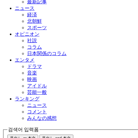
最新記事
ニュース
経済
北朝鮮
スポーツ
オピニオン
社説
コラム
日本関係のコラム
エンタメ
ドラマ
音楽
映画
アイドル
芸能一般
ランキング
ニュース
コメント
みんなの感想
검색어 입력폼