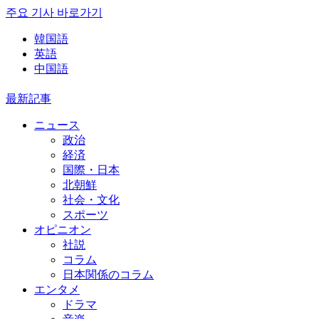
주요 기사 바로가기
韓国語
英語
中国語
最新記事
ニュース
政治
経済
国際・日本
北朝鮮
社会・文化
スポーツ
オピニオン
社説
コラム
日本関係のコラム
エンタメ
ドラマ